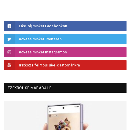
Like-olj minket Facebookon
Kövess minket Twitteren
Kövess minket Instagramon
Iratkozz fel YouTube-csatornánkra
EZEKRŐL SE MARADJ LE