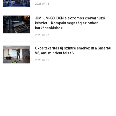
2026-07-14
JIMI JM-G3136N elektromos csavarhúzó
készlet – Kompakt segítség az otthoni
barkácsoláshoz
2026-07-07
Okos takarítás új szintre emelve: Itt a SmartAI
V6, ami mindent felszív
2026-07-01