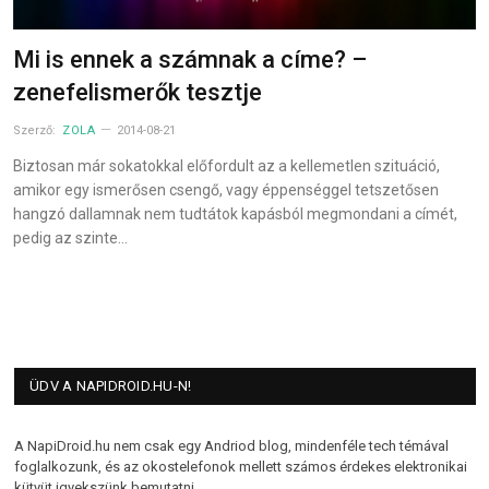
Mi is ennek a számnak a címe? –
zenefelismerők tesztje
Szerző:
ZOLA
2014-08-21
Biztosan már sokatokkal előfordult az a kellemetlen szituáció,
amikor egy ismerősen csengő, vagy éppenséggel tetszetősen
hangzó dallamnak nem tudtátok kapásból megmondani a címét,
pedig az szinte…
ÜDV A NAPIDROID.HU-N!
A NapiDroid.hu nem csak egy Andriod blog, mindenféle tech témával
foglalkozunk, és az okostelefonok mellett számos érdekes elektronikai
kütyüt igyekszünk bemutatni.