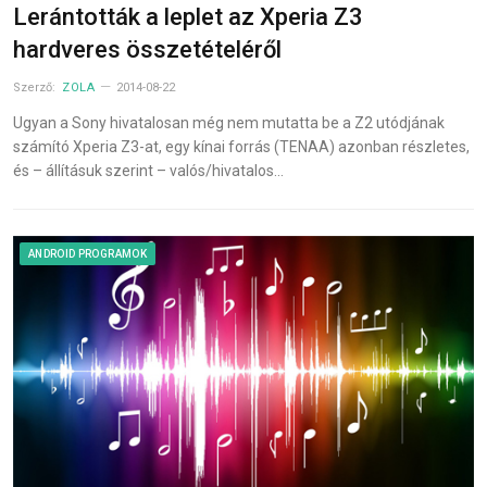
Lerántották a leplet az Xperia Z3
hardveres összetételéről
Szerző:
ZOLA
2014-08-22
Ugyan a Sony hivatalosan még nem mutatta be a Z2 utódjának
számító Xperia Z3-at, egy kínai forrás (TENAA) azonban részletes,
és – állításuk szerint – valós/hivatalos…
ANDROID PROGRAMOK