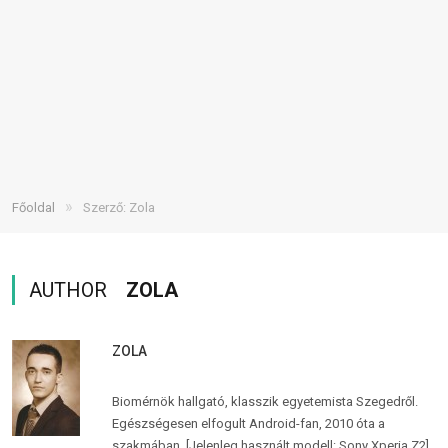
»
Főoldal
Szerző: Zola
AUTHOR
ZOLA
ZOLA
Biomérnök hallgató, klasszik egyetemista Szegedről.
Egészségesen elfogult Android-fan, 2010 óta a
szakmában. [Jelenleg használt modell: Sony Xperia Z2]