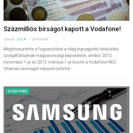
Százmilliós bírságot kapott a Vodafone!
Szerző:
ZOLA
2014-10-09
Megtévesztette a fogyasztókat a világ legnagyobb távközlési
szolgáltatójának magyarországi képviselete, amikor 2012.
november 1-je és 2013. március 1-je között a Vodafone RED
Vitamax csomagot népszerűsítette -…
EGYÉB HÍREK