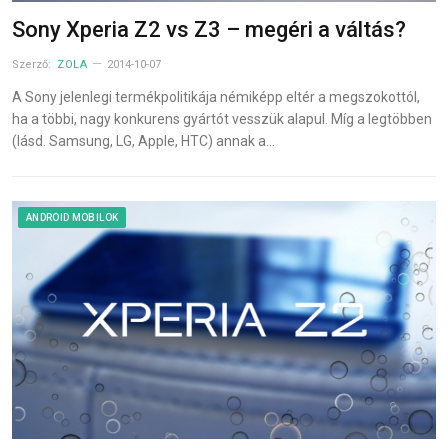
Sony Xperia Z2 vs Z3 – megéri a váltás?
Szerző:
ZOLA
2014-10-07
A Sony jelenlegi termékpolitikája némiképp eltér a megszokottól,
ha a többi, nagy konkurens gyártót vesszük alapul. Míg a legtöbben
(lásd. Samsung, LG, Apple, HTC) annak a…
ANDROID MOBILOK