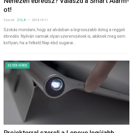
Nehezen ébredsz? Válaszd a Smart Alarm-
ot!
Szerző:
ZOLA
2014-10-11
Szokás mondani, hogy az alvásban a legrosszabb dolog a reggeli
ébredés. Nyilván vannak olyan szerencsések is, akiknek meg sem
kottyan, ha a felkelő Nap első sugarai…
EGYÉB HÍREK
Projektorral szereli a Lenovo legújabb