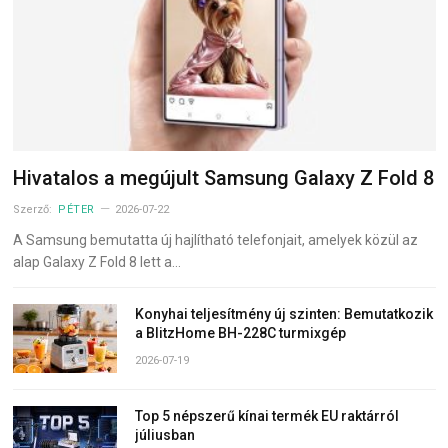
Hivatalos a megújult Samsung Galaxy Z Fold 8
Szerző:
PÉTER
2026-07-22
A Samsung bemutatta új hajlítható telefonjait, amelyek közül az
alap Galaxy Z Fold 8 lett a…
Konyhai teljesítmény új szinten: Bemutatkozik
a BlitzHome BH-228C turmixgép
2026-07-19
Top 5 népszerű kínai termék EU raktárról
júliusban