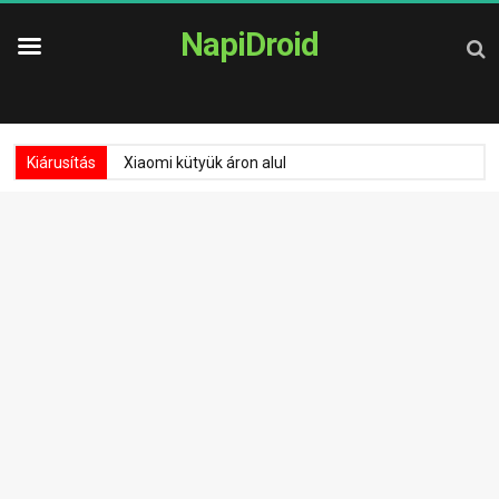
NapiDroid
Kiárusítás
Xiaomi kütyük áron alul