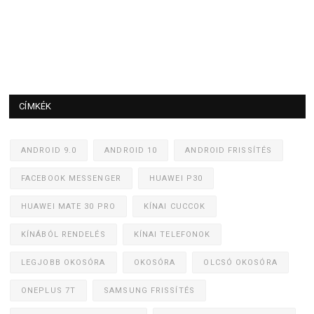
CÍMKÉK
ANDROID 9.0
ANDROID 10
ANDROID FRISSÍTÉS
FACEBOOK MESSENGER
HUAWEI P30
HUAWEI MATE 30 PRO
KÍNAI CUCCOK
KÍNÁBÓL RENDELÉS
KÍNAI TELEFONOK
LEGJOBB OKOSÓRA
OKOSÓRA
OLCSÓ OKOSÓRA
ONEPLUS 7T
SAMSUNG FRISSÍTÉS