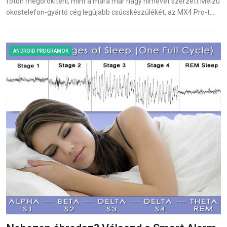
fotón megörökíteni, mint a mára már nagy hírnevet szerzett Meizu
okostelefon-gyártó cég legújabb csúcskészülékét, az MX4 Pro-t.…
ANDROID PROGRAMOK