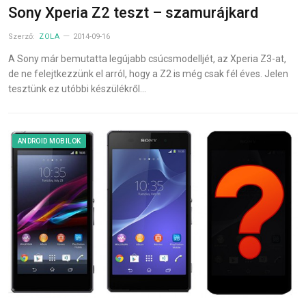
Sony Xperia Z2 teszt – szamurájkard
Szerző:
ZOLA
2014-09-16
A Sony már bemutatta legújabb csúcsmodelljét, az Xperia Z3-at,
de ne felejtkezzünk el arról, hogy a Z2 is még csak fél éves. Jelen
tesztünk ez utóbbi készülékről…
ANDROID MOBILOK