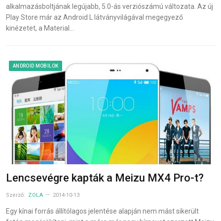
alkalmazásboltjának legújabb, 5.0-ás verziószámú változata. Az új
Play Store már az Android L látványvilágával megegyező
kinézetet, a Material…
ANDROID MOBILOK
Lencsevégre kapták a Meizu MX4 Pro-t?
Szerző:
ZOLA
2014-10-13
Egy kínai forrás állítólagos jelentése alapján nem mást sikerült