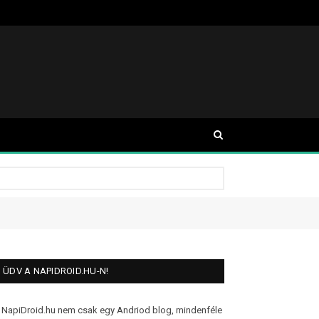
ÜDV A NAPIDROID.HU-N!
 NapiDroid.hu nem csak egy Andriod blog, mindenféle