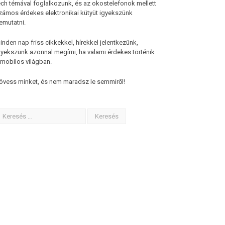
ech témával foglalkozunk, és az okostelefonok mellett
zámos érdekes elektronikai kütyüt igyekszünk
emutatni.
inden nap friss cikkekkel, hírekkel jelentkezünk,
gyekszünk azonnal megírni, ha valami érdekes történik
 mobilos világban.
övess minket, és nem maradsz le semmiről!