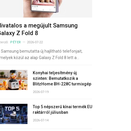
ivatalos a megújult Samsung
alaxy Z Fold 8
zerző:
PÉTER
2026-07-22
 Samsung bemutatta új hajlítható telefonjait,
melyek közül az alap Galaxy Z Fold 8 lett a…
Konyhai teljesítmény új
szinten: Bemutatkozik a
BlitzHome BH-228C turmixgép
2026-07-19
Top 5 népszerű kínai termék EU
raktárról júliusban
2026-07-14