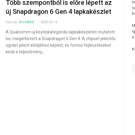
Több szempontból is előre lépett az
t
s
új Snapdragon 6 Gen 4 lapkakészlet
b
Szerző:
RICHÁRD
2025-02-13
M
i
A Qualcomm új középkategóriás lapkakészletet mutatott
a
be, megérkezett a Snapdragon 6 Gen 4. A chipset jelentős
ugrást jelent elődjéhez képest, és fontos fejlesztéseket
K
kínál a teljesítmény,…