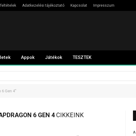
feltételek
Adatkezelési tájékoztató
Kapcsolat
Impresszum
letek
Appok
Játékok
TESZTEK
 6 Gen 4"
PDRAGON 6 GEN 4
CIKKEINK
A