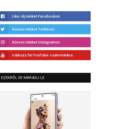
Like-olj minket Facebookon
Kövess minket Twitteren
Kövess minket Instagramon
Iratkozz fel YouTube-csatornánkra
EZEKRŐL SE MARADJ LE