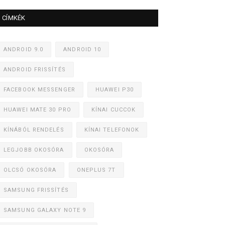
CÍMKÉK
ANDROID 9.0
ANDROID 10
ANDROID FRISSÍTÉS
FACEBOOK MESSENGER
HUAWEI P30
HUAWEI MATE 30 PRO
KÍNAI CUCCOK
KÍNÁBÓL RENDELÉS
KÍNAI TELEFONOK
LEGJOBB OKOSÓRA
OKOSÓRA
OLCSÓ OKOSÓRA
ONEPLUS 7T
SAMSUNG FRISSÍTÉS
SAMSUNG GALAXY NOTE 9