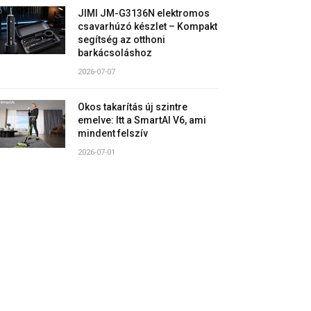
JIMI JM-G3136N elektromos
csavarhúzó készlet – Kompakt
segítség az otthoni
barkácsoláshoz
2026-07-07
Okos takarítás új szintre
emelve: Itt a SmartAI V6, ami
mindent felszív
2026-07-01