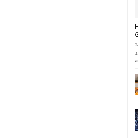
H
G
S
A
a