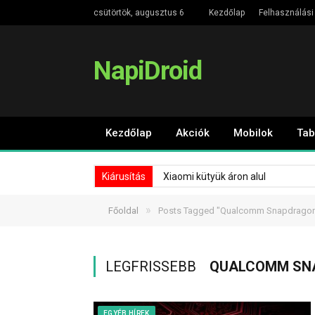
csütörtök, augusztus 6
Kezdőlap
Felhasználási 
NapiDroid
Kezdőlap
Akciók
Mobilok
Tab
Kiárusítás
Xiaomi kütyük áron alul
»
Főoldal
Posts Tagged "Qualcomm Snapdragon
LEGFRISSEBB
QUALCOMM SNA
EGYÉB HÍREK