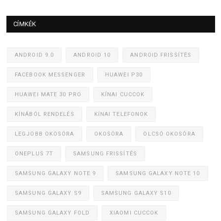
CÍMKÉK
ANDROID 9.0
ANDROID 10
ANDROID FRISSÍTÉS
FACEBOOK MESSENGER
HUAWEI P30
HUAWEI MATE 30 PRO
KÍNAI CUCCOK
KÍNÁBÓL RENDELÉS
KÍNAI TELEFONOK
LEGJOBB OKOSÓRA
OKOSÓRA
OLCSÓ OKOSÓRA
ONEPLUS 7T
SAMSUNG FRISSÍTÉS
SAMSUNG GALAXY NOTE 9
SAMSUNG GALAXY NOTE 10
SAMSUNG GALAXY S9
SAMSUNG GALAXY S10
SAMSUNG GALAXY FOLD
XIAOMI CUCCOK