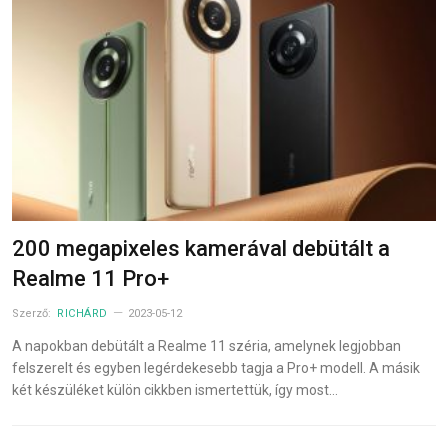
200 megapixeles kamerával debütált a
Realme 11 Pro+
Szerző:
RICHÁRD
2023-05-12
A napokban debütált a Realme 11 széria, amelynek legjobban
felszerelt és egyben legérdekesebb tagja a Pro+ modell. A másik
két készüléket külön cikkben ismertettük, így most…