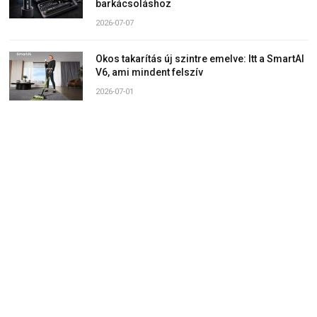
barkácsoláshoz
2026-07-07
Okos takarítás új szintre emelve: Itt a SmartAI
V6, ami mindent felszív
2026-07-01