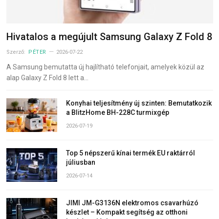
Hivatalos a megújult Samsung Galaxy Z Fold 8
Szerző:
PÉTER
2026-07-22
A Samsung bemutatta új hajlítható telefonjait, amelyek közül az
alap Galaxy Z Fold 8 lett a…
Konyhai teljesítmény új szinten: Bemutatkozik
a BlitzHome BH-228C turmixgép
2026-07-19
Top 5 népszerű kínai termék EU raktárról
júliusban
2026-07-14
JIMI JM-G3136N elektromos csavarhúzó
készlet – Kompakt segítség az otthoni