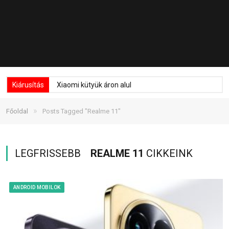
Kiárusítás
Xiaomi kütyük áron alul
»
Főoldal
Posts Tagged "Realme 11"
LEGFRISSEBB
REALME 11
CIKKEINK
ANDROID MOBILOK