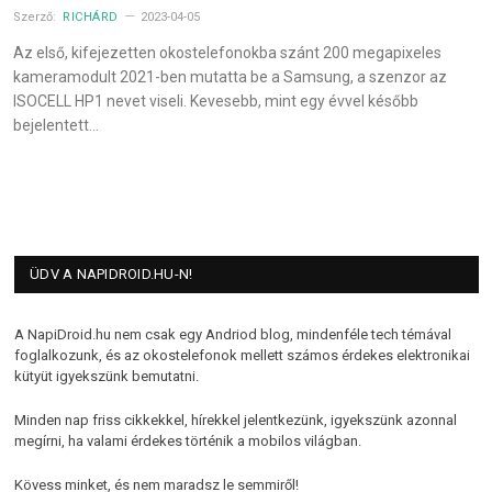
Szerző:
RICHÁRD
2023-04-05
Az első, kifejezetten okostelefonokba szánt 200 megapixeles
kameramodult 2021-ben mutatta be a Samsung, a szenzor az
ISOCELL HP1 nevet viseli. Kevesebb, mint egy évvel később
bejelentett…
ÜDV A NAPIDROID.HU-N!
A NapiDroid.hu nem csak egy Andriod blog, mindenféle tech témával
foglalkozunk, és az okostelefonok mellett számos érdekes elektronikai
kütyüt igyekszünk bemutatni.
Minden nap friss cikkekkel, hírekkel jelentkezünk, igyekszünk azonnal
megírni, ha valami érdekes történik a mobilos világban.
Kövess minket, és nem maradsz le semmiről!