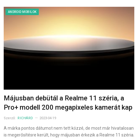
ANDROID MOBILOK
Májusban debütál a Realme 11 széria, a
Pro+ modell 200 megapixeles kamerát kap
Szerző:
RICHÁRD
2023-04-19
A márka pontos dátumot nem tett közzé, de most már hivatalosan
is megerősítésre került, hogy májusban érkezik a Realme 11 széria.