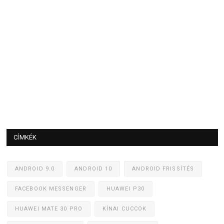
CÍMKÉK
ANDROID 9.0
ANDROID 10
ANDROID FRISSÍTÉS
FACEBOOK MESSENGER
HUAWEI P30
HUAWEI MATE 30 PRO
KÍNAI CUCCOK