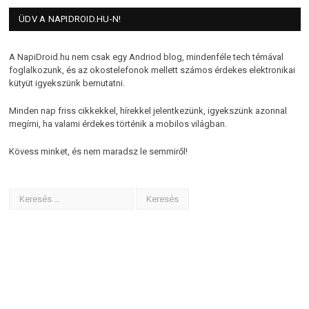
ÜDV A NAPIDROID.HU-N!
A NapiDroid.hu nem csak egy Andriod blog, mindenféle tech témával
foglalkozunk, és az okostelefonok mellett számos érdekes elektronikai
kütyüt igyekszünk bemutatni.
Minden nap friss cikkekkel, hírekkel jelentkezünk, igyekszünk azonnal
megírni, ha valami érdekes történik a mobilos világban.
Kövess minket, és nem maradsz le semmiről!