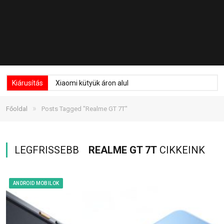
Kiárusítás
Xiaomi kütyük áron alul
»
Főoldal
Posts Tagged "Realme GT 7T"
LEGFRISSEBB
REALME GT 7T
CIKKEINK
ANDROID MOBILOK