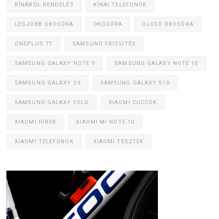
KÍNÁBÓL RENDELÉS
KÍNAI TELEFONOK
LEGJOBB OKOSÓRA
OKOSÓRA
OLCSÓ OKOSÓRA
ONEPLUS 7T
SAMSUNG FRISSÍTÉS
SAMSUNG GALAXY NOTE 9
SAMSUNG GALAXY NOTE 10
SAMSUNG GALAXY S9
SAMSUNG GALAXY S10
SAMSUNG GALAXY FOLD
XIAOMI CUCCOK
XIAOMI HÍREK
XIAOMI MI NOTE 10
XIAOMI TELEFONOK
XIAOMI TESZTEK