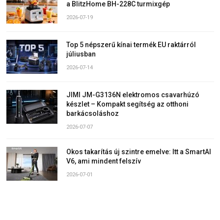
a BlitzHome BH-228C turmixgép
2026-07-19
Top 5 népszerű kínai termék EU raktárról
júliusban
2026-07-14
JIMI JM-G3136N elektromos csavarhúzó
készlet – Kompakt segítség az otthoni
barkácsoláshoz
2026-07-07
Okos takarítás új szintre emelve: Itt a SmartAI
V6, ami mindent felszív
2026-07-01