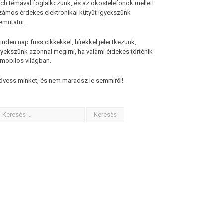
ech témával foglalkozunk, és az okostelefonok mellett
zámos érdekes elektronikai kütyüt igyekszünk
emutatni.
inden nap friss cikkekkel, hírekkel jelentkezünk,
gyekszünk azonnal megírni, ha valami érdekes történik
 mobilos világban.
övess minket, és nem maradsz le semmiről!