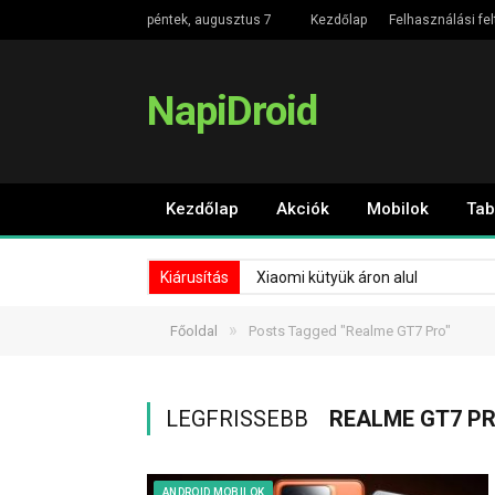
péntek, augusztus 7
Kezdőlap
Felhasználási fel
NapiDroid
Kezdőlap
Akciók
Mobilok
Tab
Kiárusítás
Xiaomi kütyük áron alul
»
Főoldal
Posts Tagged "Realme GT7 Pro"
LEGFRISSEBB
REALME GT7 P
ANDROID MOBILOK