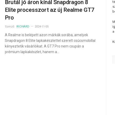
Brutál jó áron kínál Snapdragon 8
t
s
Elite processzort az új Realme GT7
b
Pro
M
i
Szerző:
RICHÁRD
2024-11-05
a
A Realme is belépett azon márkák sorába, amelyek
Snapdragon 8 Elite lapkakészlettel szerelt csúcsmobillal
K
kényeztetik vásárlóikat. A GT7 Pro nem csupán a
prémium lapkakészlet, hanem a…