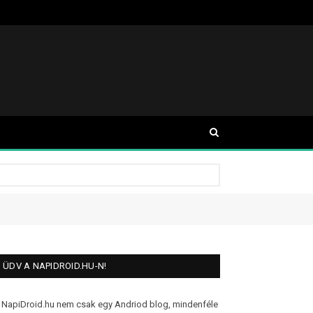
ÜDV A NAPIDROID.HU-N!
 NapiDroid.hu nem csak egy Andriod blog, mindenféle