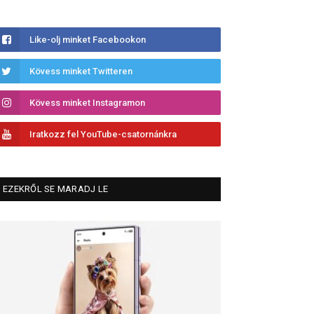
Like-olj minket Facebookon
Kövess minket Twitteren
Kövess minket Instagramon
Iratkozz fel YouTube-csatornánkra
EZEKRŐL SE MARADJ LE