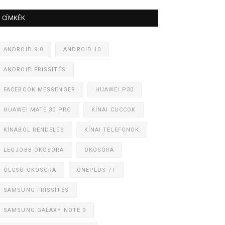
CÍMKÉK
ANDROID 9.0
ANDROID 10
ANDROID FRISSÍTÉS
FACEBOOK MESSENGER
HUAWEI P30
HUAWEI MATE 30 PRO
KÍNAI CUCCOK
KÍNÁBÓL RENDELÉS
KÍNAI TELEFONOK
LEGJOBB OKOSÓRA
OKOSÓRA
OLCSÓ OKOSÓRA
ONEPLUS 7T
SAMSUNG FRISSÍTÉS
SAMSUNG GALAXY NOTE 9