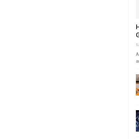
H
G
S
A
a