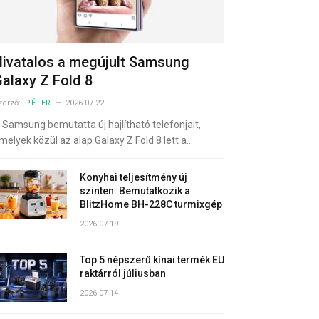
ivatalos a megújult Samsung
alaxy Z Fold 8
zerző:
PÉTER
2026-07-22
 Samsung bemutatta új hajlítható telefonjait,
melyek közül az alap Galaxy Z Fold 8 lett a…
Konyhai teljesítmény új
szinten: Bemutatkozik a
BlitzHome BH-228C turmixgép
2026-07-19
Top 5 népszerű kínai termék EU
raktárról júliusban
2026-07-14