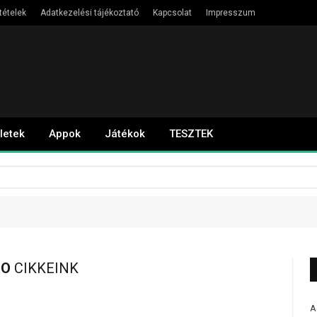
tételek
Adatkezelési tájékoztató
Kapcsolat
Impresszum
letek
Appok
Játékok
TESZTEK
RO
CIKKEINK
A