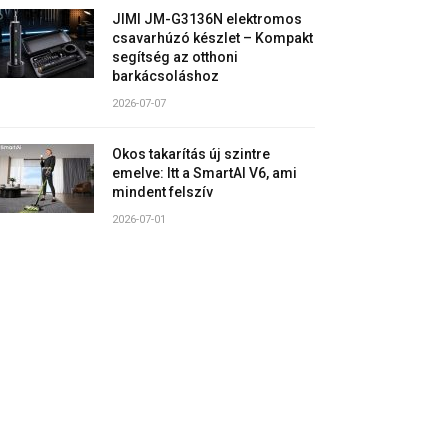
JIMI JM-G3136N elektromos
csavarhúzó készlet – Kompakt
segítség az otthoni
barkácsoláshoz
2026-07-07
Okos takarítás új szintre
emelve: Itt a SmartAI V6, ami
mindent felszív
2026-07-01