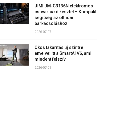
JIMI JM-G3136N elektromos
csavarhúzó készlet – Kompakt
segítség az otthoni
barkácsoláshoz
2026-07-07
Okos takarítás új szintre
emelve: Itt a SmartAI V6, ami
mindent felszív
2026-07-01