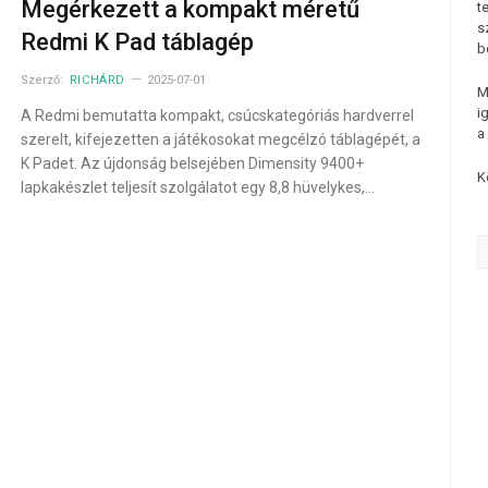
Megérkezett a kompakt méretű
t
s
Redmi K Pad táblagép
b
Szerző:
RICHÁRD
2025-07-01
M
i
A Redmi bemutatta kompakt, csúcskategóriás hardverrel
a
szerelt, kifejezetten a játékosokat megcélzó táblagépét, a
K Padet. Az újdonság belsejében Dimensity 9400+
K
lapkakészlet teljesít szolgálatot egy 8,8 hüvelykes,…