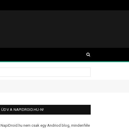
ÜDV A NAPIDROID.HU-N!
 NapiDroid.hu nem csak egy Andriod blog, mindenféle