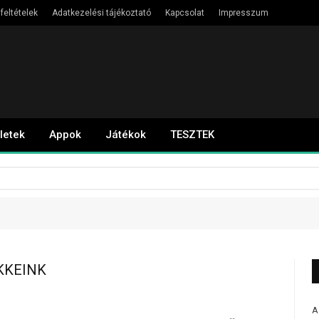
feltételek
Adatkezelési tájékoztató
Kapcsolat
Impresszum
letek
Appok
Játékok
TESZTEK
KKEINK
A