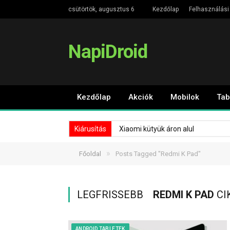
csütörtök, augusztus 6
Kezdőlap
Felhasználási 
NapiDroid
Kezdőlap
Akciók
Mobilok
Tab
Kiárusítás
Xiaomi kütyük áron alul
»
Főoldal
Posts Tagged "Redmi K Pad"
LEGFRISSEBB
REDMI K PAD
CI
ANDROID TABLETEK