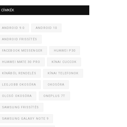
CÍMKÉK
ANDROID 9.0
ANDROID 10
ANDROID FRISSÍTÉS
FACEBOOK MESSENGER
HUAWEI P30
HUAWEI MATE 30 PRO
KÍNAI CUCCOK
KÍNÁBÓL RENDELÉS
KÍNAI TELEFONOK
LEGJOBB OKOSÓRA
OKOSÓRA
OLCSÓ OKOSÓRA
ONEPLUS 7T
SAMSUNG FRISSÍTÉS
SAMSUNG GALAXY NOTE 9