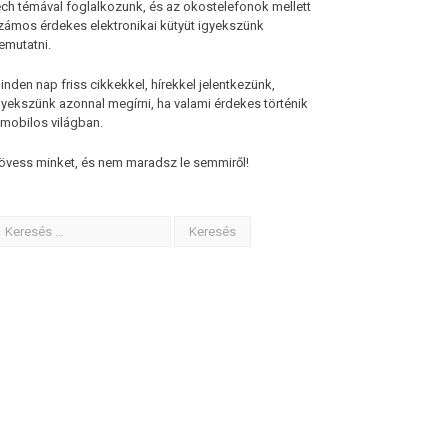
ech témával foglalkozunk, és az okostelefonok mellett
zámos érdekes elektronikai kütyüt igyekszünk
emutatni.
inden nap friss cikkekkel, hírekkel jelentkezünk,
gyekszünk azonnal megírni, ha valami érdekes történik
 mobilos világban.
övess minket, és nem maradsz le semmiről!