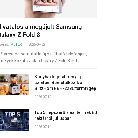
ivatalos a megújult Samsung
alaxy Z Fold 8
zerző:
PÉTER
2026-07-22
 Samsung bemutatta új hajlítható telefonjait,
melyek közül az alap Galaxy Z Fold 8 lett a…
Konyhai teljesítmény új
szinten: Bemutatkozik a
BlitzHome BH-228C turmixgép
2026-07-19
Top 5 népszerű kínai termék EU
raktárról júliusban
2026-07-14