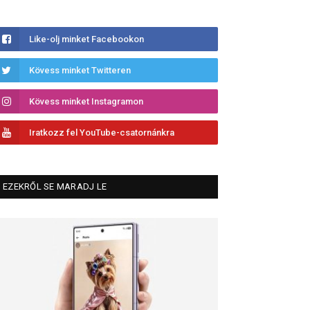
Like-olj minket Facebookon
Kövess minket Twitteren
Kövess minket Instagramon
Iratkozz fel YouTube-csatornánkra
EZEKRŐL SE MARADJ LE