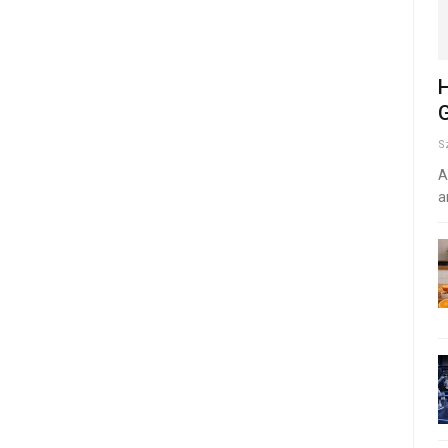
H
G
S
A
a