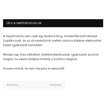
ÜDV A NAPIDROID.HU-N!
A NapiDroid.hu nem csak egy Andriod blog, mindenféle tech témával
foglalkozunk, és az okostelefonok mellett számos érdekes elektronikai
kütyüt igyekszünk bemutatni.
Minden nap friss cikkekkel, hírekkel jelentkezünk, igyekszünk azonnal
megírni, ha valami érdekes történik a mobilos világban.
Kövess minket, és nem maradsz le semmiről!