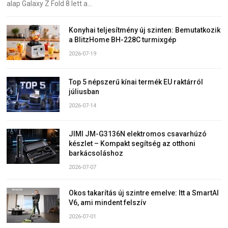
alap Galaxy Z Fold 8 lett a…
Konyhai teljesítmény új szinten: Bemutatkozik
a BlitzHome BH-228C turmixgép
2026-07-19
Top 5 népszerű kínai termék EU raktárról
júliusban
2026-07-14
JIMI JM-G3136N elektromos csavarhúzó
készlet – Kompakt segítség az otthoni
barkácsoláshoz
2026-07-07
Okos takarítás új szintre emelve: Itt a SmartAI
V6, ami mindent felszív
2026-07-01