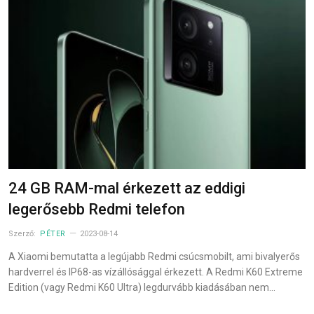
24 GB RAM-mal érkezett az eddigi
legerősebb Redmi telefon
Szerző:
PÉTER
2023-08-14
A Xiaomi bemutatta a legújabb Redmi csúcsmobilt, ami bivalyerős
hardverrel és IP68-as vízállósággal érkezett. A Redmi K60 Extreme
Edition (vagy Redmi K60 Ultra) legdurvább kiadásában nem…