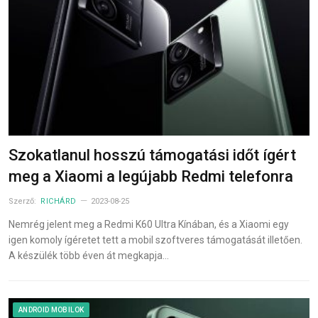
Szokatlanul hosszú támogatási időt ígért
meg a Xiaomi a legújabb Redmi telefonra
Szerző:
RICHÁRD
2023-08-25
Nemrég jelent meg a Redmi K60 Ultra Kínában, és a Xiaomi egy
igen komoly ígéretet tett a mobil szoftveres támogatását illetően.
A készülék több éven át megkapja…
ANDROID MOBILOK