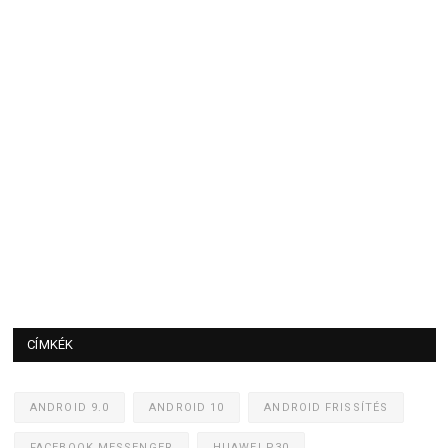
CÍMKÉK
ANDROID 9.0
ANDROID 10
ANDROID FRISSÍTÉS
FACEBOOK MESSENGER
HUAWEI P30