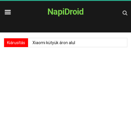
NapiDroid
Kiárusítás
Xiaomi kütyük áron alul