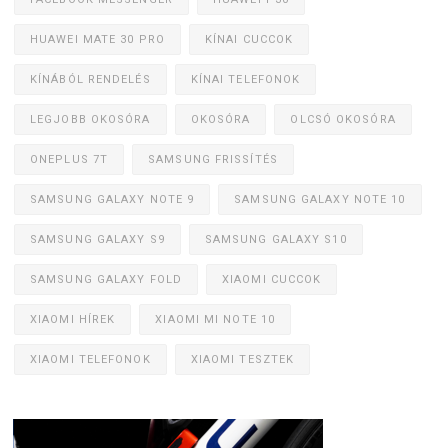
HUAWEI MATE 30 PRO
KÍNAI CUCCOK
KÍNÁBÓL RENDELÉS
KÍNAI TELEFONOK
LEGJOBB OKOSÓRA
OKOSÓRA
OLCSÓ OKOSÓRA
ONEPLUS 7T
SAMSUNG FRISSÍTÉS
SAMSUNG GALAXY NOTE 9
SAMSUNG GALAXY NOTE 10
SAMSUNG GALAXY S9
SAMSUNG GALAXY S10
SAMSUNG GALAXY FOLD
XIAOMI CUCCOK
XIAOMI HÍREK
XIAOMI MI NOTE 10
XIAOMI TELEFONOK
XIAOMI TESZTEK