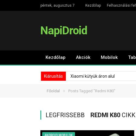
péntek, augusztus 7
Kezdőlap
Felhasználási fel
NapiDroid
Kezdőlap
Akciók
Mobilok
Tab
Kiárusítás
Xiaomi kütyük áron alul
»
Főoldal
Posts Tagged "Redmi K80"
LEGFRISSEBB
REDMI K80
CIKK
ANDROID MOBILOK