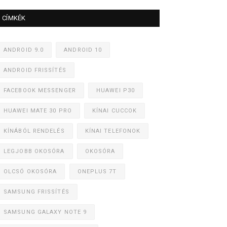
CÍMKÉK
ANDROID 9.0
ANDROID 10
ANDROID FRISSÍTÉS
FACEBOOK MESSENGER
HUAWEI P30
HUAWEI MATE 30 PRO
KÍNAI CUCCOK
KÍNÁBÓL RENDELÉS
KÍNAI TELEFONOK
LEGJOBB OKOSÓRA
OKOSÓRA
OLCSÓ OKOSÓRA
ONEPLUS 7T
SAMSUNG FRISSÍTÉS
SAMSUNG GALAXY NOTE 9