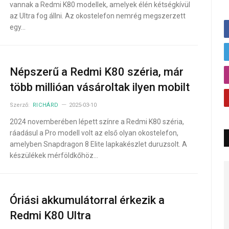
vannak a Redmi K80 modellek, amelyek élén kétségkívül
az Ultra fog állni. Az okostelefon nemrég megszerzett
egy…
Népszerű a Redmi K80 széria, már
több millióan vásároltak ilyen mobilt
Szerző:
RICHÁRD
2025-03-10
2024 novemberében lépett színre a Redmi K80 széria,
ráadásul a Pro modell volt az első olyan okostelefon,
amelyben Snapdragon 8 Elite lapkakészlet duruzsolt. A
készülékek mérföldkőhöz…
Óriási akkumulátorral érkezik a
Redmi K80 Ultra