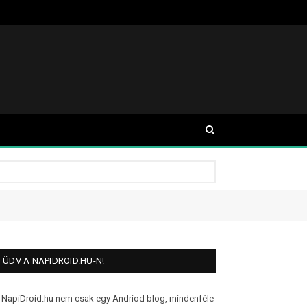
ÜDV A NAPIDROID.HU-N!
 NapiDroid.hu nem csak egy Andriod blog, mindenféle