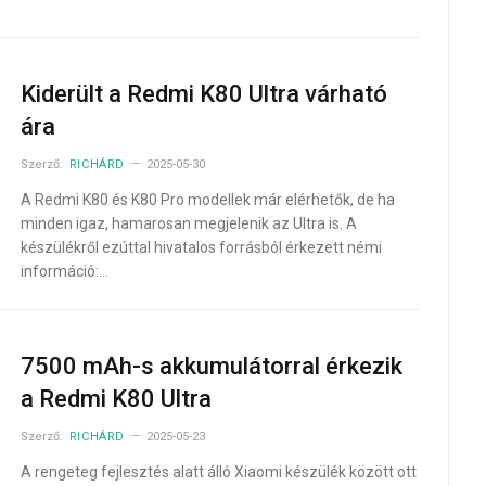
Kiderült a Redmi K80 Ultra várható
ára
Szerző:
RICHÁRD
2025-05-30
A Redmi K80 és K80 Pro modellek már elérhetők, de ha
minden igaz, hamarosan megjelenik az Ultra is. A
készülékről ezúttal hivatalos forrásból érkezett némi
információ:…
7500 mAh-s akkumulátorral érkezik
a Redmi K80 Ultra
Szerző:
RICHÁRD
2025-05-23
A rengeteg fejlesztés alatt álló Xiaomi készülék között ott