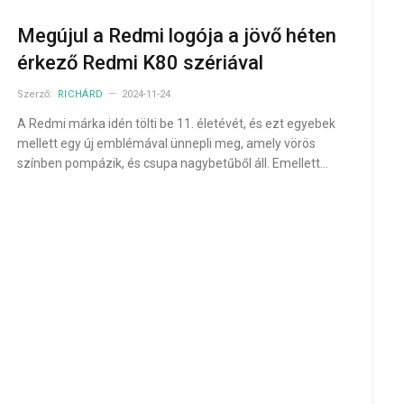
Megújul a Redmi logója a jövő héten
érkező Redmi K80 szériával
Szerző:
RICHÁRD
2024-11-24
A Redmi márka idén tölti be 11. életévét, és ezt egyebek
mellett egy új emblémával ünnepli meg, amely vörös
színben pompázik, és csupa nagybetűből áll. Emellett…