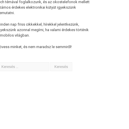
ech témával foglalkozunk, és az okostelefonok mellett
zámos érdekes elektronikai kütyüt igyekszünk
emutatni.
inden nap friss cikkekkel, hírekkel jelentkezünk,
gyekszünk azonnal megírni, ha valami érdekes történik
 mobilos világban.
övess minket, és nem maradsz le semmiről!