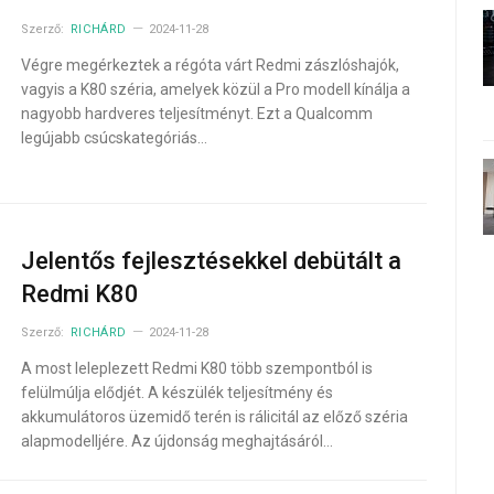
Szerző:
RICHÁRD
2024-11-28
Végre megérkeztek a régóta várt Redmi zászlóshajók,
vagyis a K80 széria, amelyek közül a Pro modell kínálja a
nagyobb hardveres teljesítményt. Ezt a Qualcomm
legújabb csúcskategóriás…
Jelentős fejlesztésekkel debütált a
Redmi K80
Szerző:
RICHÁRD
2024-11-28
A most leleplezett Redmi K80 több szempontból is
felülmúlja elődjét. A készülék teljesítmény és
akkumulátoros üzemidő terén is rálicitál az előző széria
alapmodelljére. Az újdonság meghajtásáról…