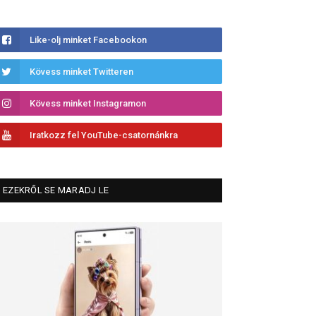
Like-olj minket Facebookon
Kövess minket Twitteren
Kövess minket Instagramon
Iratkozz fel YouTube-csatornánkra
EZEKRŐL SE MARADJ LE