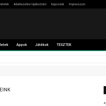
tételek
Adatkezelési tájékoztató
Kapcsolat
Impresszum
letek
Appok
Játékok
TESZTEK
EINK
A