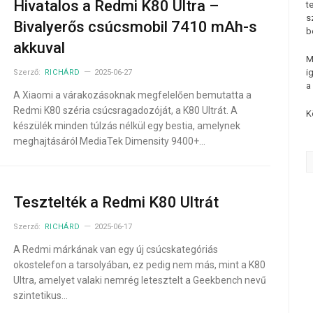
Hivatalos a Redmi K80 Ultra –
t
s
Bivalyerős csúcsmobil 7410 mAh-s
b
akkuval
M
i
Szerző:
RICHÁRD
2025-06-27
a
A Xiaomi a várakozásoknak megfelelően bemutatta a
Redmi K80 széria csúcsragadozóját, a K80 Ultrát. A
K
készülék minden túlzás nélkül egy bestia, amelynek
meghajtásáról MediaTek Dimensity 9400+…
Tesztelték a Redmi K80 Ultrát
Szerző:
RICHÁRD
2025-06-17
A Redmi márkának van egy új csúcskategóriás
okostelefon a tarsolyában, ez pedig nem más, mint a K80
Ultra, amelyet valaki nemrég letesztelt a Geekbench nevű
szintetikus…