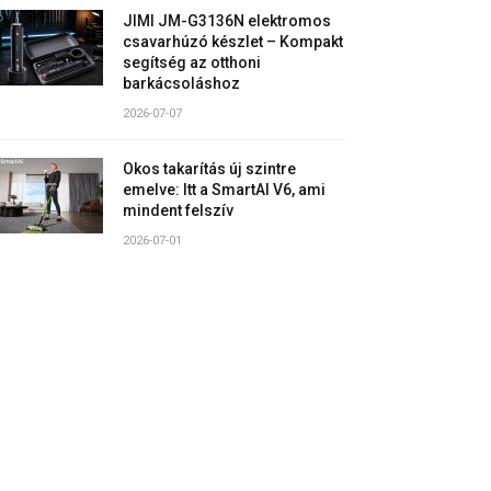
JIMI JM-G3136N elektromos
csavarhúzó készlet – Kompakt
segítség az otthoni
barkácsoláshoz
2026-07-07
Okos takarítás új szintre
emelve: Itt a SmartAI V6, ami
mindent felszív
2026-07-01