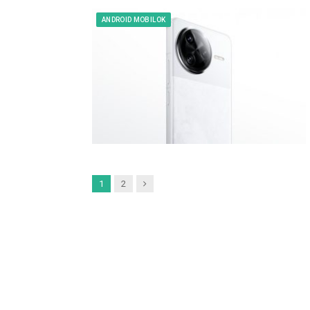
ANDROID MOBILOK
Next
1
2