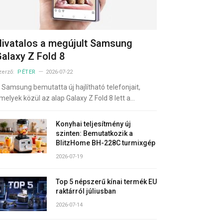
ivatalos a megújult Samsung
alaxy Z Fold 8
zerző:
PÉTER
2026-07-22
 Samsung bemutatta új hajlítható telefonjait,
melyek közül az alap Galaxy Z Fold 8 lett a…
Konyhai teljesítmény új
szinten: Bemutatkozik a
BlitzHome BH-228C turmixgép
2026-07-19
Top 5 népszerű kínai termék EU
raktárról júliusban
2026-07-14