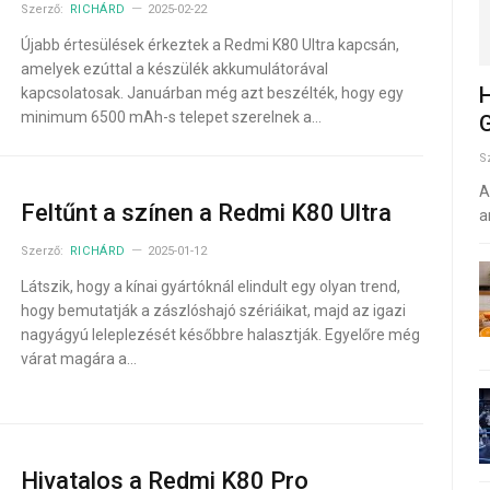
Szerző:
RICHÁRD
2025-02-22
Újabb értesülések érkeztek a Redmi K80 Ultra kapcsán,
amelyek ezúttal a készülék akkumulátorával
H
kapcsolatosak. Januárban még azt beszélték, hogy egy
minimum 6500 mAh-s telepet szerelnek a…
G
S
A
Feltűnt a színen a Redmi K80 Ultra
a
Szerző:
RICHÁRD
2025-01-12
Látszik, hogy a kínai gyártóknál elindult egy olyan trend,
hogy bemutatják a zászlóshajó szériáikat, majd az igazi
nagyágyú leleplezését későbbre halasztják. Egyelőre még
várat magára a…
Hivatalos a Redmi K80 Pro