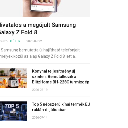
ivatalos a megújult Samsung
alaxy Z Fold 8
zerző:
PÉTER
2026-07-22
 Samsung bemutatta új hajlítható telefonjait,
melyek közül az alap Galaxy Z Fold 8 lett a…
Konyhai teljesítmény új
szinten: Bemutatkozik a
BlitzHome BH-228C turmixgép
2026-07-19
Top 5 népszerű kínai termék EU
raktárról júliusban
2026-07-14