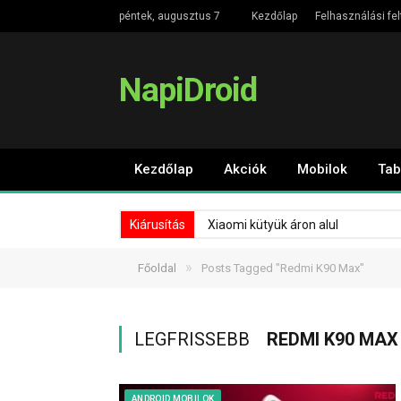
péntek, augusztus 7
Kezdőlap
Felhasználási fel
NapiDroid
Kezdőlap
Akciók
Mobilok
Tab
Kiárusítás
Xiaomi kütyük áron alul
»
Főoldal
Posts Tagged "Redmi K90 Max"
LEGFRISSEBB
REDMI K90 MAX
ANDROID MOBILOK