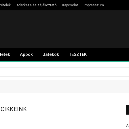
tételek
Adatkezelési tájékoztató
Kapcsolat
Impresszum
letek
Appok
Játékok
TESZTEK
CIKKEINK
A