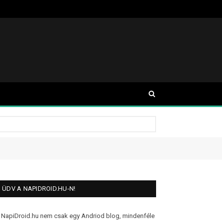
ÜDV A NAPIDROID.HU-N!
 NapiDroid.hu nem csak egy Andriod blog, mindenféle