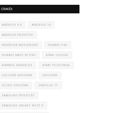
CÍMKÉK
ANDROID 9.0
ANDROID 10
ANDROID FRISSÍTÉS
FACEBOOK MESSENGER
HUAWEI P30
HUAWEI MATE 30 PRO
KÍNAI CUCCOK
KÍNÁBÓL RENDELÉS
KÍNAI TELEFONOK
LEGJOBB OKOSÓRA
OKOSÓRA
OLCSÓ OKOSÓRA
ONEPLUS 7T
SAMSUNG FRISSÍTÉS
SAMSUNG GALAXY NOTE 9