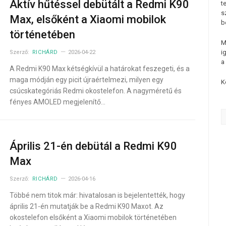
Aktív hűtéssel debütált a Redmi K90
t
s
Max, elsőként a Xiaomi mobilok
b
történetében
M
i
Szerző:
RICHÁRD
2026-04-22
a
A Redmi K90 Max kétségkívül a határokat feszegeti, és a
maga módján egy picit újraértelmezi, milyen egy
K
csúcskategóriás Redmi okostelefon. A nagyméretű és
fényes AMOLED megjelenítő…
Április 21-én debütál a Redmi K90
Max
Szerző:
RICHÁRD
2026-04-16
Többé nem titok már: hivatalosan is bejelentették, hogy
április 21-én mutatják be a Redmi K90 Maxot. Az
okostelefon elsőként a Xiaomi mobilok történetében