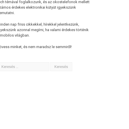
ech témával foglalkozunk, és az okostelefonok mellett
zámos érdekes elektronikai kütyüt igyekszünk
emutatni.
inden nap friss cikkekkel, hírekkel jelentkezünk,
gyekszünk azonnal megírni, ha valami érdekes történik
 mobilos világban.
övess minket, és nem maradsz le semmiről!