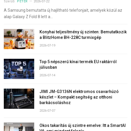
Szerző:
PÉTER
2026-07-22
A Samsung bemutatta új hajlítható telefonjait, amelyek közül az
alap Galaxy Z Fold 8 lett a…
Konyhai teljesítmény új szinten: Bemutatkozik
a BlitzHome BH-228C turmixgép
2026-07-19
Top 5 népszerű kínai termék EU raktárról
júliusban
2026-07-14
JIMI JM-G3136N elektromos csavarhúzó
készlet – Kompakt segítség az otthoni
barkácsoláshoz
2026-07-07
Okos takarítás új szintre emelve: Itt a SmartAI
V6, ami mindent felszív