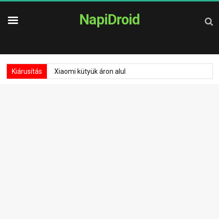
NapiDroid
Kiárusítás
Xiaomi kütyük áron alul