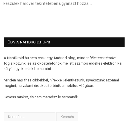
készülék hardver tekintetében ugyanazt hozza,…
ÜDV A NAPIDROID.HU-N!
A NapiDroid.hu nem csak egy Andriod blog, mindenféle tech témával
foglalkozunk, és az okostelefonok mellett számos érdekes elektronikai
kütyüt igyekszünk bemutatni.
Minden nap friss cikkekkel, hírekkel jelentkezünk, igyekszünk azonnal
megírni, ha valami érdekes történik a mobilos világban.
Kövess minket, és nem maradsz le semmiről!