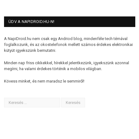
ÜDV A NAPIDROID.HU-N!
A NapiDroid.hu nem csak egy Andriod blog, mindenféle tech témával
foglalkozunk, és az okostelefonok mellett számos érdekes elektronikai
kütyüt igyekszünk bemutatni.
Minden nap friss cikkekkel, hírekkel jelentkezünk, igyekszünk azonnal
megírni, ha valami érdekes történik a mobilos világban.
Kövess minket, és nem maradsz le semmiről!