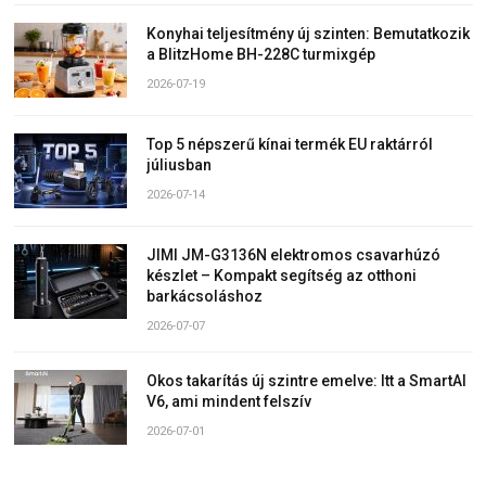
Konyhai teljesítmény új szinten: Bemutatkozik
a BlitzHome BH-228C turmixgép
2026-07-19
Top 5 népszerű kínai termék EU raktárról
júliusban
2026-07-14
JIMI JM-G3136N elektromos csavarhúzó
készlet – Kompakt segítség az otthoni
barkácsoláshoz
2026-07-07
Okos takarítás új szintre emelve: Itt a SmartAI
V6, ami mindent felszív
2026-07-01