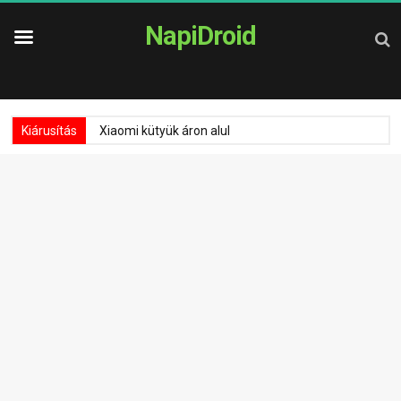
NapiDroid
Kiárusítás
Xiaomi kütyük áron alul