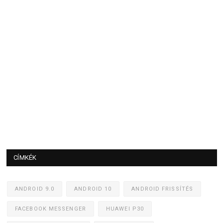
CÍMKÉK
ANDROID 9.0
ANDROID 10
ANDROID FRISSÍTÉS
FACEBOOK MESSENGER
HUAWEI P30