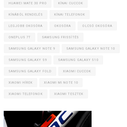
HUAWEI MATE 30 PRO
KÍNAI CUCCOK
KÍNÁBÓL RENDELÉS
KÍNAI TELEFONOK
LEGJOBB OKOSÓRA
OKOSÓRA
OLCSÓ OKOSÓRA
ONEPLUS 7T
SAMSUNG FRISSÍTÉS
SAMSUNG GALAXY NOTE 9
SAMSUNG GALAXY NOTE 10
SAMSUNG GALAXY S9
SAMSUNG GALAXY S10
SAMSUNG GALAXY FOLD
XIAOMI CUCCOK
XIAOMI HÍREK
XIAOMI MI NOTE 10
XIAOMI TELEFONOK
XIAOMI TESZTEK