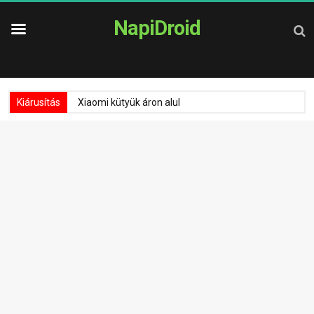
NapiDroid
Kiárusítás
Xiaomi kütyük áron alul