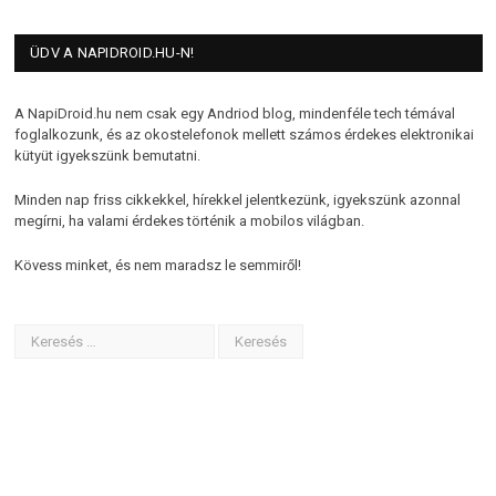
ÜDV A NAPIDROID.HU-N!
A NapiDroid.hu nem csak egy Andriod blog, mindenféle tech témával
foglalkozunk, és az okostelefonok mellett számos érdekes elektronikai
kütyüt igyekszünk bemutatni.
Minden nap friss cikkekkel, hírekkel jelentkezünk, igyekszünk azonnal
megírni, ha valami érdekes történik a mobilos világban.
Kövess minket, és nem maradsz le semmiről!