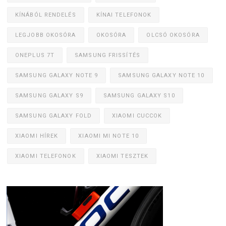
KÍNÁBÓL RENDELÉS
KÍNAI TELEFONOK
LEGJOBB OKOSÓRA
OKOSÓRA
OLCSÓ OKOSÓRA
ONEPLUS 7T
SAMSUNG FRISSÍTÉS
SAMSUNG GALAXY NOTE 9
SAMSUNG GALAXY NOTE 10
SAMSUNG GALAXY S9
SAMSUNG GALAXY S10
SAMSUNG GALAXY FOLD
XIAOMI CUCCOK
XIAOMI HÍREK
XIAOMI MI NOTE 10
XIAOMI TELEFONOK
XIAOMI TESZTEK