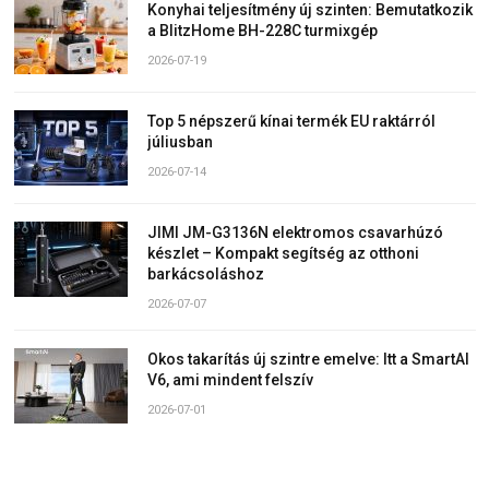
Konyhai teljesítmény új szinten: Bemutatkozik
a BlitzHome BH-228C turmixgép
2026-07-19
Top 5 népszerű kínai termék EU raktárról
júliusban
2026-07-14
JIMI JM-G3136N elektromos csavarhúzó
készlet – Kompakt segítség az otthoni
barkácsoláshoz
2026-07-07
Okos takarítás új szintre emelve: Itt a SmartAI
V6, ami mindent felszív
2026-07-01