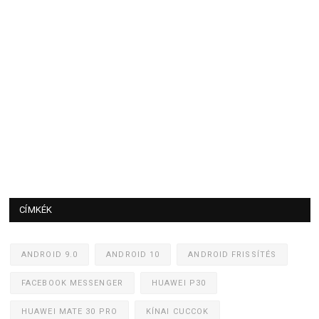
CÍMKÉK
ANDROID 9.0
ANDROID 10
ANDROID FRISSÍTÉS
FACEBOOK MESSENGER
HUAWEI P30
HUAWEI MATE 30 PRO
KÍNAI CUCCOK