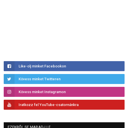
Like-olj minket Facebookon
Kövess minket Twitteren
Kövess minket Instagramon
Iratkozz fel YouTube-csatornánkra
EZEKRŐL SE MARADJ LE