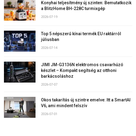
Konyhai teljesítmény új szinten: Bemutatkozik
a BlitzHome BH-228C turmixgép
2026-07-19
Top 5 népszerű kínai termék EU raktárról
júliusban
2026-07-14
JIMI JM-G3136N elektromos csavarhúzó
készlet – Kompakt segítség az otthoni
barkácsoláshoz
2026-07-07
Okos takarítás új szintre emelve: Itt a SmartAI
V6, ami mindent felszív
2026-07-01