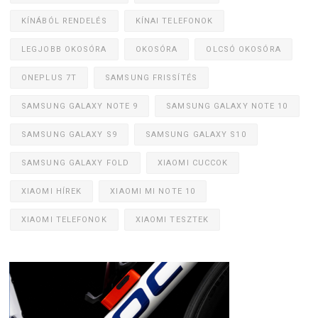
KÍNÁBÓL RENDELÉS
KÍNAI TELEFONOK
LEGJOBB OKOSÓRA
OKOSÓRA
OLCSÓ OKOSÓRA
ONEPLUS 7T
SAMSUNG FRISSÍTÉS
SAMSUNG GALAXY NOTE 9
SAMSUNG GALAXY NOTE 10
SAMSUNG GALAXY S9
SAMSUNG GALAXY S10
SAMSUNG GALAXY FOLD
XIAOMI CUCCOK
XIAOMI HÍREK
XIAOMI MI NOTE 10
XIAOMI TELEFONOK
XIAOMI TESZTEK