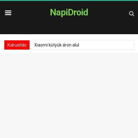
NapiDroid
Kiárusítás
Xiaomi kütyük áron alul