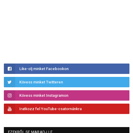
Like-olj minket Facebookon
Kövess minket Twitteren
Kövess minket Instagramon
Iratkozz fel YouTube-csatornánkra
EZEKRŐL SE MARADJ LE