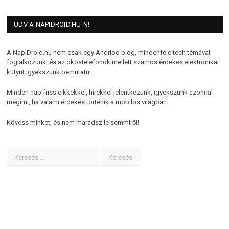
ÜDV A NAPIDROID.HU-N!
A NapiDroid.hu nem csak egy Andriod blog, mindenféle tech témával
foglalkozunk, és az okostelefonok mellett számos érdekes elektronikai
kütyüt igyekszünk bemutatni.
Minden nap friss cikkekkel, hírekkel jelentkezünk, igyekszünk azonnal
megírni, ha valami érdekes történik a mobilos világban.
Kövess minket, és nem maradsz le semmiről!