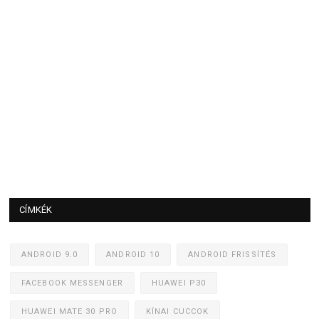
CÍMKÉK
ANDROID 9.0
ANDROID 10
ANDROID FRISSÍTÉS
FACEBOOK MESSENGER
HUAWEI P30
HUAWEI MATE 30 PRO
KÍNAI CUCCOK