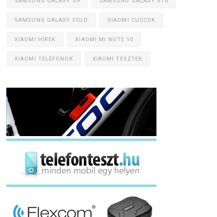
SAMSUNG GALAXY S9
SAMSUNG GALAXY S10
SAMSUNG GALAXY FOLD
XIAOMI CUCCOK
XIAOMI HÍREK
XIAOMI MI NOTE 10
XIAOMI TELEFONOK
XIAOMI TESZTEK