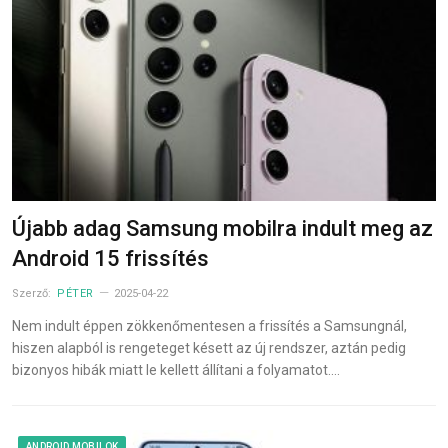
Újabb adag Samsung mobilra indult meg az
Android 15 frissítés
Szerző:
PÉTER
2025-04-22
Nem indult éppen zökkenőmentesen a frissítés a Samsungnál,
hiszen alapból is rengeteget késett az új rendszer, aztán pedig
bizonyos hibák miatt le kellett állítani a folyamatot.…
ANDROID MOBILOK