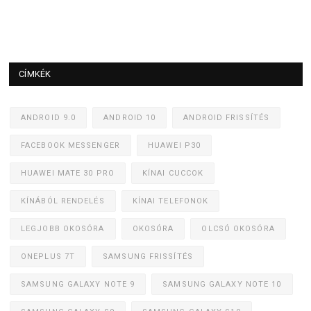
CÍMKÉK
ANDROID 9.0
ANDROID 10
ANDROID FRISSÍTÉS
FACEBOOK MESSENGER
HUAWEI P30
HUAWEI MATE 30 PRO
KÍNAI CUCCOK
KÍNÁBÓL RENDELÉS
KÍNAI TELEFONOK
LEGJOBB OKOSÓRA
OKOSÓRA
OLCSÓ OKOSÓRA
ONEPLUS 7T
SAMSUNG FRISSÍTÉS
SAMSUNG GALAXY NOTE 9
SAMSUNG GALAXY NOTE 10