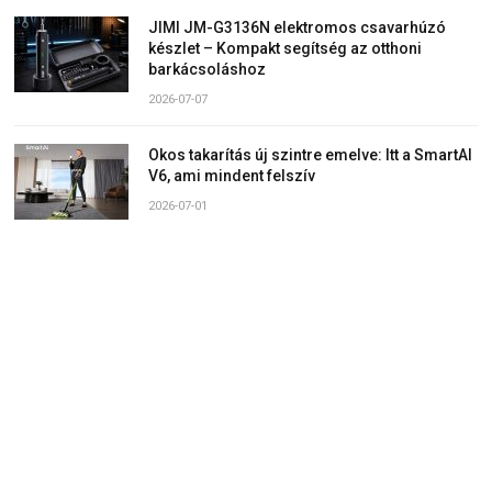
JIMI JM-G3136N elektromos csavarhúzó
készlet – Kompakt segítség az otthoni
barkácsoláshoz
2026-07-07
Okos takarítás új szintre emelve: Itt a SmartAI
V6, ami mindent felszív
2026-07-01