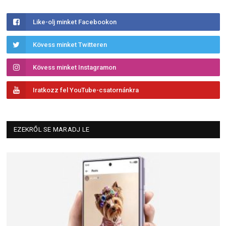
Like-olj minket Facebookon
Kövess minket Twitteren
Kövess minket Instagramon
Iratkozz fel YouTube-csatornánkra
EZEKRŐL SE MARADJ LE