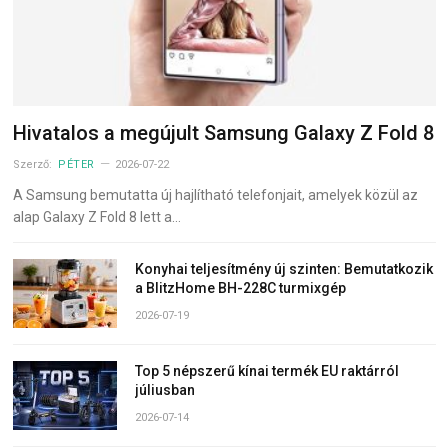
Hivatalos a megújult Samsung Galaxy Z Fold 8
Szerző:
PÉTER
2026-07-22
A Samsung bemutatta új hajlítható telefonjait, amelyek közül az
alap Galaxy Z Fold 8 lett a…
Konyhai teljesítmény új szinten: Bemutatkozik
a BlitzHome BH-228C turmixgép
2026-07-19
Top 5 népszerű kínai termék EU raktárról
júliusban
2026-07-14