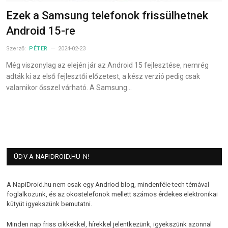
Ezek a Samsung telefonok frissülhetnek
Android 15-re
Szerző:
PÉTER
2024-02-23
Még viszonylag az elején jár az Android 15 fejlesztése, nemrég
adták ki az első fejlesztői előzetest, a kész verzió pedig csak
valamikor ősszel várható. A Samsung…
ÜDV A NAPIDROID.HU-N!
A NapiDroid.hu nem csak egy Andriod blog, mindenféle tech témával
foglalkozunk, és az okostelefonok mellett számos érdekes elektronikai
kütyüt igyekszünk bemutatni.
Minden nap friss cikkekkel, hírekkel jelentkezünk, igyekszünk azonnal