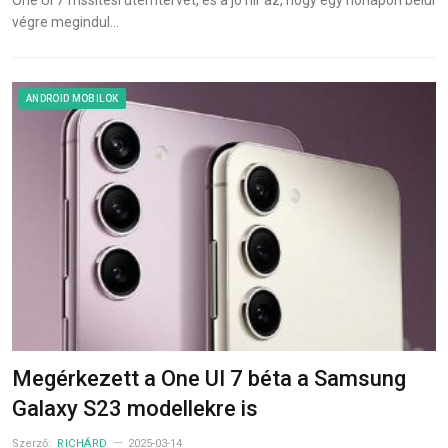
One UI 7 frissítési ütemtervét, és a jó hír az, hogy egy hónapon belül
végre megindul…
ANDROID MOBILOK
Megérkezett a One UI 7 béta a Samsung
Galaxy S23 modellekre is
Szerző:
RICHÁRD
2025-03-14