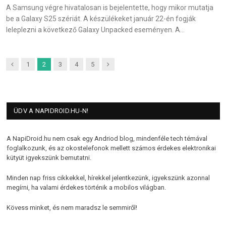
A Samsung végre hivatalosan is bejelentette, hogy mikor mutatja
be a Galaxy S25 szériát. A készülékeket január 22-én fogják
leleplezni a következő Galaxy Unpacked eseményen. A…
Previous
Next
1
2
3
4
5
ÜDV A NAPIDROID.HU-N!
A NapiDroid.hu nem csak egy Andriod blog, mindenféle tech témával
foglalkozunk, és az okostelefonok mellett számos érdekes elektronikai
kütyüt igyekszünk bemutatni.
Minden nap friss cikkekkel, hírekkel jelentkezünk, igyekszünk azonnal
megírni, ha valami érdekes történik a mobilos világban.
Kövess minket, és nem maradsz le semmiről!