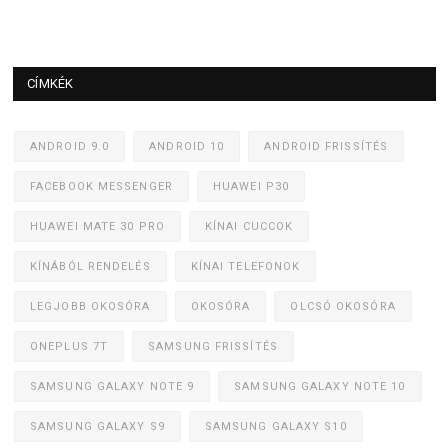
CÍMKÉK
ANDROID 9.0
ANDROID 10
ANDROID FRISSÍTÉS
FACEBOOK MESSENGER
HUAWEI P30
HUAWEI MATE 30 PRO
KÍNAI CUCCOK
KÍNÁBÓL RENDELÉS
KÍNAI TELEFONOK
LEGJOBB OKOSÓRA
OKOSÓRA
OLCSÓ OKOSÓRA
ONEPLUS 7T
SAMSUNG FRISSÍTÉS
SAMSUNG GALAXY NOTE 9
SAMSUNG GALAXY NOTE 10
SAMSUNG GALAXY S9
SAMSUNG GALAXY S10