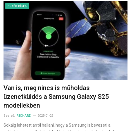
EGYÉB HÍREK
Van is, meg nincs is műholdas
üzenetküldés a Samsung Galaxy S25
modellekben
Szerző:
RICHÁRD
2025-01-29
Sokáig lehetett arról hallani, hogy a Samsung is bevezeti a