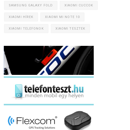
SAMSUNG GALAXY FOLD
XIAOMI CUCCOK
XIAOMI HÍREK
XIAOMI MI NOTE 10
XIAOMI TELEFONOK
XIAOMI TESZTEK