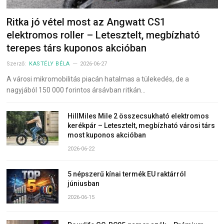
Ritka jó vétel most az Angwatt CS1
elektromos roller – Letesztelt, megbízható
terepes társ kuponos akcióban
Szerző:
KASTÉLY BÉLA
2026-06-27
A városi mikromobilitás piacán hatalmas a tülekedés, de a
nagyjából 150 000 forintos ársávban ritkán…
HillMiles Mile 2 összecsukható elektromos
kerékpár – Letesztelt, megbízható városi társ
most kuponos akcióban
2026-06-22
5 népszerű kínai termék EU raktárról
júniusban
2026-06-15