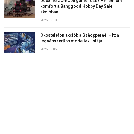
Douxlife GC-RC05 gamer szék – Prémium
komfort a Banggood Hobby Day Sale
akcióban
2026-06-10
Okostelefon akciók a Gshoppernél – Itt a
legnépszerűbb modellek listája!
2026-06-06