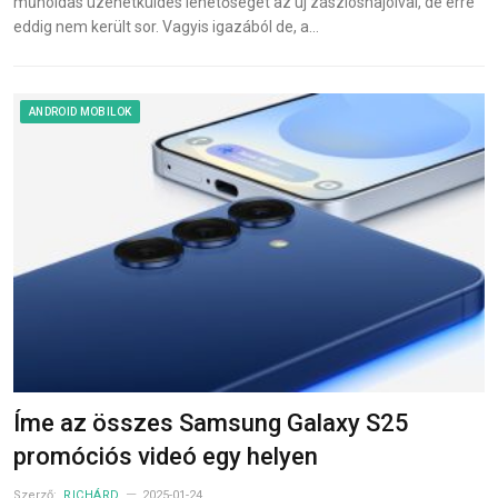
műholdas üzenetküldés lehetőségét az új zászlóshajóival, de erre
eddig nem került sor. Vagyis igazából de, a…
ANDROID MOBILOK
Íme az összes Samsung Galaxy S25
promóciós videó egy helyen
Szerző:
RICHÁRD
2025-01-24