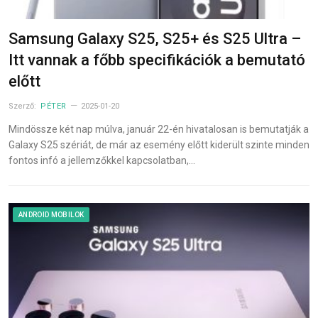
Samsung Galaxy S25, S25+ és S25 Ultra –
Itt vannak a főbb specifikációk a bemutató
előtt
Szerző:
PÉTER
2025-01-20
Mindössze két nap múlva, január 22-én hivatalosan is bemutatják a
Galaxy S25 szériát, de már az esemény előtt kiderült szinte minden
fontos infó a jellemzőkkel kapcsolatban,…
ANDROID MOBILOK