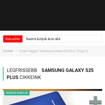
Kiárusítás
Xiaomi kütyük áron alul
»
Főoldal
Posts Tagged "Samsung Galaxy S25 Plus"
(Page 2)
LEGFRISSEBB
SAMSUNG GALAXY S25
PLUS
CIKKEINK
ANDROID MOBILOK