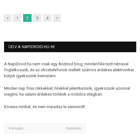
Previous
Next
1
2
3
4
ÜDV A NAPIDROID.HU-N!
A NapiDroid.hu nem csak egy Andriod blog, mindenféle tech témával
foglalkozunk, és az okostelefonok mellett számos érdekes elektronikai
kütyüt igyekszünk bemutatni.
Minden nap friss cikkekkel, hírekkel jelentkezünk, igyekszünk azonnal
megírni, ha valami érdekes történik a mobilos világban.
Kövess minket, és nem maradsz le semmiről!