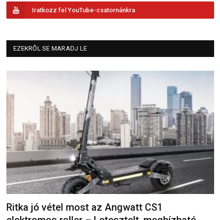
Iratkozz fel YouTube-csatornánkra
EZEKRŐL SE MARADJ LE
Ritka jó vétel most az Angwatt CS1