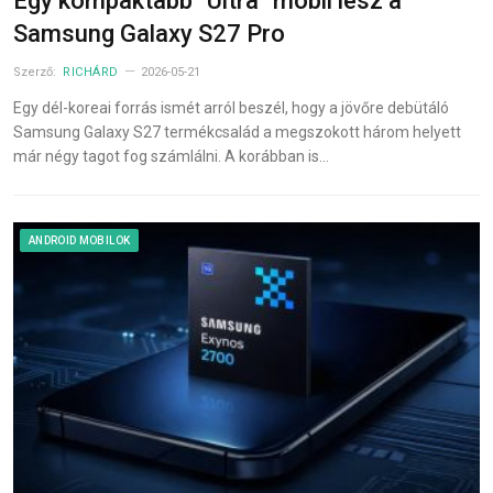
Egy kompaktabb “Ultra” mobil lesz a
Samsung Galaxy S27 Pro
Szerző:
RICHÁRD
2026-05-21
Egy dél-koreai forrás ismét arról beszél, hogy a jövőre debütáló
Samsung Galaxy S27 termékcsalád a megszokott három helyett
már négy tagot fog számlálni. A korábban is…
ANDROID MOBILOK