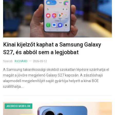
Kínai kijelzőt kaphat a Samsung Galaxy
S27, és abból sem a legjobbat
Szerző:
RICHÁRD
2026-05-12
A Samsung takarékossági okokból szokatlan lépésre szánhatja el
magát a jövőre megjelenő Galaxy S27 kapcsán. A zászlóshajó
alapmodell megjelenítőjét saját gyártója helyett a kínai BOE
szállíthatja.…
ANDROID MOBILOK