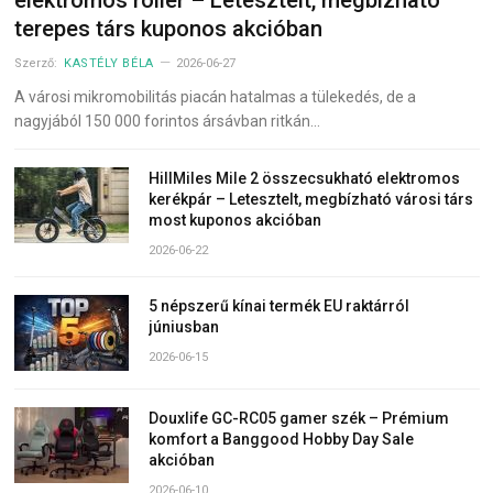
elektromos roller – Letesztelt, megbízható
terepes társ kuponos akcióban
Szerző:
KASTÉLY BÉLA
2026-06-27
A városi mikromobilitás piacán hatalmas a tülekedés, de a
nagyjából 150 000 forintos ársávban ritkán…
HillMiles Mile 2 összecsukható elektromos
kerékpár – Letesztelt, megbízható városi társ
most kuponos akcióban
2026-06-22
5 népszerű kínai termék EU raktárról
júniusban
2026-06-15
Douxlife GC-RC05 gamer szék – Prémium
komfort a Banggood Hobby Day Sale
akcióban
2026-06-10