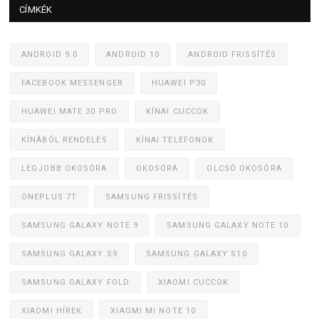
CÍMKÉK
ANDROID 9.0
ANDROID 10
ANDROID FRISSÍTÉS
FACEBOOK MESSENGER
HUAWEI P30
HUAWEI MATE 30 PRO
KÍNAI CUCCOK
KÍNÁBÓL RENDELÉS
KÍNAI TELEFONOK
LEGJOBB OKOSÓRA
OKOSÓRA
OLCSÓ OKOSÓRA
ONEPLUS 7T
SAMSUNG FRISSÍTÉS
SAMSUNG GALAXY NOTE 9
SAMSUNG GALAXY NOTE 10
SAMSUNG GALAXY S9
SAMSUNG GALAXY S10
SAMSUNG GALAXY FOLD
XIAOMI CUCCOK
XIAOMI HÍREK
XIAOMI MI NOTE 10