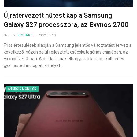
Újratervezett hűtést kap a Samsung
Galaxy S27 processzora, az Exynos 2700
Szerző:
RICHÁRD
2026-05-19
Friss értesülések alapján a Samsung jelentős változtatást tervez a
következő, házon belül fejlesztett csúcskategóriás chipjében, az
Exynos 2700-ban. A dél-koreaiak elhagyják a korábbi költséges
gyártástechnológiát, amelyet…
ANDROID MOBILOK