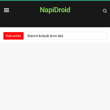
NapiDroid
Kiárusítás
Xiaomi kütyük áron alul