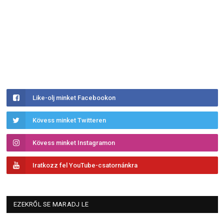
Like-olj minket Facebookon
Kövess minket Twitteren
Kövess minket Instagramon
Iratkozz fel YouTube-csatornánkra
EZEKRŐL SE MARADJ LE