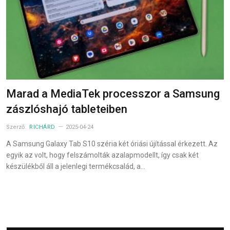
Marad a MediaTek processzor a Samsung
zászlóshajó tableteiben
Szerző:
RICHÁRD
2025-04-24
A Samsung Galaxy Tab S10 széria két óriási újítással érkezett. Az
egyik az volt, hogy felszámolták azalapmodellt, így csak két
készülékből áll a jelenlegi termékcsalád, a…