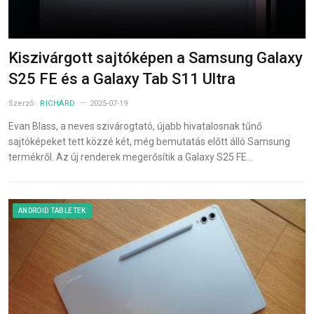
Kiszivárgott sajtóképen a Samsung Galaxy
S25 FE és a Galaxy Tab S11 Ultra
Szerző:
RICHÁRD
2025-07-19
Evan Blass, a neves szivárogtató, újabb hivatalosnak tűnő
sajtóképeket tett közzé két, még bemutatás előtt álló Samsung
termékről. Az új renderek megerősítik a Galaxy S25 FE…
ANDROID TABLETEK