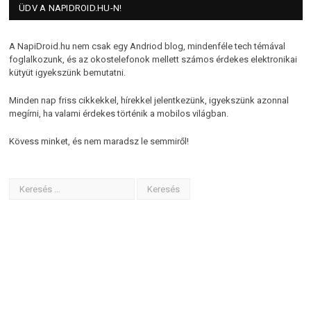
ÜDV A NAPIDROID.HU-N!
A NapiDroid.hu nem csak egy Andriod blog, mindenféle tech témával
foglalkozunk, és az okostelefonok mellett számos érdekes elektronikai
kütyüt igyekszünk bemutatni.
Minden nap friss cikkekkel, hírekkel jelentkezünk, igyekszünk azonnal
megírni, ha valami érdekes történik a mobilos világban.
Kövess minket, és nem maradsz le semmiről!