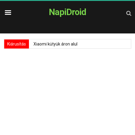
NapiDroid
Kiárusítás
Xiaomi kütyük áron alul