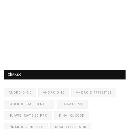
CÍMKÉK
ANDROID 9.0
ANDROID 10
ANDROID FRISSÍTÉS
FACEBOOK MESSENGER
HUAWEI P30
HUAWEI MATE 30 PRO
KÍNAI CUCCOK
KÍNÁBÓL RENDELÉS
KÍNAI TELEFONOK