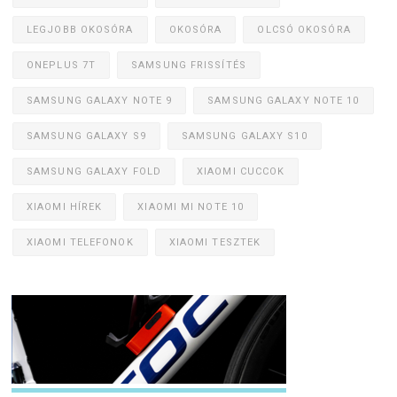
LEGJOBB OKOSÓRA
OKOSÓRA
OLCSÓ OKOSÓRA
ONEPLUS 7T
SAMSUNG FRISSÍTÉS
SAMSUNG GALAXY NOTE 9
SAMSUNG GALAXY NOTE 10
SAMSUNG GALAXY S9
SAMSUNG GALAXY S10
SAMSUNG GALAXY FOLD
XIAOMI CUCCOK
XIAOMI HÍREK
XIAOMI MI NOTE 10
XIAOMI TELEFONOK
XIAOMI TESZTEK