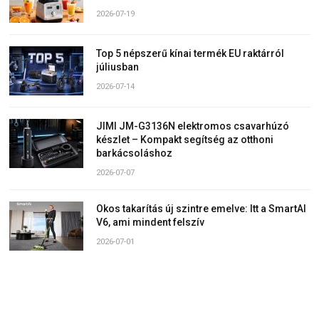
2026-07-19
Top 5 népszerű kínai termék EU raktárról
júliusban
2026-07-14
JIMI JM-G3136N elektromos csavarhúzó
készlet – Kompakt segítség az otthoni
barkácsoláshoz
2026-07-07
Okos takarítás új szintre emelve: Itt a SmartAI
V6, ami mindent felszív
2026-07-01