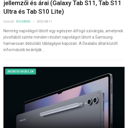
jellemzői és árai (Galaxy Tab S11, Tab S11
Ultra és Tab S10 Lite)
Szerző:
RICHÁRD
2025-08-11
Nemrég napvilágot látott egy egészen átfogó szivárgás, amelynek
jóvoltából szinte minden részlet napvilágot látott a Samsung
hamarosan debütáló táblagépei kapcsán. A Dealabs által közölt
információk lerántják…
ANDROID MOBILOK