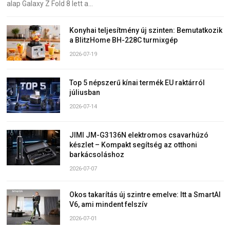
alap Galaxy Z Fold 8 lett a…
Konyhai teljesítmény új szinten: Bemutatkozik
a BlitzHome BH-228C turmixgép
2026-07-19
Top 5 népszerű kínai termék EU raktárról
júliusban
2026-07-14
JIMI JM-G3136N elektromos csavarhúzó
készlet – Kompakt segítség az otthoni
barkácsoláshoz
2026-07-07
Okos takarítás új szintre emelve: Itt a SmartAI
V6, ami mindent felszív
2026-07-01