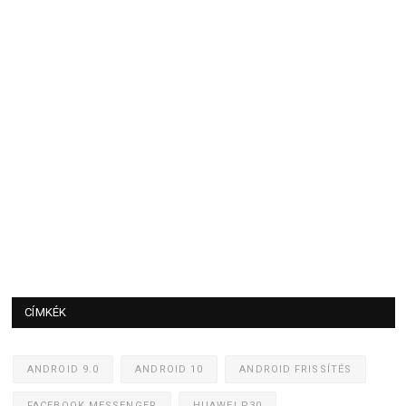
CÍMKÉK
ANDROID 9.0
ANDROID 10
ANDROID FRISSÍTÉS
FACEBOOK MESSENGER
HUAWEI P30