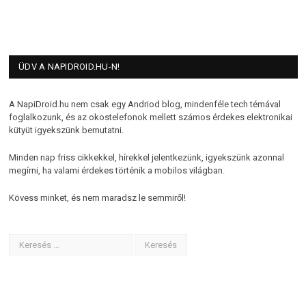
ÜDV A NAPIDROID.HU-N!
A NapiDroid.hu nem csak egy Andriod blog, mindenféle tech témával
foglalkozunk, és az okostelefonok mellett számos érdekes elektronikai
kütyüt igyekszünk bemutatni.
Minden nap friss cikkekkel, hírekkel jelentkezünk, igyekszünk azonnal
megírni, ha valami érdekes történik a mobilos világban.
Kövess minket, és nem maradsz le semmiről!