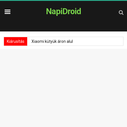
NapiDroid
Kiárusítás
Xiaomi kütyük áron alul