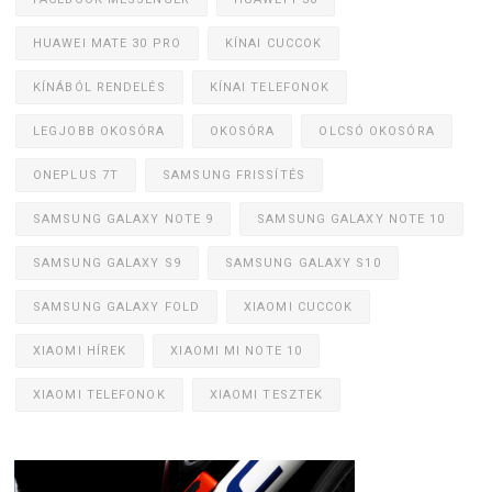
HUAWEI MATE 30 PRO
KÍNAI CUCCOK
KÍNÁBÓL RENDELÉS
KÍNAI TELEFONOK
LEGJOBB OKOSÓRA
OKOSÓRA
OLCSÓ OKOSÓRA
ONEPLUS 7T
SAMSUNG FRISSÍTÉS
SAMSUNG GALAXY NOTE 9
SAMSUNG GALAXY NOTE 10
SAMSUNG GALAXY S9
SAMSUNG GALAXY S10
SAMSUNG GALAXY FOLD
XIAOMI CUCCOK
XIAOMI HÍREK
XIAOMI MI NOTE 10
XIAOMI TELEFONOK
XIAOMI TESZTEK