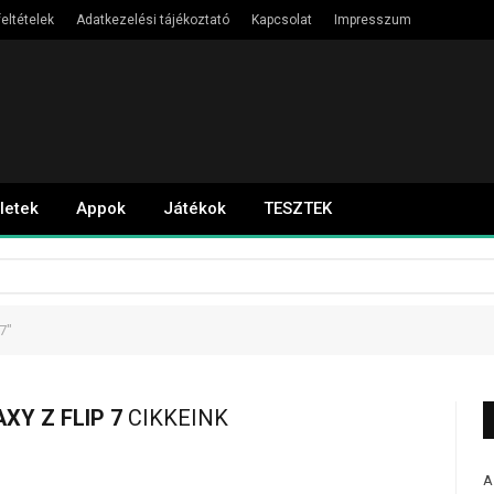
eltételek
Adatkezelési tájékoztató
Kapcsolat
Impresszum
letek
Appok
Játékok
TESZTEK
7"
Y Z FLIP 7
CIKKEINK
A