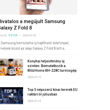
ivatalos a megújult Samsung
alaxy Z Fold 8
zerző:
PÉTER
2026-07-22
 Samsung bemutatta új hajlítható telefonjait,
melyek közül az alap Galaxy Z Fold 8 lett a…
Konyhai teljesítmény új
szinten: Bemutatkozik a
BlitzHome BH-228C turmixgép
2026-07-19
Top 5 népszerű kínai termék EU
raktárról júliusban
2026-07-14