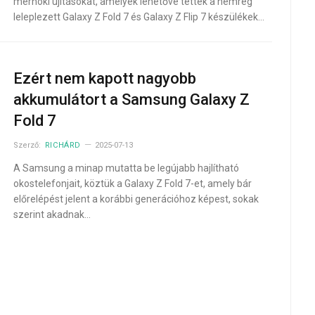
mérnöki újításokat, amelyek lehetővé tették a nemrég
leleplezett Galaxy Z Fold 7 és Galaxy Z Flip 7 készülékek…
Ezért nem kapott nagyobb
akkumulátort a Samsung Galaxy Z
Fold 7
Szerző:
RICHÁRD
2025-07-13
A Samsung a minap mutatta be legújabb hajlítható
okostelefonjait, köztük a Galaxy Z Fold 7-et, amely bár
előrelépést jelent a korábbi generációhoz képest, sokak
szerint akadnak…