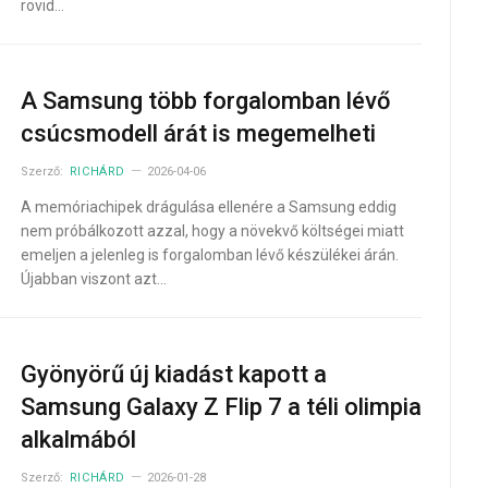
rövid…
A Samsung több forgalomban lévő
csúcsmodell árát is megemelheti
Szerző:
RICHÁRD
2026-04-06
A memóriachipek drágulása ellenére a Samsung eddig
nem próbálkozott azzal, hogy a növekvő költségei miatt
emeljen a jelenleg is forgalomban lévő készülékei árán.
Újabban viszont azt…
Gyönyörű új kiadást kapott a
Samsung Galaxy Z Flip 7 a téli olimpia
alkalmából
Szerző:
RICHÁRD
2026-01-28