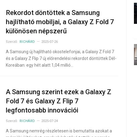
Rekordot döntöttek a Samsung
hajlítható mobiljai, a Galaxy Z Fold 7
különösen népszerű
Szerző:
RICHÁRD
2025-07-26
A Samsung új hajlítható okostelefonjai, a Galaxy Z Fold 7
és a Galaxy Z Flip 7 új előrendelési rekordot döntöttek Dél-
Koreában: egy hét alatt 1,04 millió…
A Samsung szerint ezek a Galaxy Z
Fold 7 és Galaxy Z Flip 7
legfontosabb innovációi
Szerző:
RICHÁRD
2025-07-24
A Samsung nemrég részletesen is bemutatta azokat a