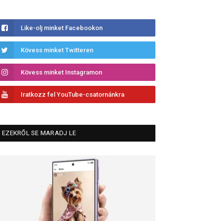
Like-olj minket Facebookon
Kövess minket Twitteren
Kövess minket Instagramon
Iratkozz fel YouTube-csatornánkra
EZEKRŐL SE MARADJ LE