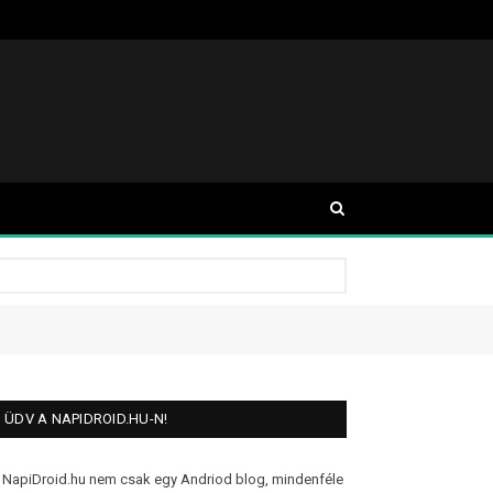
ÜDV A NAPIDROID.HU-N!
 NapiDroid.hu nem csak egy Andriod blog, mindenféle