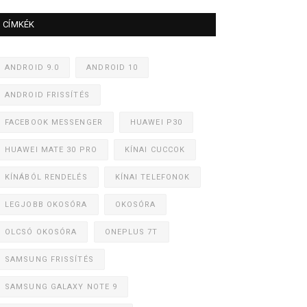
CÍMKÉK
ANDROID 9.0
ANDROID 10
ANDROID FRISSÍTÉS
FACEBOOK MESSENGER
HUAWEI P30
HUAWEI MATE 30 PRO
KÍNAI CUCCOK
KÍNÁBÓL RENDELÉS
KÍNAI TELEFONOK
LEGJOBB OKOSÓRA
OKOSÓRA
OLCSÓ OKOSÓRA
ONEPLUS 7T
SAMSUNG FRISSÍTÉS
SAMSUNG GALAXY NOTE 9