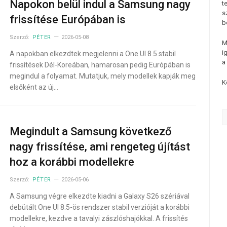
Napokon belül indul a Samsung nagy
t
s
frissítése Európában is
b
Szerző:
PÉTER
2026-05-08
M
i
A napokban elkezdtek megjelenni a One UI 8.5 stabil
a
frissítések Dél-Koreában, hamarosan pedig Európában is
megindul a folyamat. Mutatjuk, mely modellek kapják meg
K
elsőként az új…
Megindult a Samsung következő
nagy frissítése, ami rengeteg újítást
hoz a korábbi modellekre
Szerző:
PÉTER
2026-05-06
A Samsung végre elkezdte kiadni a Galaxy S26 szériával
debütált One UI 8.5-ös rendszer stabil verzióját a korábbi
modellekre, kezdve a tavalyi zászlóshajókkal. A frissítés