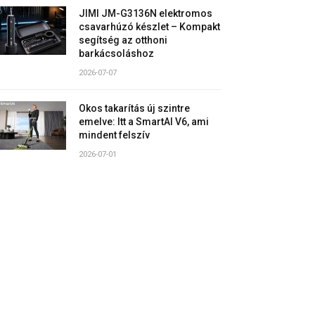
JIMI JM-G3136N elektromos
csavarhúzó készlet – Kompakt
segítség az otthoni
barkácsoláshoz
2026-07-07
Okos takarítás új szintre
emelve: Itt a SmartAI V6, ami
mindent felszív
2026-07-01