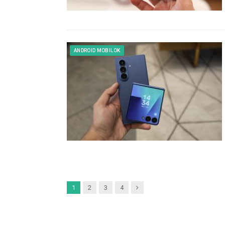
ANDROID MOBILOK
Next
1
2
3
4