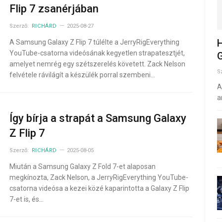
Flip 7 zsanérjában
Szerző:
RICHÁRD
2025-08-27
H
A Samsung Galaxy Z Flip 7 túlélte a JerryRigEverything
YouTube-csatorna videósának kegyetlen strapatesztjét,
G
amelyet nemrég egy szétszerelés követett. Zack Nelson
S
felvétele rávilágít a készülék porral szembeni…
A
a
Így bírja a strapát a Samsung Galaxy
Z Flip 7
Szerző:
RICHÁRD
2025-08-05
Miután a Samsung Galaxy Z Fold 7-et alaposan
megkínozta, Zack Nelson, a JerryRigEverything YouTube-
csatorna videósa a kezei közé kaparintotta a Galaxy Z Flip
7-et is, és…