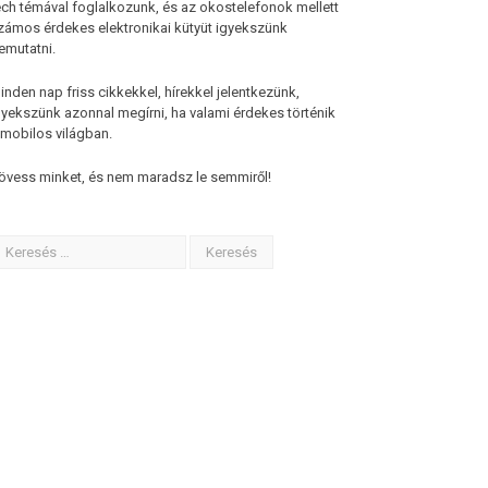
ech témával foglalkozunk, és az okostelefonok mellett
zámos érdekes elektronikai kütyüt igyekszünk
emutatni.
inden nap friss cikkekkel, hírekkel jelentkezünk,
gyekszünk azonnal megírni, ha valami érdekes történik
 mobilos világban.
övess minket, és nem maradsz le semmiről!