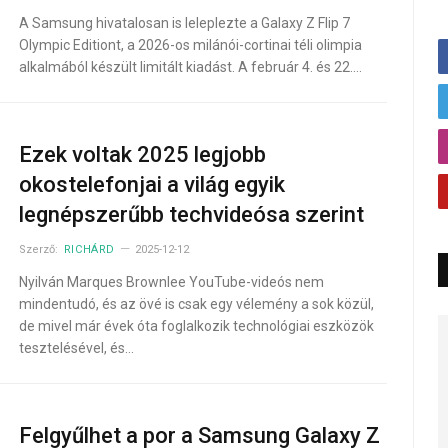
A Samsung hivatalosan is leleplezte a Galaxy Z Flip 7
Olympic Editiont, a 2026-os milánói-cortinai téli olimpia
alkalmából készült limitált kiadást. A február 4. és 22.…
Ezek voltak 2025 legjobb
okostelefonjai a világ egyik
legnépszerűbb techvideósa szerint
Szerző:
RICHÁRD
2025-12-12
Nyilván Marques Brownlee YouTube-videós nem
mindentudó, és az övé is csak egy vélemény a sok közül,
de mivel már évek óta foglalkozik technológiai eszközök
tesztelésével, és…
Felgyűlhet a por a Samsung Galaxy Z