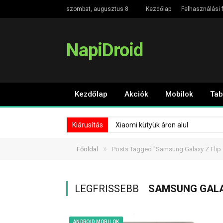
szombat, augusztus 8
Kezdőlap
Felhasználási f
NapiDroid
Kezdőlap
Akciók
Mobilok
Tab
Kiárusítás
Xiaomi kütyük áron alul
»
Főoldal
Posts Tagged "Samsung Galaxy Z Flip 
LEGFRISSEBB
SAMSUNG GALAX
ANDROID MOBILOK