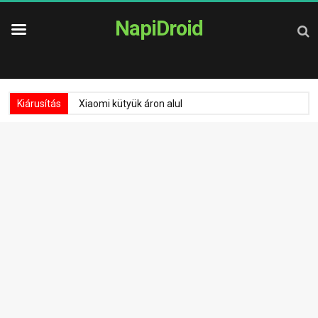
NapiDroid
Kiárusítás
Xiaomi kütyük áron alul