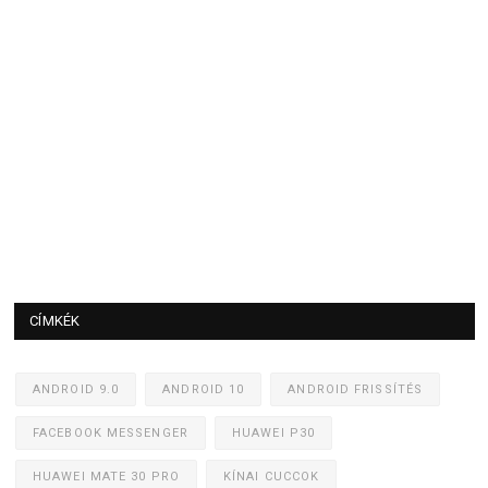
CÍMKÉK
ANDROID 9.0
ANDROID 10
ANDROID FRISSÍTÉS
FACEBOOK MESSENGER
HUAWEI P30
HUAWEI MATE 30 PRO
KÍNAI CUCCOK