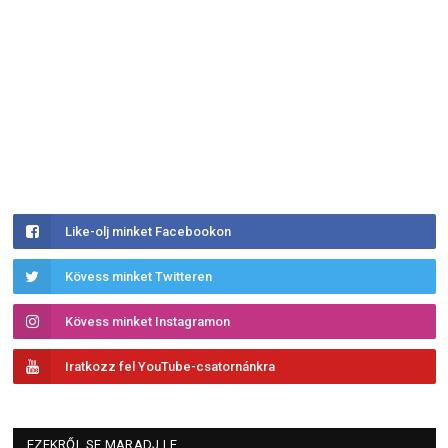
Like-olj minket Facebookon
Kövess minket Twitteren
Kövess minket Instagramon
Iratkozz fel YouTube-csatornánkra
EZEKRŐL SE MARADJ LE