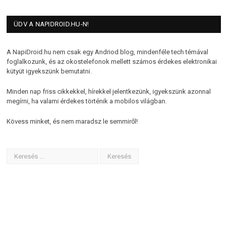
ÜDV A NAPIDROID.HU-N!
A NapiDroid.hu nem csak egy Andriod blog, mindenféle tech témával
foglalkozunk, és az okostelefonok mellett számos érdekes elektronikai
kütyüt igyekszünk bemutatni.
Minden nap friss cikkekkel, hírekkel jelentkezünk, igyekszünk azonnal
megírni, ha valami érdekes történik a mobilos világban.
Kövess minket, és nem maradsz le semmiről!