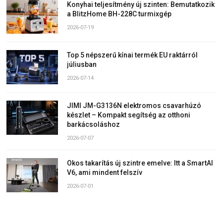
Konyhai teljesítmény új szinten: Bemutatkozik
a BlitzHome BH-228C turmixgép
2026-07-19
Top 5 népszerű kínai termék EU raktárról
júliusban
2026-07-14
JIMI JM-G3136N elektromos csavarhúzó
készlet – Kompakt segítség az otthoni
barkácsoláshoz
2026-07-07
Okos takarítás új szintre emelve: Itt a SmartAI
V6, ami mindent felszív
2026-07-01