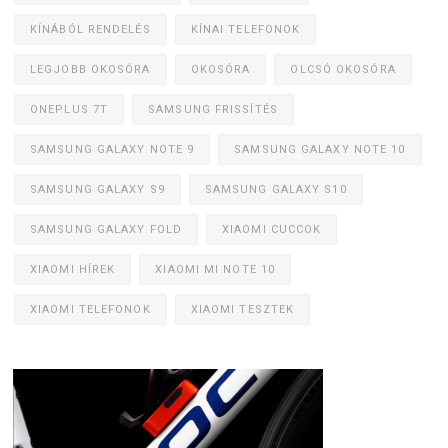
KÍNÁBÓL RENDELÉS
KÍNAI TELEFONOK
LEGJOBB OKOSÓRA
OKOSÓRA
OLCSÓ OKOSÓRA
ONEPLUS 7T
SAMSUNG FRISSÍTÉS
SAMSUNG GALAXY NOTE 9
SAMSUNG GALAXY NOTE 10
SAMSUNG GALAXY S9
SAMSUNG GALAXY S10
SAMSUNG GALAXY FOLD
XIAOMI CUCCOK
XIAOMI HÍREK
XIAOMI MI NOTE 10
XIAOMI TELEFONOK
XIAOMI TESZTEK