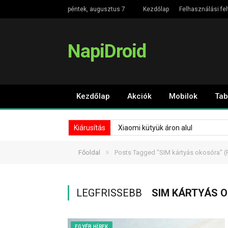
péntek, augusztus 7
Kezdőlap
Felhasználási fel
NapiDroid
Kezdőlap
Akciók
Mobilok
Tab
Kiárusítás
Xiaomi kütyük áron alul
»
Főoldal
Posts Tagged "SIM kártyás okosóra"
(
LEGFRISSEBB
SIM KÁRTYÁS 
EGYÉB HÍREK