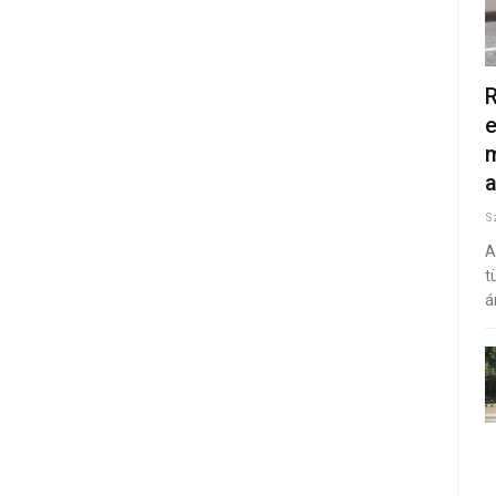
R
e
m
S
A
t
á