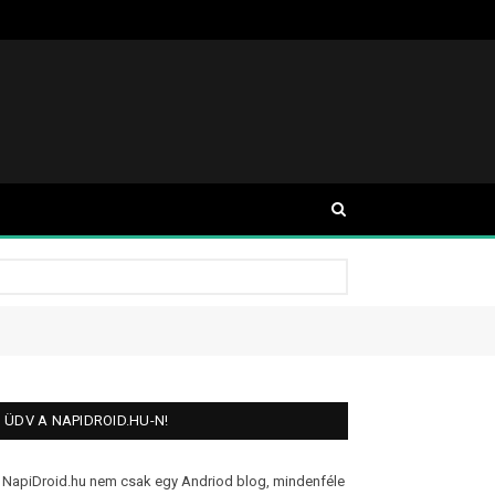
ÜDV A NAPIDROID.HU-N!
 NapiDroid.hu nem csak egy Andriod blog, mindenféle