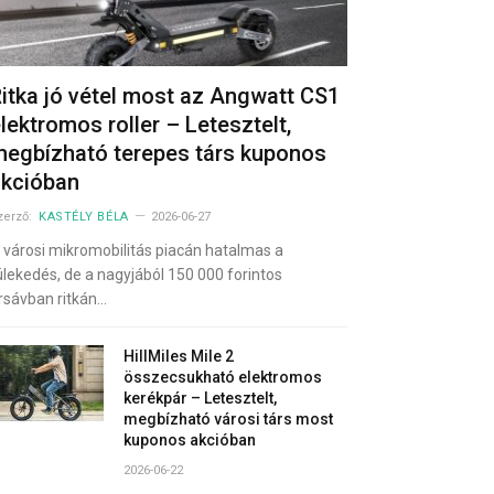
itka jó vétel most az Angwatt CS1
lektromos roller – Letesztelt,
egbízható terepes társ kuponos
akcióban
zerző:
KASTÉLY BÉLA
2026-06-27
 városi mikromobilitás piacán hatalmas a
ülekedés, de a nagyjából 150 000 forintos
rsávban ritkán…
HillMiles Mile 2
összecsukható elektromos
kerékpár – Letesztelt,
megbízható városi társ most
kuponos akcióban
2026-06-22