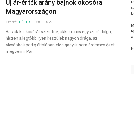
Új ár-érték arány bajnok okosóra
t
s
Magyarországon
b
Szerző:
PÉTER
2015-10-22
M
i
Ha valaki okosórát szeretne, akkor nincs egyszerű dolga,
a
hiszen a legtöbb ilyen készülék nagyon drága, az
olcsóbbak pedig általában elég gagyik, nem érdemes őket
K
megvenni. Pár…