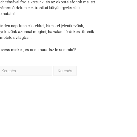
ech témával foglalkozunk, és az okostelefonok mellett
zámos érdekes elektronikai kütyüt igyekszünk
emutatni.
inden nap friss cikkekkel, hírekkel jelentkezünk,
gyekszünk azonnal megírni, ha valami érdekes történik
 mobilos világban.
övess minket, és nem maradsz le semmiről!