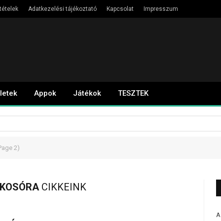
tételek
Adatkezelési tájékoztató
Kapcsolat
Impresszum
letek
Appok
Játékok
TESZTEK
Page 2)
OKOSÓRA
CIKKEINK
A