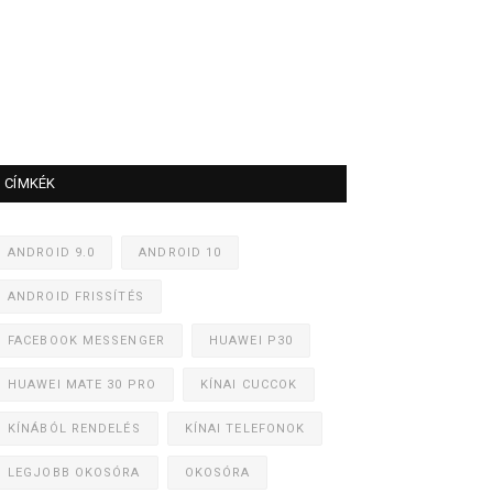
CÍMKÉK
ANDROID 9.0
ANDROID 10
ANDROID FRISSÍTÉS
FACEBOOK MESSENGER
HUAWEI P30
HUAWEI MATE 30 PRO
KÍNAI CUCCOK
KÍNÁBÓL RENDELÉS
KÍNAI TELEFONOK
LEGJOBB OKOSÓRA
OKOSÓRA