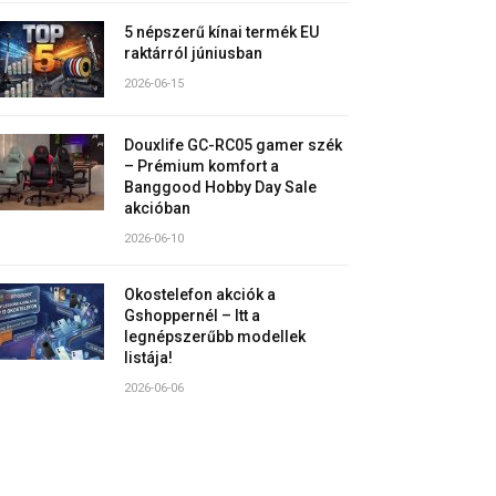
5 népszerű kínai termék EU
raktárról júniusban
2026-06-15
Douxlife GC-RC05 gamer szék
– Prémium komfort a
Banggood Hobby Day Sale
akcióban
2026-06-10
Okostelefon akciók a
Gshoppernél – Itt a
legnépszerűbb modellek
listája!
2026-06-06