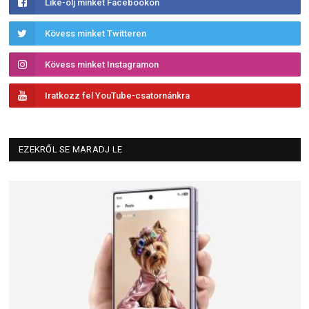
Like-olj minket Facebookon
Kövess minket Twitteren
Kövess minket Instagramon
Iratkozz fel YouTube-csatornánkra
EZEKRŐL SE MARADJ LE