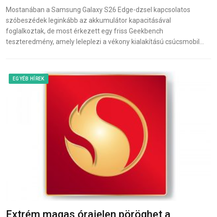
Mostanában a Samsung Galaxy S26 Edge-dzsel kapcsolatos
szóbeszédek leginkább az akkumulátor kapacitásával
foglalkoztak, de most érkezett egy friss Geekbench
teszteredmény, amely leleplezi a vékony kialakítású csúcsmobil…
EGYÉB HÍREK
Extrém magas órajelen pöröghet a