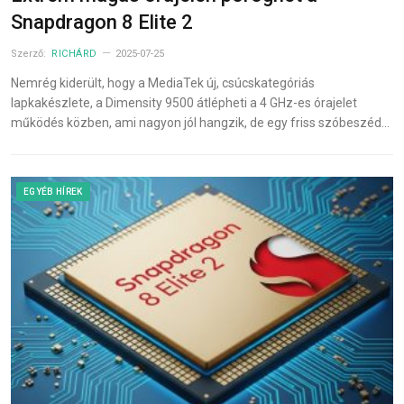
Snapdragon 8 Elite 2
Szerző:
RICHÁRD
2025-07-25
Nemrég kiderült, hogy a MediaTek új, csúcskategóriás
lapkakészlete, a Dimensity 9500 átlépheti a 4 GHz-es órajelet
működés közben, ami nagyon jól hangzik, de egy friss szóbeszéd…
EGYÉB HÍREK