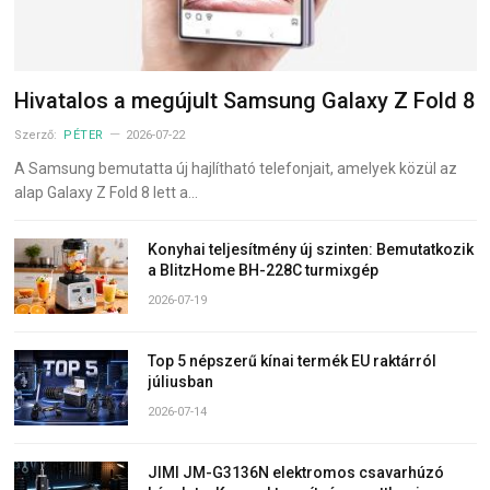
Hivatalos a megújult Samsung Galaxy Z Fold 8
Szerző:
PÉTER
2026-07-22
A Samsung bemutatta új hajlítható telefonjait, amelyek közül az
alap Galaxy Z Fold 8 lett a…
Konyhai teljesítmény új szinten: Bemutatkozik
a BlitzHome BH-228C turmixgép
2026-07-19
Top 5 népszerű kínai termék EU raktárról
júliusban
2026-07-14
JIMI JM-G3136N elektromos csavarhúzó