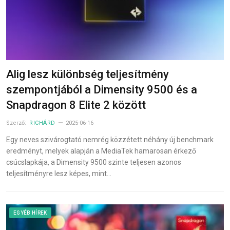
Alig lesz különbség teljesítmény
szempontjából a Dimensity 9500 és a
Snapdragon 8 Elite 2 között
Szerző:
RICHÁRD
2025-06-16
Egy neves szivárogtató nemrég közzétett néhány új benchmark
eredményt, melyek alapján a MediaTek hamarosan érkező
csúcslapkája, a Dimensity 9500 szinte teljesen azonos
teljesítményre lesz képes, mint…
EGYÉB HÍREK