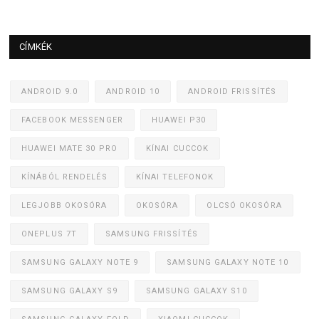
CÍMKÉK
ANDROID 9.0
ANDROID 10
ANDROID FRISSÍTÉS
FACEBOOK MESSENGER
HUAWEI P30
HUAWEI MATE 30 PRO
KÍNAI CUCCOK
KÍNÁBÓL RENDELÉS
KÍNAI TELEFONOK
LEGJOBB OKOSÓRA
OKOSÓRA
OLCSÓ OKOSÓRA
ONEPLUS 7T
SAMSUNG FRISSÍTÉS
SAMSUNG GALAXY NOTE 9
SAMSUNG GALAXY NOTE 10
SAMSUNG GALAXY S9
SAMSUNG GALAXY S10