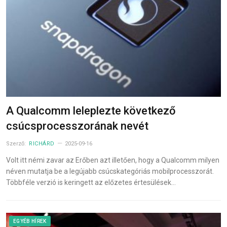
A Qualcomm leleplezte következő
csúcsprocesszorának nevét
Szerző:
RICHÁRD
2025-09-16
Volt itt némi zavar az Erőben azt illetően, hogy a Qualcomm milyen
néven mutatja be a legújabb csúcskategóriás mobilprocesszorát.
Többféle verzió is keringett az előzetes értesülések…
EGYÉB HÍREK