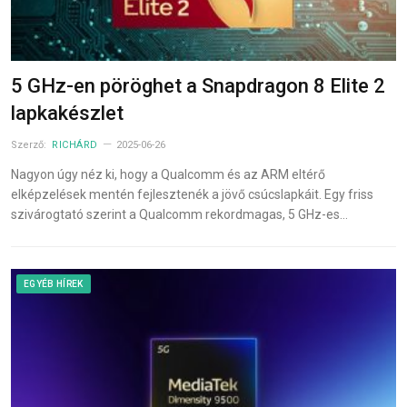
5 GHz-en pöröghet a Snapdragon 8 Elite 2
lapkakészlet
Szerző:
RICHÁRD
2025-06-26
Nagyon úgy néz ki, hogy a Qualcomm és az ARM eltérő
elképzelések mentén fejlesztenék a jövő csúcslapkáit. Egy friss
szivárogtató szerint a Qualcomm rekordmagas, 5 GHz-es…
EGYÉB HÍREK