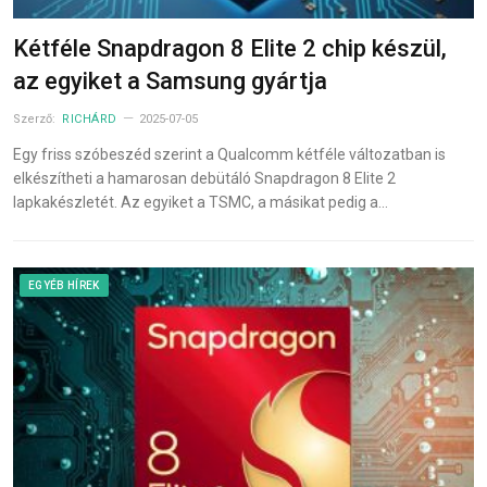
Kétféle Snapdragon 8 Elite 2 chip készül,
az egyiket a Samsung gyártja
Szerző:
RICHÁRD
2025-07-05
Egy friss szóbeszéd szerint a Qualcomm kétféle változatban is
elkészítheti a hamarosan debütáló Snapdragon 8 Elite 2
lapkakészletét. Az egyiket a TSMC, a másikat pedig a…
EGYÉB HÍREK