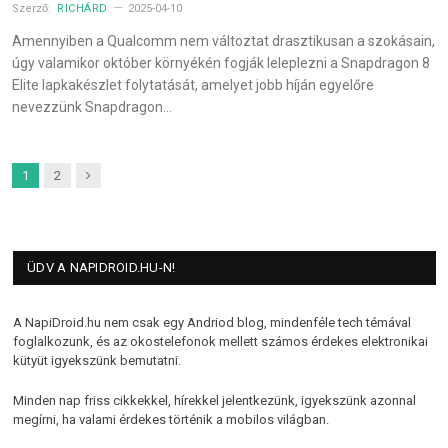
Szerző:
RICHÁRD
2025-04-10
Amennyiben a Qualcomm nem változtat drasztikusan a szokásain,
úgy valamikor október környékén fogják leleplezni a Snapdragon 8
Elite lapkakészlet folytatását, amelyet jobb híján egyelőre
nevezzünk Snapdragon…
Next
1
2
ÜDV A NAPIDROID.HU-N!
A NapiDroid.hu nem csak egy Andriod blog, mindenféle tech témával
foglalkozunk, és az okostelefonok mellett számos érdekes elektronikai
kütyüt igyekszünk bemutatni.
Minden nap friss cikkekkel, hírekkel jelentkezünk, igyekszünk azonnal
megírni, ha valami érdekes történik a mobilos világban.