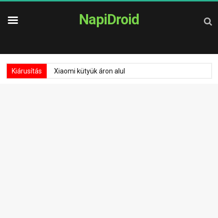
NapiDroid
Kiárusítás
Xiaomi kütyük áron alul