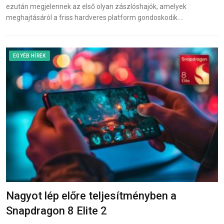
ezután megjelennek az első olyan zászlóshajók, amelyek
meghajtásáról a friss hardveres platform gondoskodik.…
EGYÉB HÍREK
Nagyot lép előre teljesítményben a
Snapdragon 8 Elite 2