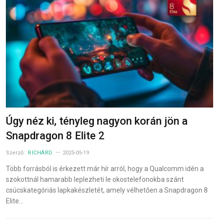
Úgy néz ki, tényleg nagyon korán jön a
Snapdragon 8 Elite 2
Szerző:
RICHÁRD
2025-05-19
Több forrásból is érkezett már hír arról, hogy a Qualcomm idén a
szokottnál hamarabb leplezheti le okostelefonokba szánt
csúcskategóriás lapkakészletét, amely vélhetően a Snapdragon 8
Elite…