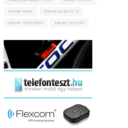
SAMSUNG GALAXY FOLD
XIAOMI CUCCOK
XIAOMI HÍREK
XIAOMI MI NOTE 10
XIAOMI TELEFONOK
XIAOMI TESZTEK