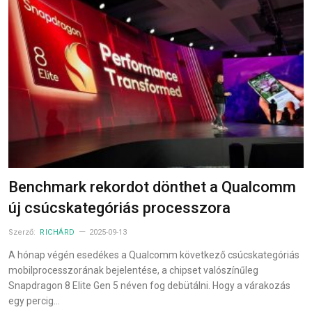
Benchmark rekordot dönthet a Qualcomm
új csúcskategóriás processzora
Szerző:
RICHÁRD
2025-09-13
A hónap végén esedékes a Qualcomm következő csúcskategóriás
mobilprocesszorának bejelentése, a chipset valószínűleg
Snapdragon 8 Elite Gen 5 néven fog debütálni. Hogy a várakozás
egy percig…