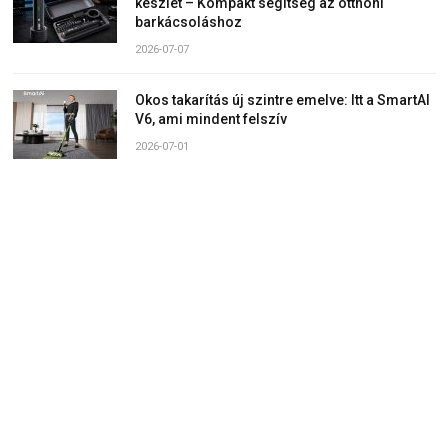
készlet – Kompakt segítség az otthoni
barkácsoláshoz
2026-07-07
Okos takarítás új szintre emelve: Itt a SmartAI
V6, ami mindent felszív
2026-07-01