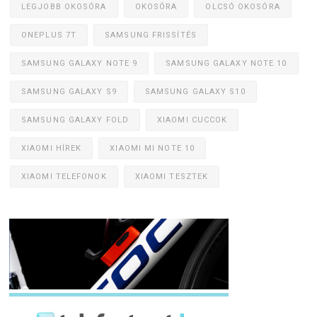
LEGJOBB OKOSÓRA
OKOSÓRA
OLCSÓ OKOSÓRA
ONEPLUS 7T
SAMSUNG FRISSÍTÉS
SAMSUNG GALAXY NOTE 9
SAMSUNG GALAXY NOTE 10
SAMSUNG GALAXY S9
SAMSUNG GALAXY S10
SAMSUNG GALAXY FOLD
XIAOMI CUCCOK
XIAOMI HÍREK
XIAOMI MI NOTE 10
XIAOMI TELEFONOK
XIAOMI TESZTEK