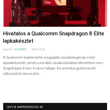
Hivatalos a Qualcomm Snapdragon 8 Elite
lapkakészlet
Szerző:
RICHÁRD
2024-10-22
A Qualcomm bejelentette a legújabb csúcskategóriás mobil
lapkakészletét, amely a korábbi várakozásokkal ellentétben nem
Snapdragon 8 Gen 4 névre hallgat. Az amerikai gyártó ismét
változtatott elnevezési…
ÜDV A NAPIDROID.HU-N!