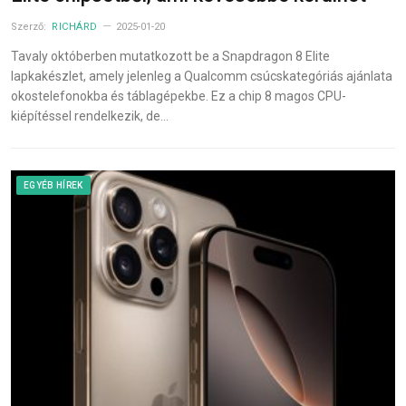
Szerző:
RICHÁRD
2025-01-20
Tavaly októberben mutatkozott be a Snapdragon 8 Elite
lapkakészlet, amely jelenleg a Qualcomm csúcskategóriás ajánlata
okostelefonokba és táblagépekbe. Ez a chip 8 magos CPU-
kiépítéssel rendelkezik, de…
EGYÉB HÍREK