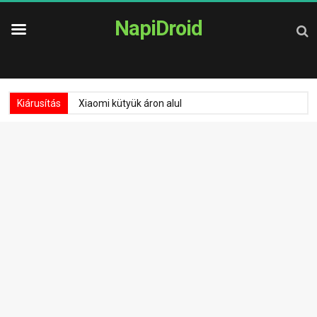
NapiDroid
Kiárusítás
Xiaomi kütyük áron alul