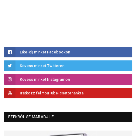
Like-olj minket Facebookon
Kövess minket Twitteren
Kövess minket Instagramon
Iratkozz fel YouTube-csatornánkra
EZEKRŐL SE MARADJ LE