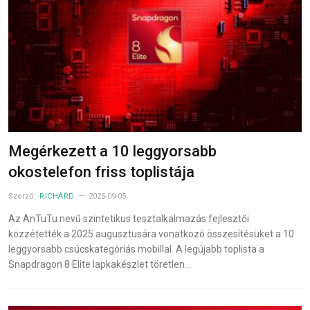
Megérkezett a 10 leggyorsabb
okostelefon friss toplistája
Szerző:
RICHÁRD
2025-09-05
Az AnTuTu nevű szintetikus tesztalkalmazás fejlesztői
közzétették a 2025 augusztusára vonatkozó összesítésüket a 10
leggyorsabb csúcskategóriás mobillal. A legújabb toplista a
Snapdragon 8 Elite lapkakészlet töretlen…