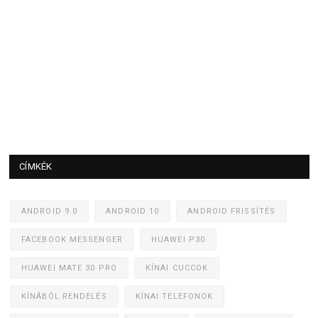
CÍMKÉK
ANDROID 9.0
ANDROID 10
ANDROID FRISSÍTÉS
FACEBOOK MESSENGER
HUAWEI P30
HUAWEI MATE 30 PRO
KÍNAI CUCCOK
KÍNÁBÓL RENDELÉS
KÍNAI TELEFONOK