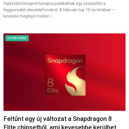
fejlesztői hónapról hónapra publikálnak egy összesítőt a
leggyorsabb okostelefonokról. A februári top 10-es listában –
kevésbé meglepő módon –…
EGYÉB HÍREK
Feltűnt egy új változat a Snapdragon 8
Elite chipsetből, ami kevesebbe kerülhet