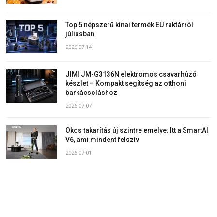
Top 5 népszerű kínai termék EU raktárról
júliusban
2026-07-14
JIMI JM-G3136N elektromos csavarhúzó
készlet – Kompakt segítség az otthoni
barkácsoláshoz
2026-07-07
Okos takarítás új szintre emelve: Itt a SmartAI
V6, ami mindent felszív
2026-07-01