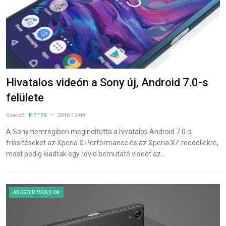
Hivatalos videón a Sony új, Android 7.0-s
felülete
Szerző:
PÉTER
2016-12-09
A Sony nemrégiben megindította a hivatalos Android 7.0-s
frissítéseket az Xperia X Performance és az Xperia XZ modellekre,
most pedig kiadtak egy rövid bemutató videót az…
ANDROID MOBILOK