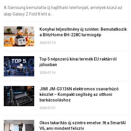
A Samsung bemutatta új hajlítható telefonjait, amelyek közül az
alap Galaxy Z Fold 8 lett a…
Konyhai teljesítmény új szinten: Bemutatkozik
a BlitzHome BH-228C turmixgép
2026-07-19
Top 5 népszerű kínai termék EU raktárról
júliusban
2026-07-14
JIMI JM-G3136N elektromos csavarhúzó
készlet – Kompakt segítség az otthoni
barkácsoláshoz
2026-07-07
Okos takarítás új szintre emelve: Itt a SmartAI
V6, ami mindent felszív