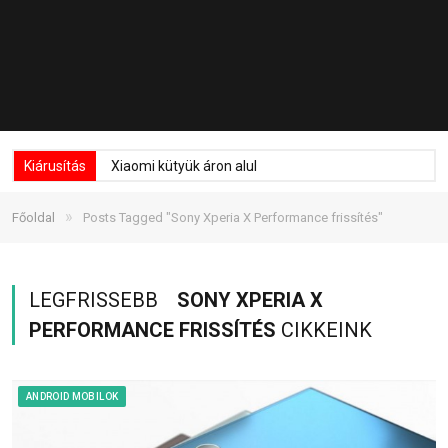
Kiárusítás
Xiaomi kütyük áron alul
»
Főoldal
Posts Tagged "Sony Xperia X Performance frissítés"
LEGFRISSEBB
SONY XPERIA X
PERFORMANCE FRISSÍTÉS
CIKKEINK
ANDROID MOBILOK