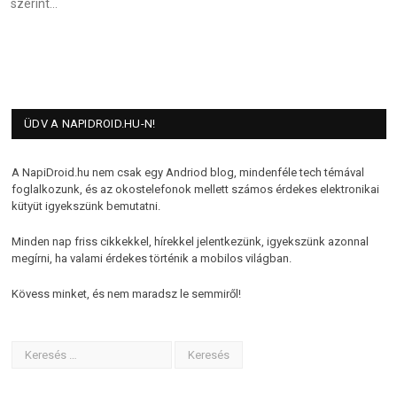
szerint…
ÜDV A NAPIDROID.HU-N!
A NapiDroid.hu nem csak egy Andriod blog, mindenféle tech témával
foglalkozunk, és az okostelefonok mellett számos érdekes elektronikai
kütyüt igyekszünk bemutatni.
Minden nap friss cikkekkel, hírekkel jelentkezünk, igyekszünk azonnal
megírni, ha valami érdekes történik a mobilos világban.
Kövess minket, és nem maradsz le semmiről!