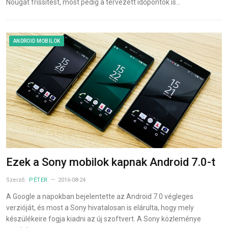
Nougat frissítést, most pedig a tervezett időpontok is…
ANDROID MOBILOK
Ezek a Sony mobilok kapnak Android 7.0-t
Szerző:
PÉTER
2016-08-24
A Google a napokban bejelentette az Android 7.0 végleges
verzióját, és most a Sony hivatalosan is elárulta, hogy mely
készülékeire fogja kiadni az új szoftvert. A Sony közleménye