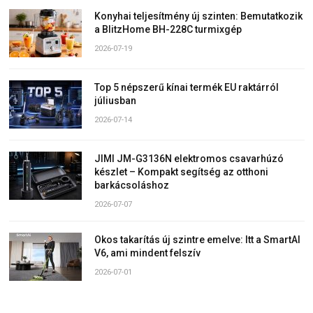
Konyhai teljesítmény új szinten: Bemutatkozik
a BlitzHome BH-228C turmixgép
2026-07-19
Top 5 népszerű kínai termék EU raktárról
júliusban
2026-07-14
JIMI JM-G3136N elektromos csavarhúzó
készlet – Kompakt segítség az otthoni
barkácsoláshoz
2026-07-07
Okos takarítás új szintre emelve: Itt a SmartAI
V6, ami mindent felszív
2026-07-01