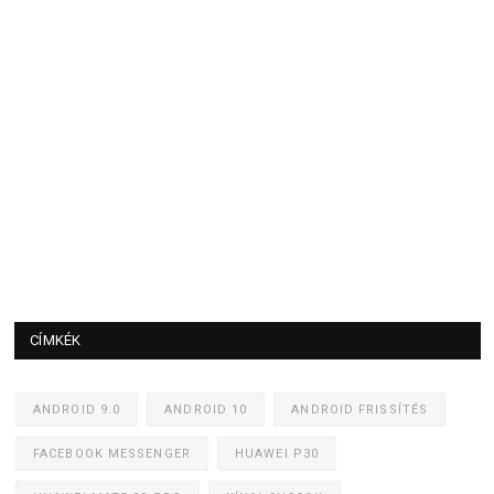
CÍMKÉK
ANDROID 9.0
ANDROID 10
ANDROID FRISSÍTÉS
FACEBOOK MESSENGER
HUAWEI P30