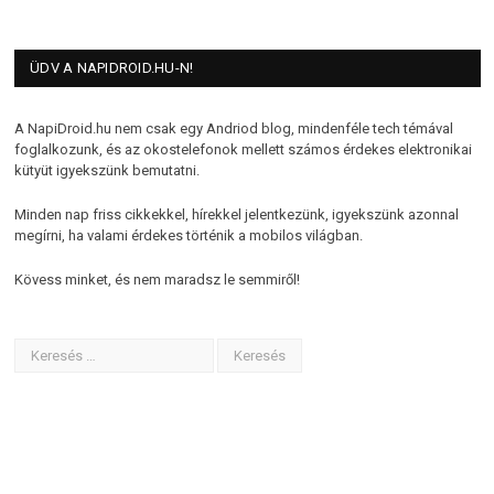
ÜDV A NAPIDROID.HU-N!
A NapiDroid.hu nem csak egy Andriod blog, mindenféle tech témával
foglalkozunk, és az okostelefonok mellett számos érdekes elektronikai
kütyüt igyekszünk bemutatni.
Minden nap friss cikkekkel, hírekkel jelentkezünk, igyekszünk azonnal
megírni, ha valami érdekes történik a mobilos világban.
Kövess minket, és nem maradsz le semmiről!