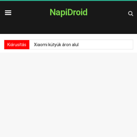
NapiDroid
Kiárusítás
Xiaomi kütyük áron alul