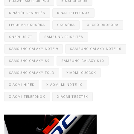
HUAWEI MATE 30 PRO
KÍNAI CUCCOK
KÍNÁBÓL RENDELÉS
KÍNAI TELEFONOK
LEGJOBB OKOSÓRA
OKOSÓRA
OLCSÓ OKOSÓRA
ONEPLUS 7T
SAMSUNG FRISSÍTÉS
SAMSUNG GALAXY NOTE 9
SAMSUNG GALAXY NOTE 10
SAMSUNG GALAXY S9
SAMSUNG GALAXY S10
SAMSUNG GALAXY FOLD
XIAOMI CUCCOK
XIAOMI HÍREK
XIAOMI MI NOTE 10
XIAOMI TELEFONOK
XIAOMI TESZTEK