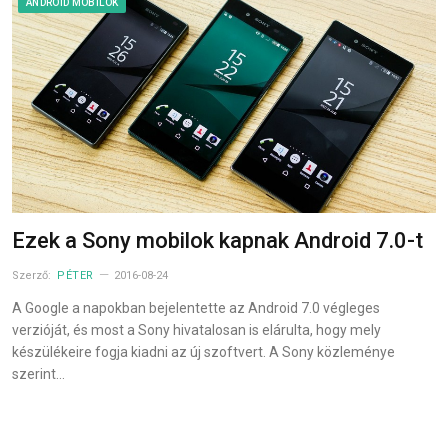
ANDROID MOBILOK
Ezek a Sony mobilok kapnak Android 7.0-t
Szerző:
PÉTER
2016-08-24
A Google a napokban bejelentette az Android 7.0 végleges
verzióját, és most a Sony hivatalosan is elárulta, hogy mely
készülékeire fogja kiadni az új szoftvert. A Sony közleménye
szerint…