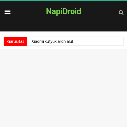
NapiDroid
Kiárusítás
Xiaomi kütyük áron alul