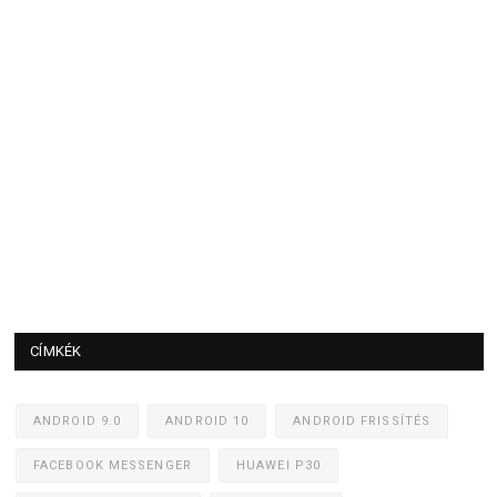
CÍMKÉK
ANDROID 9.0
ANDROID 10
ANDROID FRISSÍTÉS
FACEBOOK MESSENGER
HUAWEI P30