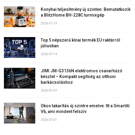
Konyhai teljesítmény új szinten: Bemutatkozik
a BlitzHome BH-228C turmixgép
2026-07-19
Top 5 népszerű kínai termék EU raktárról
júliusban
2026-07-14
JIMI JM-G3136N elektromos csavarhúzó
készlet – Kompakt segítség az otthoni
barkácsoláshoz
2026-07-07
Okos takarítás új szintre emelve: Itt a SmartAI
V6, ami mindent felszív
2026-07-01