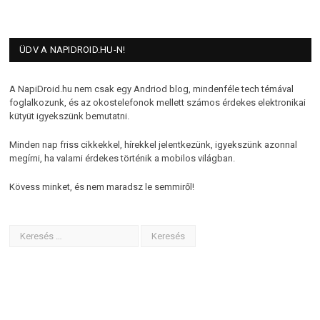
ÜDV A NAPIDROID.HU-N!
A NapiDroid.hu nem csak egy Andriod blog, mindenféle tech témával
foglalkozunk, és az okostelefonok mellett számos érdekes elektronikai
kütyüt igyekszünk bemutatni.
Minden nap friss cikkekkel, hírekkel jelentkezünk, igyekszünk azonnal
megírni, ha valami érdekes történik a mobilos világban.
Kövess minket, és nem maradsz le semmiről!