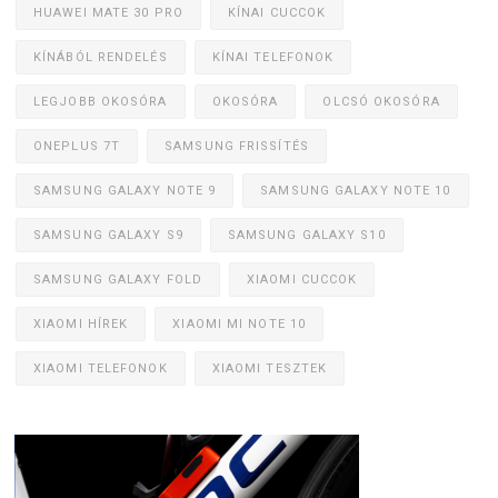
HUAWEI MATE 30 PRO
KÍNAI CUCCOK
KÍNÁBÓL RENDELÉS
KÍNAI TELEFONOK
LEGJOBB OKOSÓRA
OKOSÓRA
OLCSÓ OKOSÓRA
ONEPLUS 7T
SAMSUNG FRISSÍTÉS
SAMSUNG GALAXY NOTE 9
SAMSUNG GALAXY NOTE 10
SAMSUNG GALAXY S9
SAMSUNG GALAXY S10
SAMSUNG GALAXY FOLD
XIAOMI CUCCOK
XIAOMI HÍREK
XIAOMI MI NOTE 10
XIAOMI TELEFONOK
XIAOMI TESZTEK