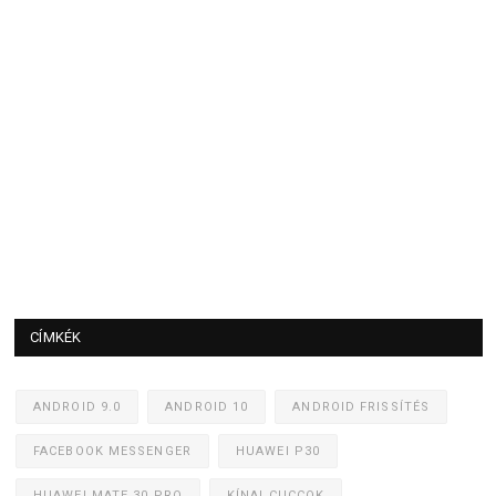
CÍMKÉK
ANDROID 9.0
ANDROID 10
ANDROID FRISSÍTÉS
FACEBOOK MESSENGER
HUAWEI P30
HUAWEI MATE 30 PRO
KÍNAI CUCCOK