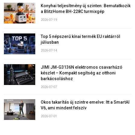
Konyhai teljesítmény új szinten: Bemutatkozik
a BlitzHome BH-228C turmixgép
2026-07-19
Top 5 népszerű kínai termék EU raktárról
júliusban
2026-07-14
JIMI JM-G3136N elektromos csavarhúzó
készlet – Kompakt segítség az otthoni
barkácsoláshoz
2026-07-07
Okos takarítás új szintre emelve: Itt a SmartAI
V6, ami mindent felszív
2026-07-01