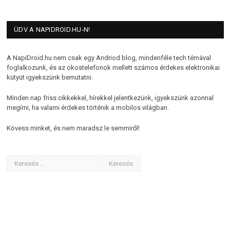
ÜDV A NAPIDROID.HU-N!
A NapiDroid.hu nem csak egy Andriod blog, mindenféle tech témával
foglalkozunk, és az okostelefonok mellett számos érdekes elektronikai
kütyüt igyekszünk bemutatni.
Minden nap friss cikkekkel, hírekkel jelentkezünk, igyekszünk azonnal
megírni, ha valami érdekes történik a mobilos világban.
Kövess minket, és nem maradsz le semmiről!