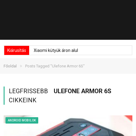
Kiárusítás
Xiaomi kütyük áron alul
»
Főoldal
Posts Tagged "Ulefone Armor 6S"
LEGFRISSEBB
ULEFONE ARMOR 6S
CIKKEINK
ANDROID MOBILOK