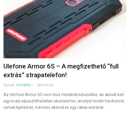
Ulefone Armor 6S – A megfizethető “full
extrás” strapatelefon!
Szerző:
RICHÁRD
2019-10-23
Az Ulefone Armor 6S nem lesz mindenki készüléke, de akinek kell
egy kvázi elpusztíthatatlan okostelefon, amelyet kiváló hardverrel,
remek kijelzővel, méretes aksival és egy rakás extrával…