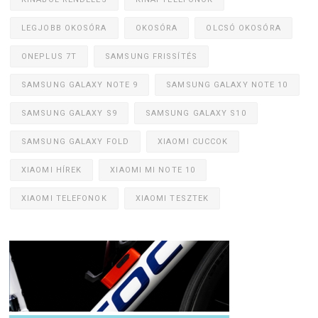
LEGJOBB OKOSÓRA
OKOSÓRA
OLCSÓ OKOSÓRA
ONEPLUS 7T
SAMSUNG FRISSÍTÉS
SAMSUNG GALAXY NOTE 9
SAMSUNG GALAXY NOTE 10
SAMSUNG GALAXY S9
SAMSUNG GALAXY S10
SAMSUNG GALAXY FOLD
XIAOMI CUCCOK
XIAOMI HÍREK
XIAOMI MI NOTE 10
XIAOMI TELEFONOK
XIAOMI TESZTEK