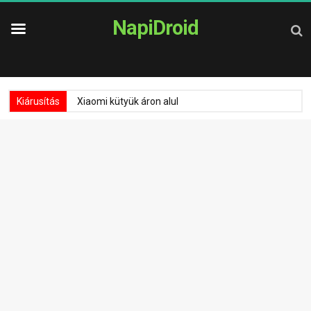
NapiDroid
Kiárusítás
Xiaomi kütyük áron alul