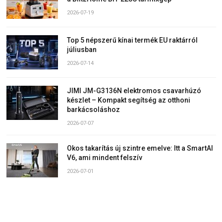
2026-07-19
Top 5 népszerű kínai termék EU raktárról
júliusban
2026-07-14
JIMI JM-G3136N elektromos csavarhúzó
készlet – Kompakt segítség az otthoni
barkácsoláshoz
2026-07-07
Okos takarítás új szintre emelve: Itt a SmartAI
V6, ami mindent felszív
2026-07-01