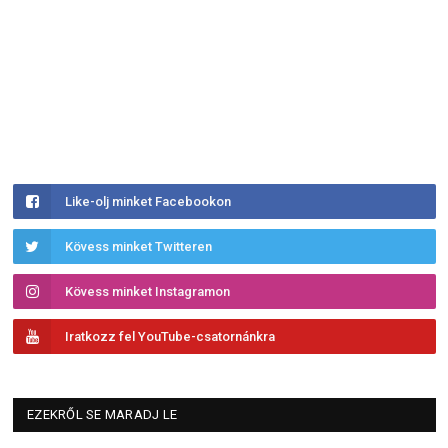
Like-olj minket Facebookon
Kövess minket Twitteren
Kövess minket Instagramon
Iratkozz fel YouTube-csatornánkra
EZEKRŐL SE MARADJ LE