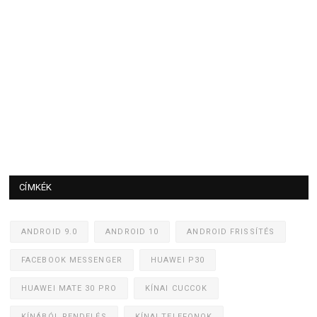
CÍMKÉK
ANDROID 9.0
ANDROID 10
ANDROID FRISSÍTÉS
FACEBOOK MESSENGER
HUAWEI P30
HUAWEI MATE 30 PRO
KÍNAI CUCCOK
KÍNÁBÓL RENDELÉS
KÍNAI TELEFONOK