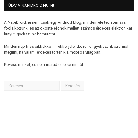
ÜDV A NAPIDROID.HU-N!
A NapiDroid.hu nem csak egy Andriod blog, mindenféle tech témával
foglalkozunk, és az okostelefonok mellett számos érdekes elektronikai
kütyüt igyekszünk bemutatni.
Minden nap friss cikkekkel, hírekkel jelentkezünk, igyekszünk azonnal
megírni, ha valami érdekes történik a mobilos világban.
Kövess minket, és nem maradsz le semmiről!