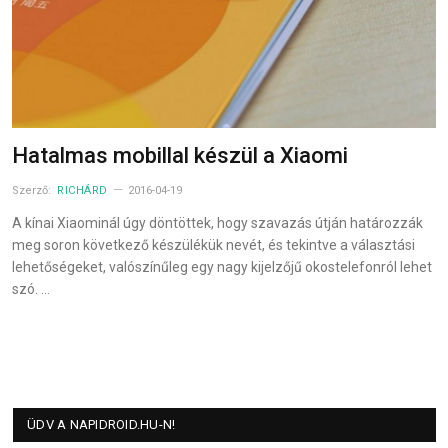
Hatalmas mobillal készül a Xiaomi
Szerző:
RICHÁRD
2016-04-19
A kínai Xiaominál úgy döntöttek, hogy szavazás útján határozzák
meg soron következő készülékük nevét, és tekintve a választási
lehetőségeket, valószínűleg egy nagy kijelzőjű okostelefonról lehet
szó. …
ÜDV A NAPIDROID.HU-N!