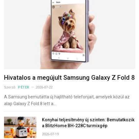
Hivatalos a megújult Samsung Galaxy Z Fold 8
Szerző:
PÉTER
2026-07-22
A Samsung bemutatta új hajlítható telefonjait, amelyek közül az
alap Galaxy Z Fold 8 lett a…
Konyhai teljesítmény új szinten: Bemutatkozik
a BlitzHome BH-228C turmixgép
2026-07-19