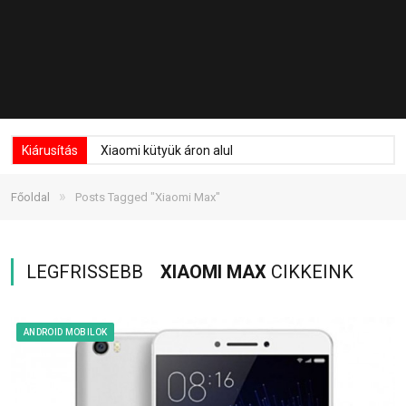
Kiárusítás
Xiaomi kütyük áron alul
»
Főoldal
Posts Tagged "Xiaomi Max"
LEGFRISSEBB
XIAOMI MAX
CIKKEINK
ANDROID MOBILOK