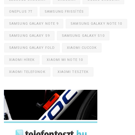
ONEPLUS 7T
SAMSUNG FRISSÍTÉS
SAMSUNG GALAXY NOTE 9
SAMSUNG GALAXY NOTE 10
SAMSUNG GALAXY S9
SAMSUNG GALAXY S10
SAMSUNG GALAXY FOLD
XIAOMI CUCCOK
XIAOMI HÍREK
XIAOMI MI NOTE 10
XIAOMI TELEFONOK
XIAOMI TESZTEK