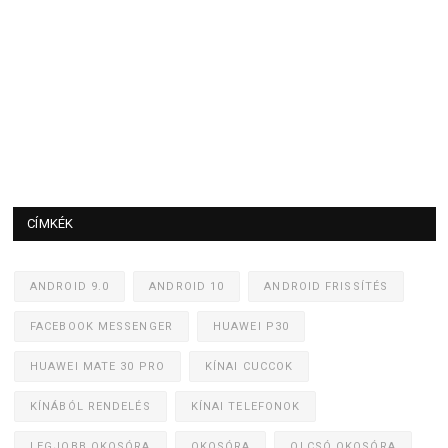
CÍMKÉK
ANDROID 9.0
ANDROID 10
ANDROID FRISSÍTÉS
FACEBOOK MESSENGER
HUAWEI P30
HUAWEI MATE 30 PRO
KÍNAI CUCCOK
KÍNÁBÓL RENDELÉS
KÍNAI TELEFONOK
LEGJOBB OKOSÓRA
OKOSÓRA
OLCSÓ OKOSÓRA