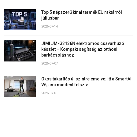
Top 5 népszerű kínai termék EU raktárról
júliusban
2026-07-14
JIMI JM-G3136N elektromos csavarhúzó
készlet – Kompakt segítség az otthoni
barkácsoláshoz
2026-07-07
Okos takarítás új szintre emelve: Itt a SmartAI
V6, ami mindent felszív
2026-07-01