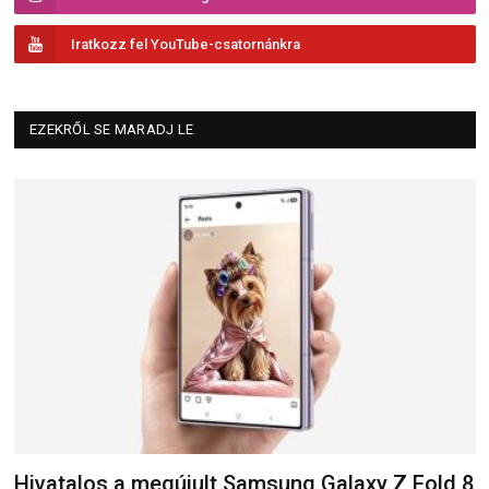
Iratkozz fel YouTube-csatornánkra
EZEKRŐL SE MARADJ LE
Hivatalos a megújult Samsung Galaxy Z Fold 8