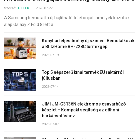
Szerző:
PÉTER
2026-07-22
A Samsung bemutatta új hajlítható telefonjait, amelyek közül az
alap Galaxy Z Fold 8 lett a…
Konyhai teljesítmény új szinten: Bemutatkozik
a BlitzHome BH-228C turmixgép
2026-07-19
Top 5 népszerű kínai termék EU raktárról
júliusban
2026-07-14
JIMI JM-G3136N elektromos csavarhúzó
készlet – Kompakt segítség az otthoni
barkácsoláshoz
2026-07-07