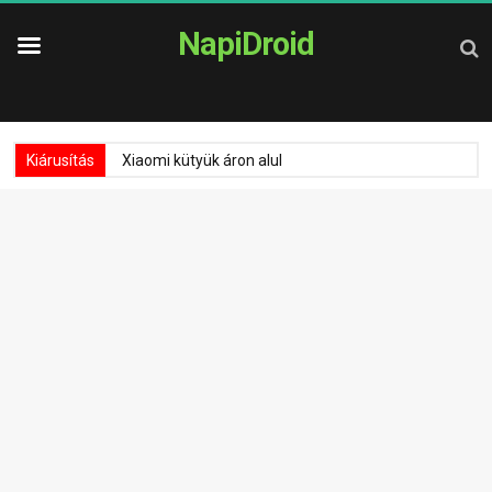
NapiDroid
Kiárusítás
Xiaomi kütyük áron alul