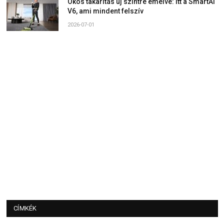
Okos takarítás új szintre emelve: Itt a SmartAI
V6, ami mindent felszív
2026-07-01
CÍMKÉK