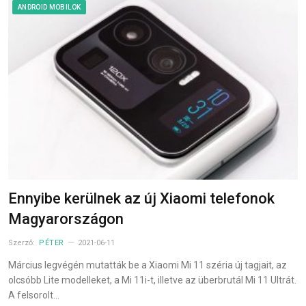
ANDROID MOBILOK
Ennyibe kerülnek az új Xiaomi telefonok
Magyarországon
Szerző:
PÉTER
2021-06-11
Március legvégén mutatták be a Xiaomi Mi 11 széria új tagjait, az
olcsóbb Lite modelleket, a Mi 11i-t, illetve az überbrutál Mi 11 Ultrát.
A felsorolt…