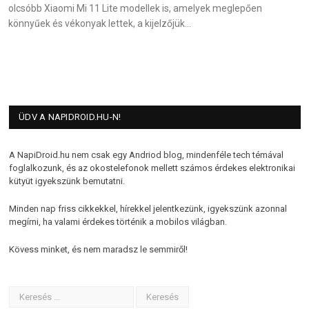
olcsóbb Xiaomi Mi 11 Lite modellek is, amelyek meglepően
könnyűek és vékonyak lettek, a kijelzőjük…
ÜDV A NAPIDROID.HU-N!
A NapiDroid.hu nem csak egy Andriod blog, mindenféle tech témával
foglalkozunk, és az okostelefonok mellett számos érdekes elektronikai
kütyüt igyekszünk bemutatni.
Minden nap friss cikkekkel, hírekkel jelentkezünk, igyekszünk azonnal
megírni, ha valami érdekes történik a mobilos világban.
Kövess minket, és nem maradsz le semmiről!