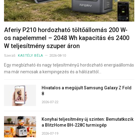
Aferiy P210 hordozható töltőállomás 200 W-
os napelemmel – 2048 Wh kapacitás és 2400
W teljesítmény szuper áron
Szerző:
KASTÉLY BÉLA
2026-08-10
Egy megbízható és nagy teljesítményű hordozható energiaállomás
ma már nemcsak a kempingezés és a hálózattól…
Hivatalos a megújult Samsung Galaxy Z Fold
8
2026-07-22
Konyhai teljesítmény új szinten: Bemutatkozik
a BlitzHome BH-228C turmixgép
2026-07-19