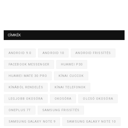
CÍMKÉK
ANDROID 9.0
ANDROID 10
ANDROID FRISSÍTÉS
FACEBOOK MESSENGER
HUAWEI P30
HUAWEI MATE 30 PRO
KÍNAI CUCCOK
KÍNÁBÓL RENDELÉS
KÍNAI TELEFONOK
LEGJOBB OKOSÓRA
OKOSÓRA
OLCSÓ OKOSÓRA
ONEPLUS 7T
SAMSUNG FRISSÍTÉS
SAMSUNG GALAXY NOTE 9
SAMSUNG GALAXY NOTE 10