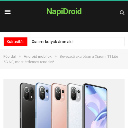
NapiDroid
Kiárusítás
Xiaomi kütyük áron alul
»
»
Főoldal
Android mobilok
Bevezető akcióban a Xiaomi 11 Lite
5G NE, most érdemes rendelni!