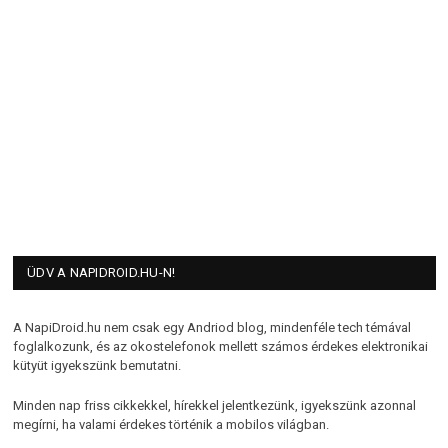
ÜDV A NAPIDROID.HU-N!
A NapiDroid.hu nem csak egy Andriod blog, mindenféle tech témával
foglalkozunk, és az okostelefonok mellett számos érdekes elektronikai
kütyüt igyekszünk bemutatni.
Minden nap friss cikkekkel, hírekkel jelentkezünk, igyekszünk azonnal
megírni, ha valami érdekes történik a mobilos világban.