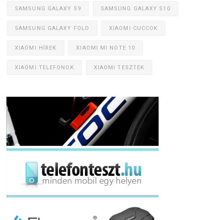
SAMSUNG GALAXY S9
SAMSUNG GALAXY S10
SAMSUNG GALAXY FOLD
XIAOMI CUCCOK
XIAOMI HÍREK
XIAOMI MI NOTE 10
XIAOMI TELEFONOK
XIAOMI TESZTEK