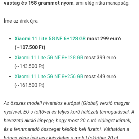
vastag és 158 grammot nyom
, ami elég ritka manapság.
Íme az árak újra:
Xiaomi 11 Lite 5G NE 6+128 GB
most 299 euró
(~107.500 Ft)
Xiaomi 11 Lite 5G NE 8+128 GB
most 399 euró
(~143.500 Ft)
Xiaomi 11 Lite 5G NE 8+256 GB
most 449 euró
(~161.500 Ft)
Az összes modell hivatalos európai (Global) verzió magyar
nyelvvel, EU-s töltővel és teljes körű hálózati támogatással. A
bevezető akció lényege, hogy most 20 euró előleget kérnek,
és a fennmaradó összeget később kell fizetni. Várhatóan a
hónap vége felé lesz készleten a mobil (október 20-at