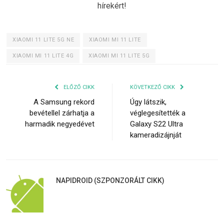
hírekért!
XIAOMI 11 LITE 5G NE
XIAOMI MI 11 LITE
XIAOMI MI 11 LITE 4G
XIAOMI MI 11 LITE 5G
ELŐZŐ CIKK
KÖVETKEZŐ CIKK
A Samsung rekord
Úgy látszik,
bevétellel zárhatja a
véglegesítették a
harmadik negyedévet
Galaxy S22 Ultra
kameradizájnját
NAPIDROID (SZPONZORÁLT CIKK)