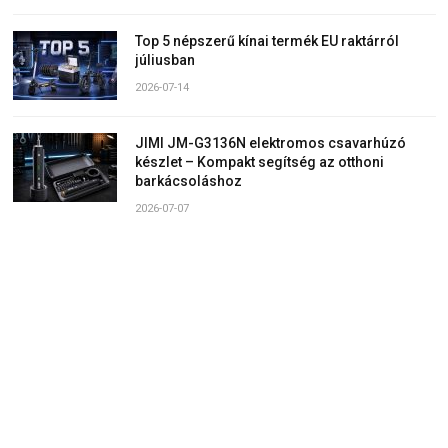
Top 5 népszerű kínai termék EU raktárról
júliusban
2026-07-14
JIMI JM-G3136N elektromos csavarhúzó
készlet – Kompakt segítség az otthoni
barkácsoláshoz
2026-07-07