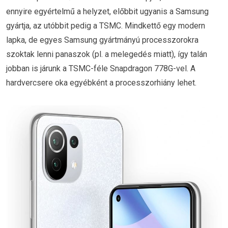
ennyire egyértelmű a helyzet, előbbit ugyanis a Samsung
gyártja, az utóbbit pedig a TSMC. Mindkettő egy modern
lapka, de egyes Samsung gyártmányú processzorokra
szoktak lenni panaszok (pl. a melegedés miatt), így talán
jobban is járunk a TSMC-féle Snapdragon 778G-vel. A
hardvercsere oka egyébként a processzorhiány lehet.