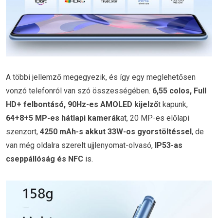
A többi jellemző megegyezik, és így egy meglehetősen
vonzó telefonról van szó összességében.
6,55 colos, Full
HD+ felbontásó, 90Hz-es AMOLED kijelző
t kapunk,
64+8+5 MP-es hátlapi kamerák
at, 20 MP-es előlapi
szenzort,
4250 mAh-s akkut 33W-os gyorstöltéssel
, de
van még oldalra szerelt ujjlenyomat-olvasó,
IP53-as
cseppállóság és NFC
is.