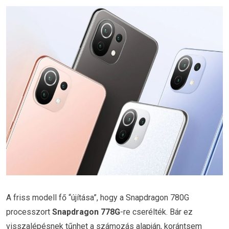
A friss modell fő “újítása”, hogy a Snapdragon 780G
processzort
Snapdragon 778G
-re cserélték. Bár ez
visszalépésnek tűnhet a számozás alapján, korántsem