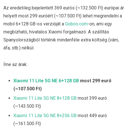
Az eredetileg bejelentett 369 eurós (~132.500 Ft) európai ár
helyett most 299 euróért (~107.500 Ft) lehet megrendelni a
mobil 6+128 GB-os verzióját a
Goboo.com
-on, ami egy
megbízható, hivatalos Xiaomi forgalmazó. A szállítás
Spanyolországból történik mindenféle extra költség (vám,
áfa, stb.) nélkül.
Íme az árak:
Xiaomi 11 Lite 5G NE 6+128 GB
most 299 euró
(~107.500 Ft)
Xiaomi 11 Lite 5G NE 8+128 GB
most 399 euró
(~143.500 Ft)
Xiaomi 11 Lite 5G NE 8+256 GB
most 449 euró
(~161.500 Ft)