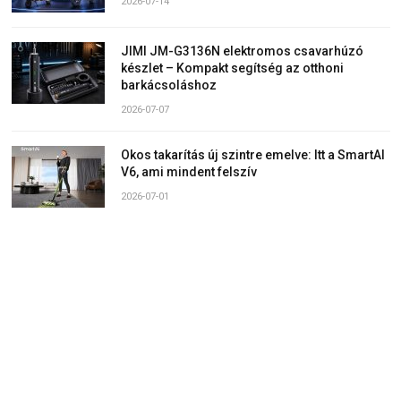
2026-07-14
JIMI JM-G3136N elektromos csavarhúzó
készlet – Kompakt segítség az otthoni
barkácsoláshoz
2026-07-07
Okos takarítás új szintre emelve: Itt a SmartAI
V6, ami mindent felszív
2026-07-01