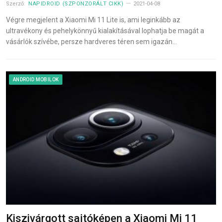
Szerző:
NAPIDROID (SZPONZORÁLT CIKK)
2021-04-08
Végre megjelent a Xiaomi Mi 11 Lite is, ami leginkább az
ultravékony és pehelykönnyű kialakításával lophatja be magát a
vásárlók szívébe, persze hardveres téren sem igazán…
ANDROID MOBILOK
Kiszivárgott sajtóképen a Xiaomi Mi 11