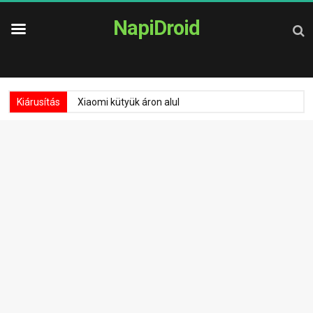
NapiDroid
Kiárusítás
Xiaomi kütyük áron alul