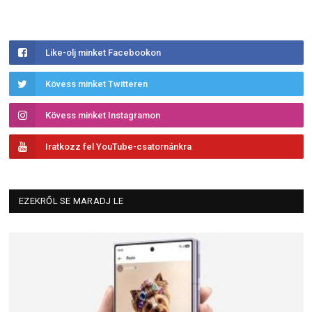
Like-olj minket Facebookon
Kövess minket Twitteren
Kövess minket Instagramon
Iratkozz fel YouTube-csatornánkra
EZEKRŐL SE MARADJ LE