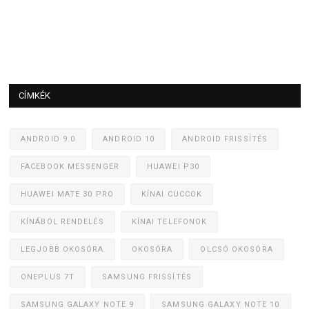
CÍMKÉK
ANDROID 9.0
ANDROID 10
ANDROID FRISSÍTÉS
FACEBOOK MESSENGER
HUAWEI P30
HUAWEI MATE 30 PRO
KÍNAI CUCCOK
KÍNÁBÓL RENDELÉS
KÍNAI TELEFONOK
LEGJOBB OKOSÓRA
OKOSÓRA
OLCSÓ OKOSÓRA
ONEPLUS 7T
SAMSUNG FRISSÍTÉS
SAMSUNG GALAXY NOTE 9
SAMSUNG GALAXY NOTE 10