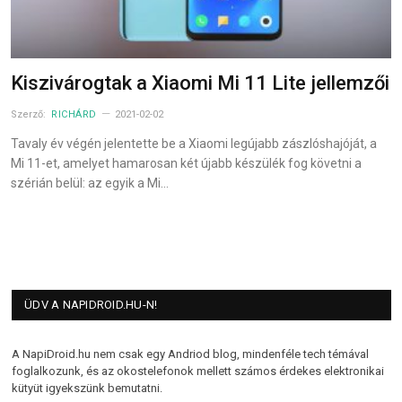
Kiszivárogtak a Xiaomi Mi 11 Lite jellemzői
Szerző:
RICHÁRD
2021-02-02
Tavaly év végén jelentette be a Xiaomi legújabb zászlóshajóját, a
Mi 11-et, amelyet hamarosan két újabb készülék fog követni a
szérián belül: az egyik a Mi…
ÜDV A NAPIDROID.HU-N!
A NapiDroid.hu nem csak egy Andriod blog, mindenféle tech témával
foglalkozunk, és az okostelefonok mellett számos érdekes elektronikai
kütyüt igyekszünk bemutatni.