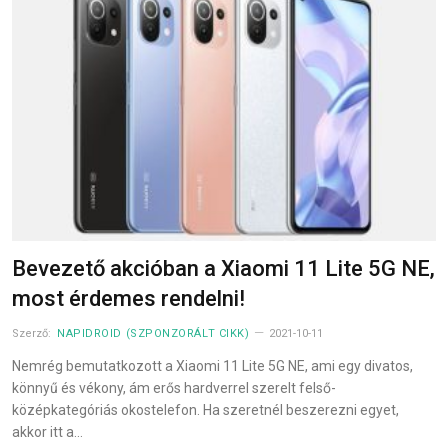
Bevezető akcióban a Xiaomi 11 Lite 5G NE,
most érdemes rendelni!
Szerző:
NAPIDROID (SZPONZORÁLT CIKK)
2021-10-11
Nemrég bemutatkozott a Xiaomi 11 Lite 5G NE, ami egy divatos,
könnyű és vékony, ám erős hardverrel szerelt felső-
középkategóriás okostelefon. Ha szeretnél beszerezni egyet,
akkor itt a…