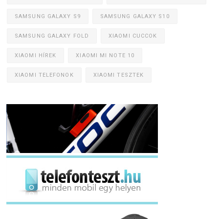
SAMSUNG GALAXY S9
SAMSUNG GALAXY S10
SAMSUNG GALAXY FOLD
XIAOMI CUCCOK
XIAOMI HÍREK
XIAOMI MI NOTE 10
XIAOMI TELEFONOK
XIAOMI TESZTEK