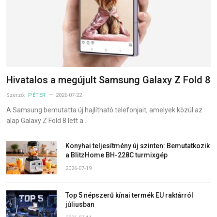
Hivatalos a megújult Samsung Galaxy Z Fold 8
Szerző:
PÉTER
2026-07-22
A Samsung bemutatta új hajlítható telefonjait, amelyek közül az
alap Galaxy Z Fold 8 lett a…
Konyhai teljesítmény új szinten: Bemutatkozik
a BlitzHome BH-228C turmixgép
2026-07-19
Top 5 népszerű kínai termék EU raktárról
júliusban