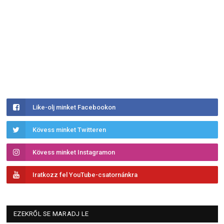
Like-olj minket Facebookon
Kövess minket Twitteren
Kövess minket Instagramon
Iratkozz fel YouTube-csatornánkra
EZEKRŐL SE MARADJ LE