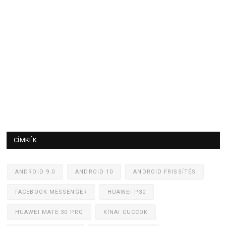
CÍMKÉK
ANDROID 9.0
ANDROID 10
ANDROID FRISSÍTÉS
FACEBOOK MESSENGER
HUAWEI P30
HUAWEI MATE 30 PRO
KÍNAI CUCCOK