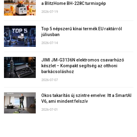
a BlitzHome BH-228C turmixgép
2026-07-19
Top 5 népszerű kínai termék EU raktárról
júliusban
2026-07-14
JIMI JM-G3136N elektromos csavarhúzó
készlet – Kompakt segítség az otthoni
barkácsoláshoz
2026-07-07
Okos takarítás új szintre emelve: Itt a SmartAI
V6, ami mindent felszív
2026-07-01