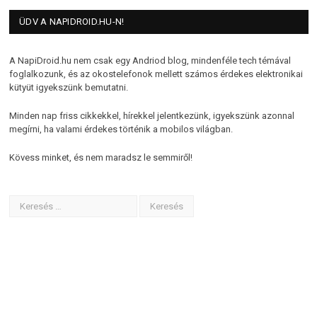
ÜDV A NAPIDROID.HU-N!
A NapiDroid.hu nem csak egy Andriod blog, mindenféle tech témával
foglalkozunk, és az okostelefonok mellett számos érdekes elektronikai
kütyüt igyekszünk bemutatni.
Minden nap friss cikkekkel, hírekkel jelentkezünk, igyekszünk azonnal
megírni, ha valami érdekes történik a mobilos világban.
Kövess minket, és nem maradsz le semmiről!