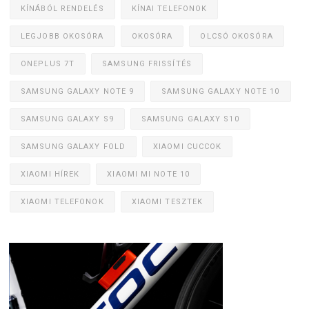
KÍNÁBÓL RENDELÉS
KÍNAI TELEFONOK
LEGJOBB OKOSÓRA
OKOSÓRA
OLCSÓ OKOSÓRA
ONEPLUS 7T
SAMSUNG FRISSÍTÉS
SAMSUNG GALAXY NOTE 9
SAMSUNG GALAXY NOTE 10
SAMSUNG GALAXY S9
SAMSUNG GALAXY S10
SAMSUNG GALAXY FOLD
XIAOMI CUCCOK
XIAOMI HÍREK
XIAOMI MI NOTE 10
XIAOMI TELEFONOK
XIAOMI TESZTEK