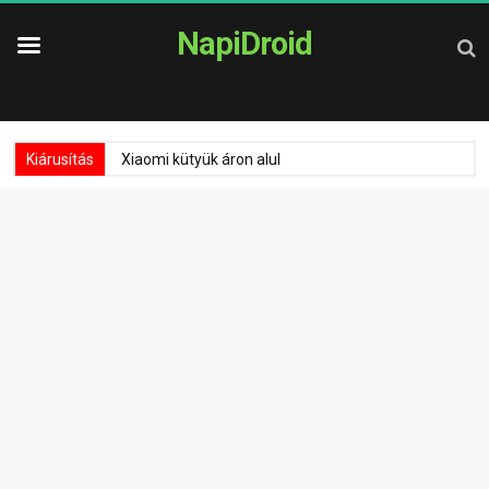
NapiDroid
Kiárusítás
Xiaomi kütyük áron alul