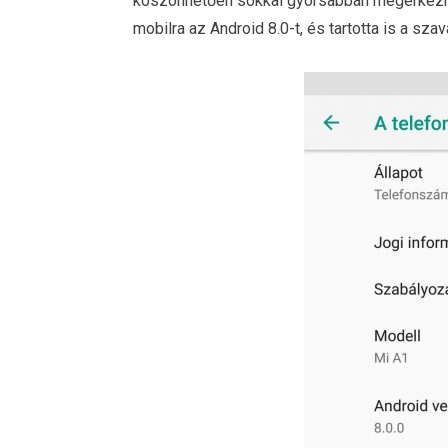
köszönhetően sokkal gyorsabban megérkeznek
mobilra az Android 8.0-t, és tartotta is a sza