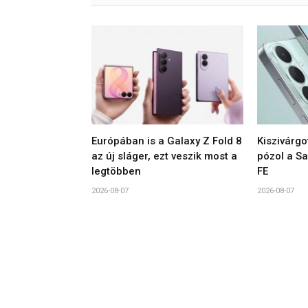
Európában is a Galaxy Z Fold 8
Kiszivárgo
az új sláger, ezt veszik most a
pózol a S
legtöbben
FE
2026-08-07
2026-08-07