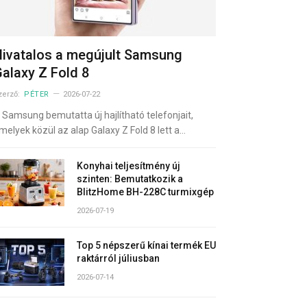
ivatalos a megújult Samsung
alaxy Z Fold 8
zerző:
PÉTER
2026-07-22
 Samsung bemutatta új hajlítható telefonjait,
melyek közül az alap Galaxy Z Fold 8 lett a…
Konyhai teljesítmény új
szinten: Bemutatkozik a
BlitzHome BH-228C turmixgép
2026-07-19
Top 5 népszerű kínai termék EU
raktárról júliusban
2026-07-14