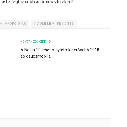
hu
-t a legfrissebb androidos hírekért!
 A1 ANDROID 8.0
XIAOMI MI A1 FRISSÍTÉS
K
KÖVETKEZŐ CIKK
8
A Nokia 10 lehet a gyártó legerősebb 2018-
a
as csúcsmobilja