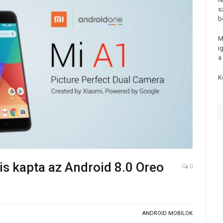
s
b
M
i
a
K
s kapta az Android 8.0 Oreo
0
ANDROID MOBILOK