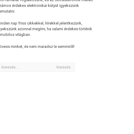
zámos érdekes elektronikai kütyüt igyekszünk
emutatni.
inden nap friss cikkekkel, hírekkel jelentkezünk,
gyekszünk azonnal megírni, ha valami érdekes történik
 mobilos világban.
övess minket, és nem maradsz le semmiről!