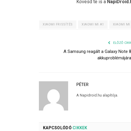
Kövesd te is a
NapiDroid.
XIAOMI FRISSÍTÉS
XIAOMI MI A1
XIAOMI MI
ELŐZŐ CIK
A Samsung reagált a Galaxy Note 
akkuproblémájár
PÉTER
A Napidroid.hu alapítója.
KAPCSOLÓDÓ
CIKKEK