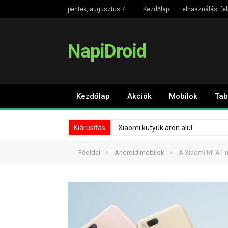
péntek, augusztus 7
Kezdőlap
Felhasználási fel
NapiDroid
Kezdőlap
Akciók
Mobilok
Tab
Kiárusítás
Xiaomi kütyük áron alul
»
»
Főoldal
Android mobilok
A Xiaomi Mi A1 m