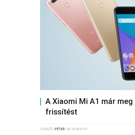
A Xiaomi Mi A1 már meg i
frissítést
SZERZŐ:
PÉTER
ON
2018-01-01