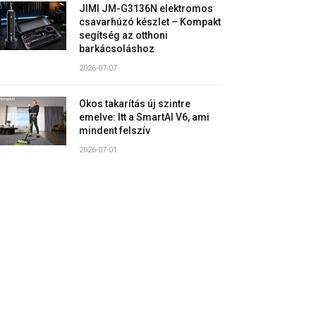
JIMI JM-G3136N elektromos
csavarhúzó készlet – Kompakt
segítség az otthoni
barkácsoláshoz
2026-07-07
Okos takarítás új szintre
emelve: Itt a SmartAI V6, ami
mindent felszív
2026-07-01