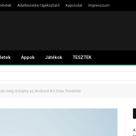
tételek
Adatkezelési tájékoztató
Kapcsolat
Impresszum
letek
Appok
Játékok
TESZTEK
ár meg is kapta az Android 8.0 Oreo frissítést
A
t