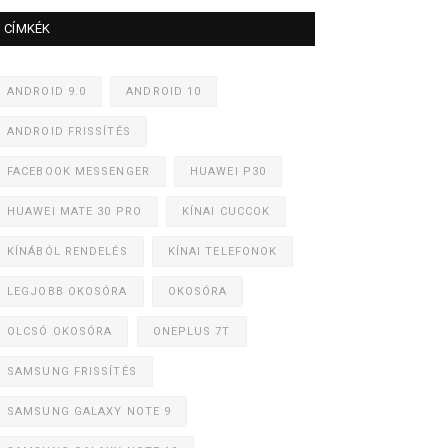
CÍMKÉK
ANDROID 9.0
ANDROID 10
ANDROID FRISSÍTÉS
FACEBOOK MESSENGER
HUAWEI P30
HUAWEI MATE 30 PRO
KÍNAI CUCCOK
KÍNÁBÓL RENDELÉS
KÍNAI TELEFONOK
LEGJOBB OKOSÓRA
OKOSÓRA
OLCSÓ OKOSÓRA
ONEPLUS 7T
SAMSUNG FRISSÍTÉS
SAMSUNG GALAXY NOTE 9