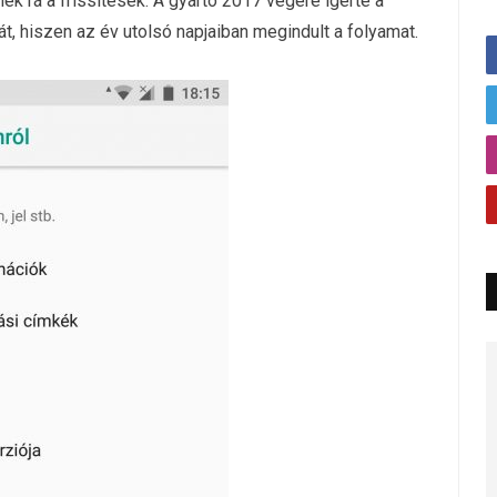
 rá a frissítések. A gyártó 2017 végére ígérte a
vát, hiszen az év utolsó napjaiban megindult a folyamat.