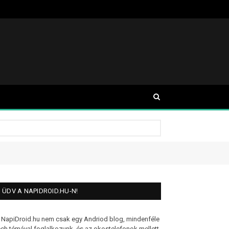
ÜDV A NAPIDROID.HU-N!
 NapiDroid.hu nem csak egy Andriod blog, mindenféle
ech témával foglalkozunk, és az okostelefonok mellett