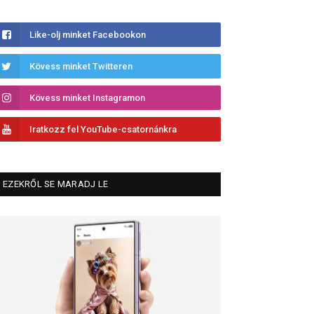
Like-olj minket Facebookon
Kövess minket Twitteren
Kövess minket Instagramon
Iratkozz fel YouTube-csatornánkra
EZEKRŐL SE MARADJ LE