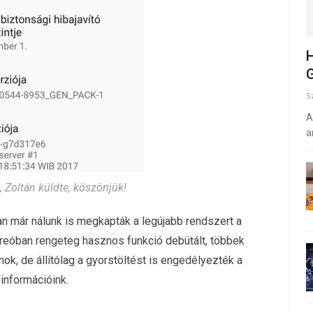
H
G
S
A
a
 Zoltán küldte, köszönjük!
n már nálunk is megkapták a legújabb rendszert a
Oreóban rengeteg hasznos funkció debütált, többek
ok, de állítólag a gyorstöltést is engedélyezték a
információink.