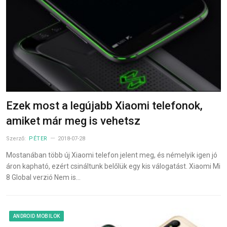
Ezek most a legújabb Xiaomi telefonok,
amiket már meg is vehetsz
Szerző:
PÉTER
2018-07-28
Mostanában több új Xiaomi telefon jelent meg, és némelyik igen jó
áron kapható, ezért csináltunk belőlük egy kis válogatást. Xiaomi Mi
8 Global verzió Nem is…
ANDROID MOBILOK