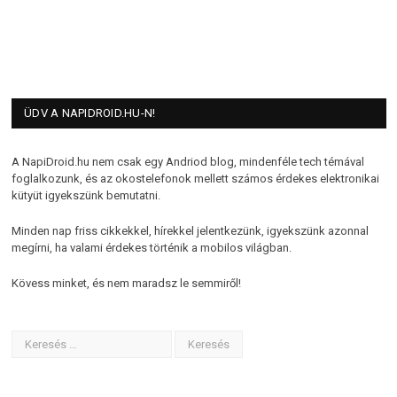
ÜDV A NAPIDROID.HU-N!
A NapiDroid.hu nem csak egy Andriod blog, mindenféle tech témával
foglalkozunk, és az okostelefonok mellett számos érdekes elektronikai
kütyüt igyekszünk bemutatni.
Minden nap friss cikkekkel, hírekkel jelentkezünk, igyekszünk azonnal
megírni, ha valami érdekes történik a mobilos világban.
Kövess minket, és nem maradsz le semmiről!