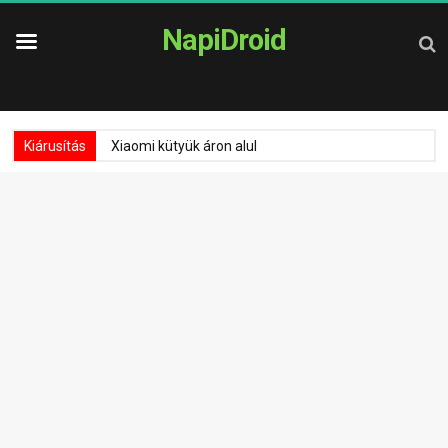
NapiDroid
Kiárusítás
Xiaomi kütyük áron alul