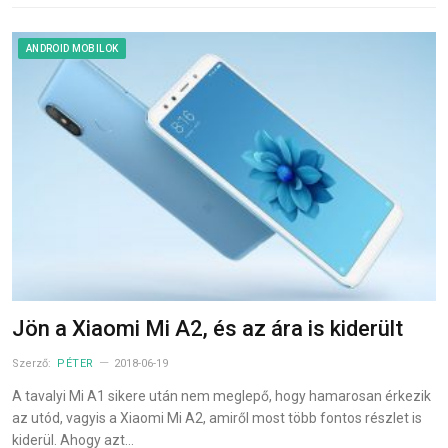
ANDROID MOBILOK
Jön a Xiaomi Mi A2, és az ára is kiderült
Szerző:
PÉTER
2018-06-19
A tavalyi Mi A1 sikere után nem meglepő, hogy hamarosan érkezik
az utód, vagyis a Xiaomi Mi A2, amiről most több fontos részlet is
kiderül. Ahogy azt…