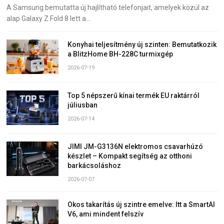
A Samsung bemutatta új hajlítható telefonjait, amelyek közül az
alap Galaxy Z Fold 8 lett a…
Konyhai teljesítmény új szinten: Bemutatkozik
a BlitzHome BH-228C turmixgép
2026-07-19
Top 5 népszerű kínai termék EU raktárról
júliusban
2026-07-14
JIMI JM-G3136N elektromos csavarhúzó
készlet – Kompakt segítség az otthoni
barkácsoláshoz
2026-07-07
Okos takarítás új szintre emelve: Itt a SmartAI
V6, ami mindent felszív