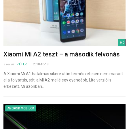
9.0
Xiaomi Mi A2 teszt – a második felvonás
Szerző:
PÉTER
2018-10-18
A Xiaomi Mi A1 hatalmas sikere után természetesen nem maradt
el a folytatás, sőt, a Mi A2 mellé egy gyengébb, Lite verzió is
érkezett. Mi azonban…
ANDROID MOBILOK