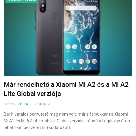
Már rendelhető a Xiaomi Mi A2 és a Mi A2
Lite Global verziója
Szerző:
PÉTER
2018-07-23
Bár hivatalos bemutató még nem volt, máris felbukkant a Xiaomi
Mi A2 és Mi A2 Lite mobilok Global verziója, ráadásul egész jó áron
lehet őket beszerezni. (Korlátozott…