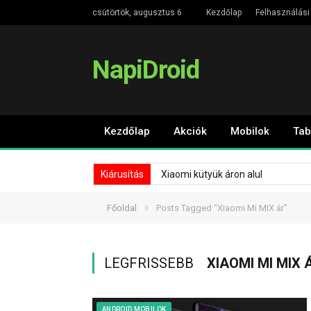
csütörtök, augusztus 6
Kezdőlap
Felhasználási 
NapiDroid
Kezdőlap
Akciók
Mobilok
Tab
Kiárusítás
Xiaomi kütyük áron alul
»
Főoldal
Posts Tagged "Xiaomi Mi MIX ár"
LEGFRISSEBB
XIAOMI MI MIX 
ANDROID MOBILOK