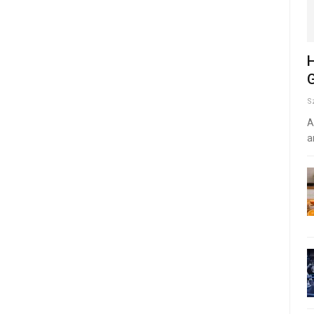
H
G
S
A
a