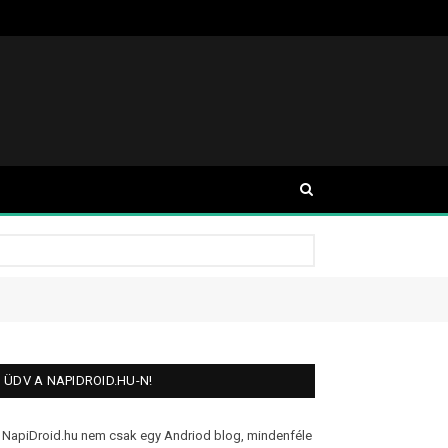
ÜDV A NAPIDROID.HU-N!
 NapiDroid.hu nem csak egy Andriod blog, mindenféle