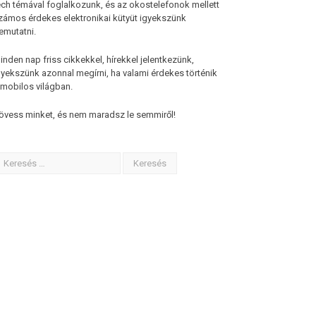
ech témával foglalkozunk, és az okostelefonok mellett
zámos érdekes elektronikai kütyüt igyekszünk
emutatni.
inden nap friss cikkekkel, hírekkel jelentkezünk,
gyekszünk azonnal megírni, ha valami érdekes történik
 mobilos világban.
övess minket, és nem maradsz le semmiről!