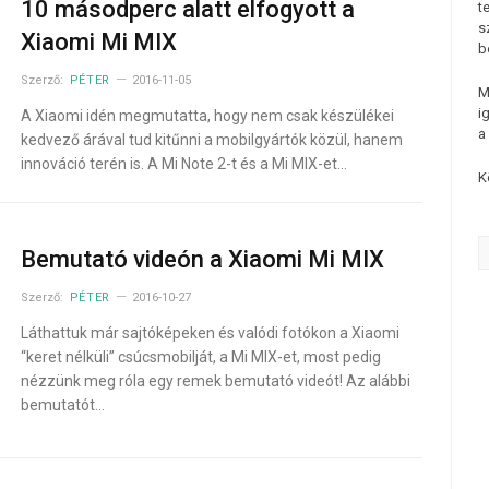
10 másodperc alatt elfogyott a
t
s
Xiaomi Mi MIX
b
Szerző:
PÉTER
2016-11-05
M
i
A Xiaomi idén megmutatta, hogy nem csak készülékei
a
kedvező árával tud kitűnni a mobilgyártók közül, hanem
innováció terén is. A Mi Note 2-t és a Mi MIX-et…
K
Bemutató videón a Xiaomi Mi MIX
Szerző:
PÉTER
2016-10-27
Láthattuk már sajtóképeken és valódi fotókon a Xiaomi
“keret nélküli” csúcsmobilját, a Mi MIX-et, most pedig
nézzünk meg róla egy remek bemutató videót! Az alábbi
bemutatót…