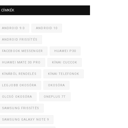
CÍMKÉK
ANDROID 9.0
ANDROID 10
ANDROID FRISSÍTÉS
FACEBOOK MESSENGER
HUAWEI P30
HUAWEI MATE 30 PRO
KÍNAI CUCCOK
KÍNÁBÓL RENDELÉS
KÍNAI TELEFONOK
LEGJOBB OKOSÓRA
OKOSÓRA
OLCSÓ OKOSÓRA
ONEPLUS 7T
SAMSUNG FRISSÍTÉS
SAMSUNG GALAXY NOTE 9