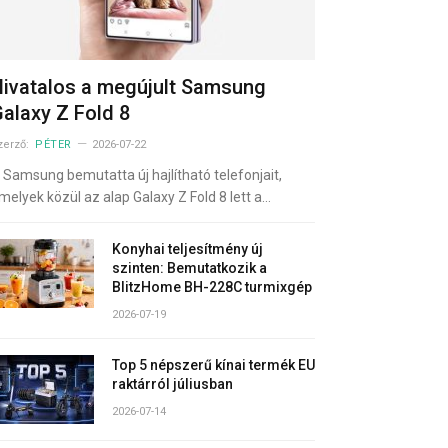
ivatalos a megújult Samsung
alaxy Z Fold 8
zerző:
PÉTER
2026-07-22
 Samsung bemutatta új hajlítható telefonjait,
melyek közül az alap Galaxy Z Fold 8 lett a…
Konyhai teljesítmény új
szinten: Bemutatkozik a
BlitzHome BH-228C turmixgép
2026-07-19
Top 5 népszerű kínai termék EU
raktárról júliusban
2026-07-14