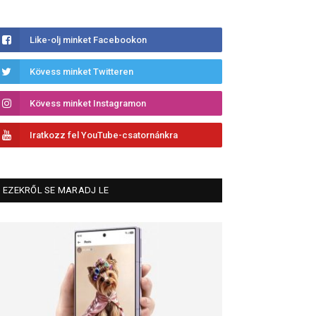
Like-olj minket Facebookon
Kövess minket Twitteren
Kövess minket Instagramon
Iratkozz fel YouTube-csatornánkra
EZEKRŐL SE MARADJ LE