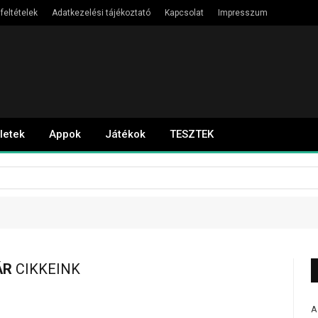
feltételek
Adatkezelési tájékoztató
Kapcsolat
Impresszum
letek
Appok
Játékok
TESZTEK
ÁR
CIKKEINK
A