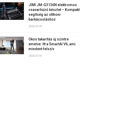
JIMI JM-G3136N elektromos
csavarhúzó készlet – Kompakt
segítség az otthoni
barkácsoláshoz
2026-07-07
Okos takarítás új szintre
emelve: Itt a SmartAI V6, ami
mindent felszív
2026-07-01