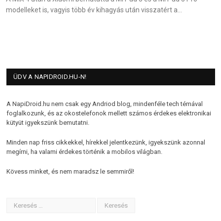
modelleket is, vagyis több év kihagyás után visszatért a…
ÜDV A NAPIDROID.HU-N!
A NapiDroid.hu nem csak egy Andriod blog, mindenféle tech témával
foglalkozunk, és az okostelefonok mellett számos érdekes elektronikai
kütyüt igyekszünk bemutatni.
Minden nap friss cikkekkel, hírekkel jelentkezünk, igyekszünk azonnal
megírni, ha valami érdekes történik a mobilos világban.
Kövess minket, és nem maradsz le semmiről!