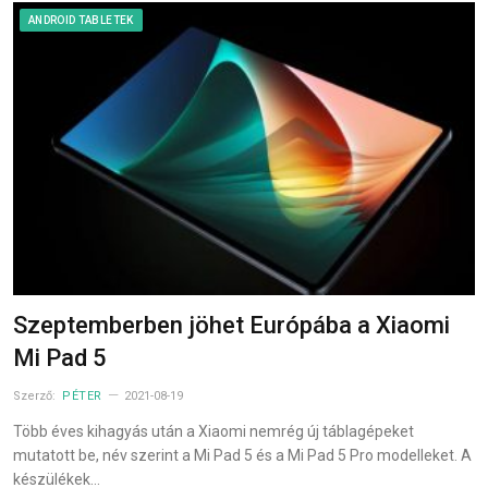
ANDROID TABLETEK
Szeptemberben jöhet Európába a Xiaomi
Mi Pad 5
Szerző:
PÉTER
2021-08-19
Több éves kihagyás után a Xiaomi nemrég új táblagépeket
mutatott be, név szerint a Mi Pad 5 és a Mi Pad 5 Pro modelleket. A
készülékek…