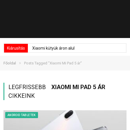
Kiárusítás
Xiaomi kütyük áron alul
»
Főoldal
Posts Tagged "Xiaomi Mi Pad 5 ár"
LEGFRISSEBB
XIAOMI MI PAD 5 ÁR
CIKKEINK
ANDROID TABLETEK