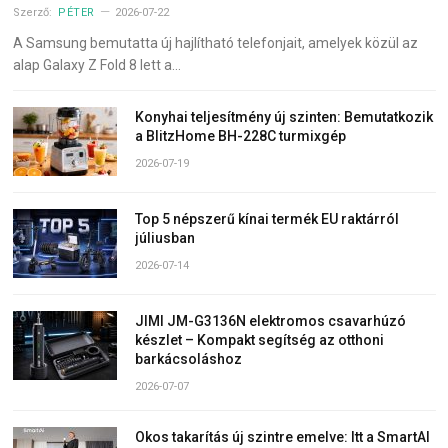
Szerző:
PÉTER
2026-07-22
A Samsung bemutatta új hajlítható telefonjait, amelyek közül az
alap Galaxy Z Fold 8 lett a…
Konyhai teljesítmény új szinten: Bemutatkozik
a BlitzHome BH-228C turmixgép
2026-07-19
Top 5 népszerű kínai termék EU raktárról
júliusban
2026-07-14
JIMI JM-G3136N elektromos csavarhúzó
készlet – Kompakt segítség az otthoni
barkácsoláshoz
2026-07-07
Okos takarítás új szintre emelve: Itt a SmartAI