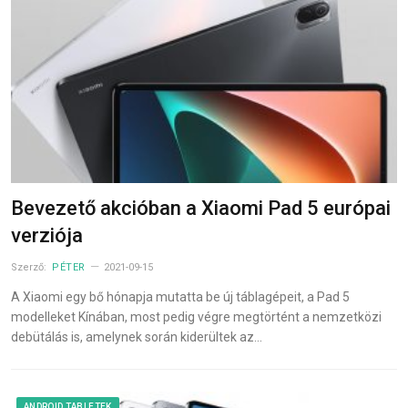
Bevezető akcióban a Xiaomi Pad 5 európai
verziója
Szerző:
PÉTER
2021-09-15
A Xiaomi egy bő hónapja mutatta be új táblagépeit, a Pad 5
modelleket Kínában, most pedig végre megtörtént a nemzetközi
debütálás is, amelynek során kiderültek az…
ANDROID TABLETEK