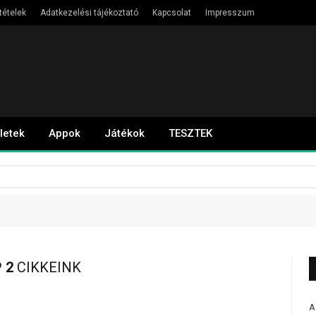
tételek
Adatkezelési tájékoztató
Kapcsolat
Impresszum
letek
Appok
Játékok
TESZTEK
 2
CIKKEINK
A