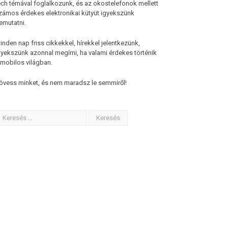
ech témával foglalkozunk, és az okostelefonok mellett
zámos érdekes elektronikai kütyüt igyekszünk
emutatni.
inden nap friss cikkekkel, hírekkel jelentkezünk,
gyekszünk azonnal megírni, ha valami érdekes történik
 mobilos világban.
övess minket, és nem maradsz le semmiről!