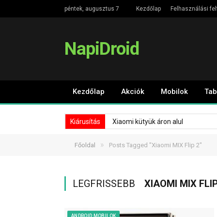
péntek, augusztus 7
Kezdőlap
Felhasználási fel
NapiDroid
Kezdőlap
Akciók
Mobilok
Tab
Kiárusítás
Xiaomi kütyük áron alul
»
Főoldal
Posts Tagged "Xiaomi MIX Flip 2"
LEGFRISSEBB
XIAOMI MIX FLIP
ANDROID MOBILOK