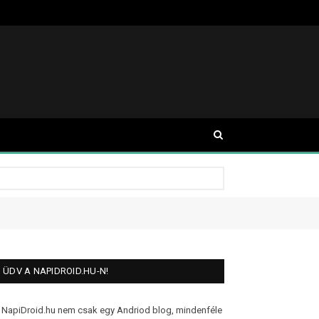
ÜDV A NAPIDROID.HU-N!
 NapiDroid.hu nem csak egy Andriod blog, mindenféle