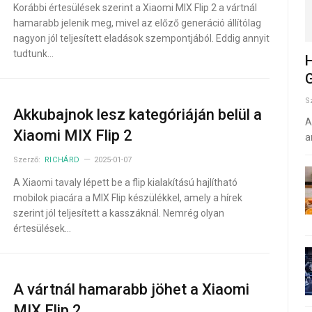
Korábbi értesülések szerint a Xiaomi MIX Flip 2 a vártnál
hamarabb jelenik meg, mivel az előző generáció állítólag
nagyon jól teljesített eladások szempontjából. Eddig annyit
tudtunk…
H
G
S
Akkubajnok lesz kategóriáján belül a
A
Xiaomi MIX Flip 2
a
Szerző:
RICHÁRD
2025-01-07
A Xiaomi tavaly lépett be a flip kialakítású hajlítható
mobilok piacára a MIX Flip készülékkel, amely a hírek
szerint jól teljesített a kasszáknál. Nemrég olyan
értesülések…
A vártnál hamarabb jöhet a Xiaomi
MIX Flip 2