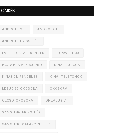
CÍMKÉK
ANDROID 9.0
ANDROID 10
ANDROID FRISSÍTÉS
FACEBOOK MESSENGER
HUAWEI P30
HUAWEI MATE 30 PRO
KÍNAI CUCCOK
KÍNÁBÓL RENDELÉS
KÍNAI TELEFONOK
LEGJOBB OKOSÓRA
OKOSÓRA
OLCSÓ OKOSÓRA
ONEPLUS 7T
SAMSUNG FRISSÍTÉS
SAMSUNG GALAXY NOTE 9