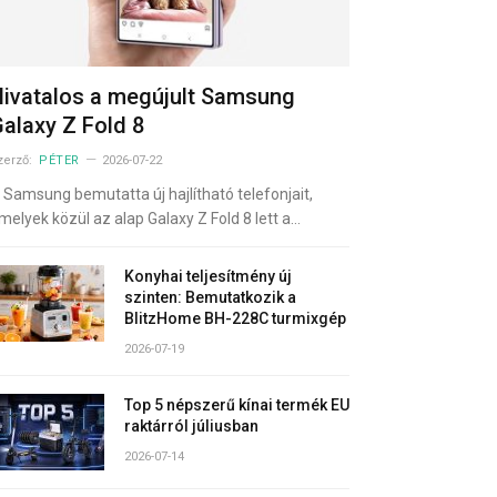
ivatalos a megújult Samsung
alaxy Z Fold 8
zerző:
PÉTER
2026-07-22
 Samsung bemutatta új hajlítható telefonjait,
melyek közül az alap Galaxy Z Fold 8 lett a…
Konyhai teljesítmény új
szinten: Bemutatkozik a
BlitzHome BH-228C turmixgép
2026-07-19
Top 5 népszerű kínai termék EU
raktárról júliusban
2026-07-14