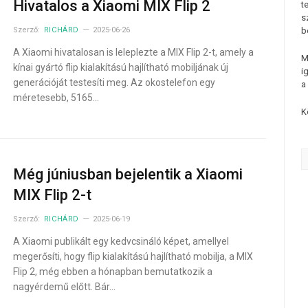
Hivatalos a Xiaomi MIX Flip 2
t
s
Szerző:
RICHÁRD
2025-06-26
b
A Xiaomi hivatalosan is leleplezte a MIX Flip 2-t, amely a
M
kínai gyártó flip kialakítású hajlítható mobiljának új
i
generációját testesíti meg. Az okostelefon egy
a
méretesebb, 5165…
K
Még júniusban bejelentik a Xiaomi
MIX Flip 2-t
Szerző:
RICHÁRD
2025-06-19
A Xiaomi publikált egy kedvcsináló képet, amellyel
megerősíti, hogy flip kialakítású hajlítható mobilja, a MIX
Flip 2, még ebben a hónapban bemutatkozik a
nagyérdemű előtt. Bár…