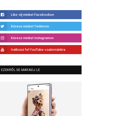
Like-olj minket Facebookon
Kövess minket Twitteren
Kövess minket Instagramon
Iratkozz fel YouTube-csatornánkra
EZEKRŐL SE MARADJ LE