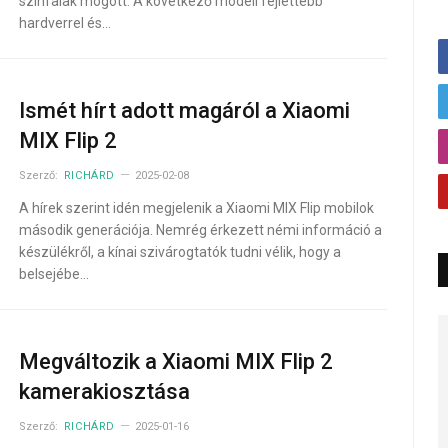
színfalak mögött. A következő modell fejlettebb
hardverrel és…
Ismét hírt adott magáról a Xiaomi
MIX Flip 2
Szerző:
RICHÁRD
2025-02-08
A hírek szerint idén megjelenik a Xiaomi MIX Flip mobilok
második generációja. Nemrég érkezett némi információ a
készülékről, a kínai szivárogtatók tudni vélik, hogy a
belsejébe…
Megváltozik a Xiaomi MIX Flip 2
kamerakiosztása
Szerző:
RICHÁRD
2025-01-16