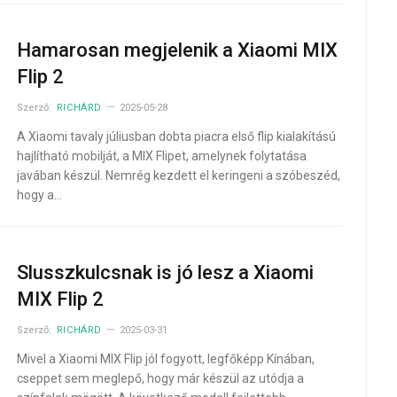
Hamarosan megjelenik a Xiaomi MIX
Flip 2
Szerző:
RICHÁRD
2025-05-28
A Xiaomi tavaly júliusban dobta piacra első flip kialakítású
hajlítható mobilját, a MIX Flipet, amelynek folytatása
javában készül. Nemrég kezdett el keringeni a szóbeszéd,
hogy a…
Slusszkulcsnak is jó lesz a Xiaomi
MIX Flip 2
Szerző:
RICHÁRD
2025-03-31
Mivel a Xiaomi MIX Flip jól fogyott, legfőképp Kínában,
cseppet sem meglepő, hogy már készül az utódja a