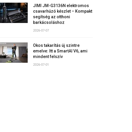
JIMI JM-G3136N elektromos
csavarhúzó készlet – Kompakt
segítség az otthoni
barkácsoláshoz
2026-07-07
Okos takarítás új szintre
emelve: Itt a SmartAI V6, ami
mindent felszív
2026-07-01