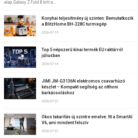
alap Galaxy Z Fold 8 lett a…
Konyhai teljesítmény új szinten: Bemutatkozik
a BlitzHome BH-228C turmixgép
2026-07-19
Top 5 népszerű kínai termék EU raktárról
júliusban
2026-07-14
JIMI JM-G3136N elektromos csavarhúzó
készlet – Kompakt segítség az otthoni
barkácsoláshoz
2026-07-07
Okos takarítás új szintre emelve: Itt a SmartAI
V6, ami mindent felszív
2026-07-01