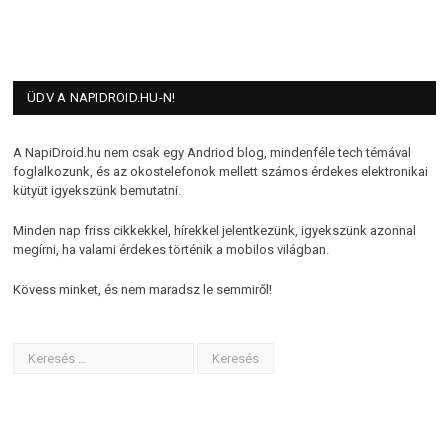
ÜDV A NAPIDROID.HU-N!
A NapiDroid.hu nem csak egy Andriod blog, mindenféle tech témával
foglalkozunk, és az okostelefonok mellett számos érdekes elektronikai
kütyüt igyekszünk bemutatni.
Minden nap friss cikkekkel, hírekkel jelentkezünk, igyekszünk azonnal
megírni, ha valami érdekes történik a mobilos világban.
Kövess minket, és nem maradsz le semmiről!