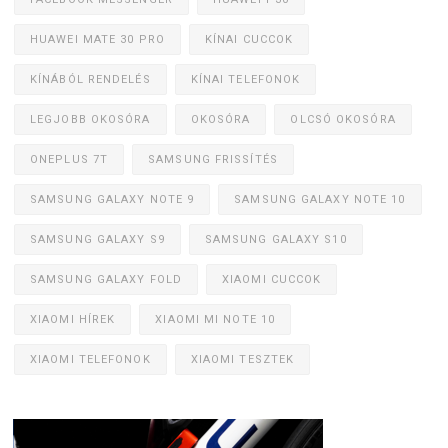
HUAWEI MATE 30 PRO
KÍNAI CUCCOK
KÍNÁBÓL RENDELÉS
KÍNAI TELEFONOK
LEGJOBB OKOSÓRA
OKOSÓRA
OLCSÓ OKOSÓRA
ONEPLUS 7T
SAMSUNG FRISSÍTÉS
SAMSUNG GALAXY NOTE 9
SAMSUNG GALAXY NOTE 10
SAMSUNG GALAXY S9
SAMSUNG GALAXY S10
SAMSUNG GALAXY FOLD
XIAOMI CUCCOK
XIAOMI HÍREK
XIAOMI MI NOTE 10
XIAOMI TELEFONOK
XIAOMI TESZTEK