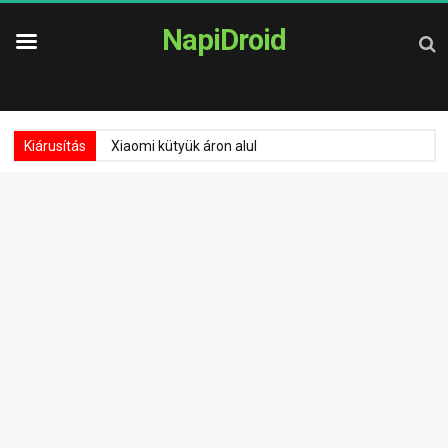
NapiDroid
Kiárusítás
Xiaomi kütyük áron alul