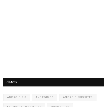
CÍMKÉK
ANDROID 9.0
ANDROID 10
ANDROID FRISSÍTÉS
FACEBOOK MESSENGER
HUAWEI P30