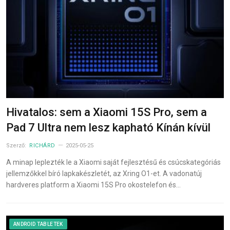
Hivatalos: sem a Xiaomi 15S Pro, sem a
Pad 7 Ultra nem lesz kapható Kínán kívül
Szerző:
RICHÁRD
2025-05-25
A minap leplezték le a Xiaomi saját fejlesztésű és csúcskategóriás
jellemzőkkel bíró lapkakészletét, az Xring O1-et. A vadonatúj
hardveres platform a Xiaomi 15S Pro okostelefon és…
ANDROID TABLETEK