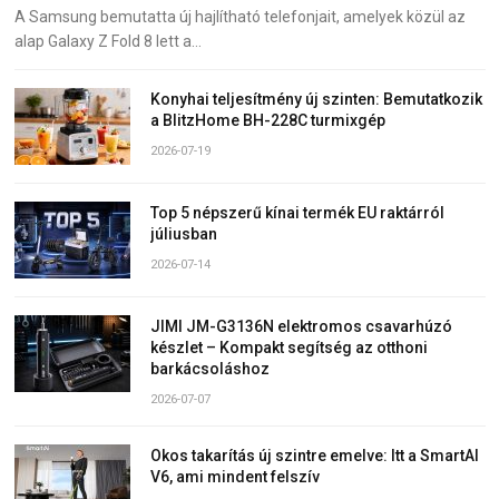
A Samsung bemutatta új hajlítható telefonjait, amelyek közül az
alap Galaxy Z Fold 8 lett a…
Konyhai teljesítmény új szinten: Bemutatkozik
a BlitzHome BH-228C turmixgép
2026-07-19
Top 5 népszerű kínai termék EU raktárról
júliusban
2026-07-14
JIMI JM-G3136N elektromos csavarhúzó
készlet – Kompakt segítség az otthoni
barkácsoláshoz
2026-07-07
Okos takarítás új szintre emelve: Itt a SmartAI
V6, ami mindent felszív