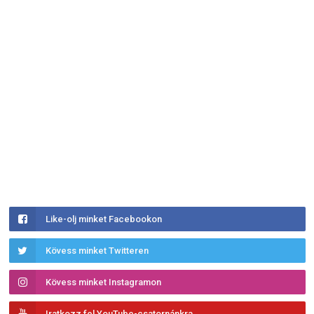
Like-olj minket Facebookon
Kövess minket Twitteren
Kövess minket Instagramon
Iratkozz fel YouTube-csatornánkra