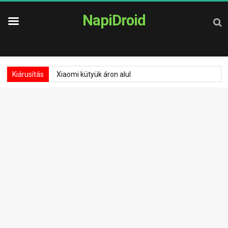
NapiDroid
Kiárusítás
Xiaomi kütyük áron alul