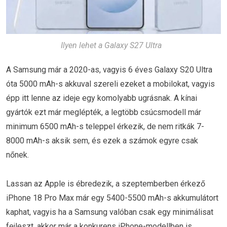
Ilyen lehet a Galaxy S27 Ultra
A Samsung már a 2020-as, vagyis 6 éves Galaxy S20 Ultra
óta 5000 mAh-s akkuval szereli ezeket a mobilokat, vagyis
épp itt lenne az ideje egy komolyabb ugrásnak. A kínai
gyártók ezt már meglépték, a legtöbb csúcsmodell már
minimum 6500 mAh-s teleppel érkezik, de nem ritkák 7-
8000 mAh-s aksik sem, és ezek a számok egyre csak
nőnek.
Lassan az Apple is ébredezik, a szeptemberben érkező
iPhone 18 Pro Max már egy 5400-5500 mAh-s akkumulátort
kaphat, vagyis ha a Samsung valóban csak egy minimálisat
fejleszt, akkor már a konkurens iPhone-modellben is