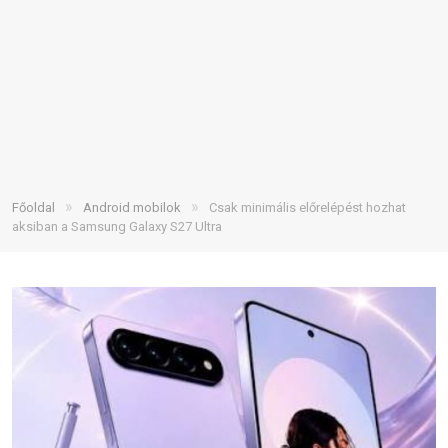
»
»
Főoldal
Android mobilok
Csak minimális előrelépést hozhat
aksiban a Samsung Galaxy S27 Ultra