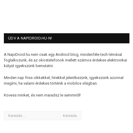
ÜDV A NAPIDROID.HU-N!
A NapiDroid.hu nem csak egy Andriod blog, mindenféle tech témával
foglalkozunk, és az okostelefonok mellett számos érdekes elektronikai
kütyüt igyekszünk bemutatni.
Minden nap friss cikkekkel, hírekkel jelentkezünk, igyekszünk azonnal
megírni, ha valami érdekes történik a mobilos világban.
Kövess minket, és nem maradsz le semmiről!