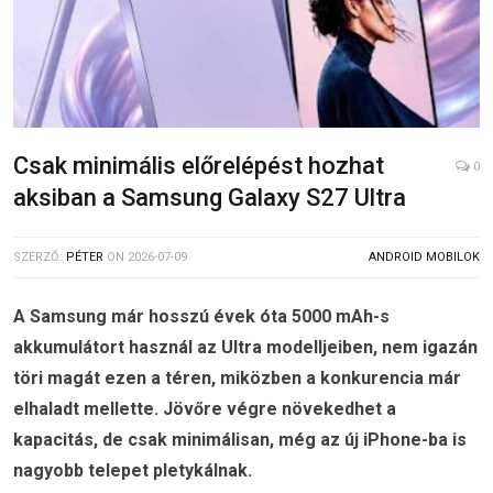
Csak minimális előrelépést hozhat
0
aksiban a Samsung Galaxy S27 Ultra
SZERZŐ:
PÉTER
ON
2026-07-09
ANDROID MOBILOK
A Samsung már hosszú évek óta 5000 mAh-s
akkumulátort használ az Ultra modelljeiben, nem igazán
töri magát ezen a téren, miközben a konkurencia már
elhaladt mellette. Jövőre végre növekedhet a
kapacitás, de csak minimálisan, még az új iPhone-ba is
nagyobb telepet pletykálnak.