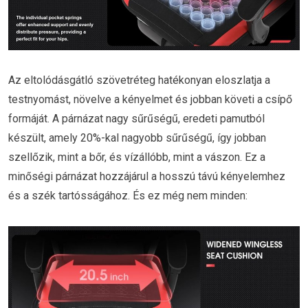
Az eltolódásgátló szövetréteg hatékonyan eloszlatja a
testnyomást, növelve a kényelmet és jobban követi a csípő
formáját. A párnázat nagy sűrűségű, eredeti pamutból
készült, amely 20%-kal nagyobb sűrűségű, így jobban
szellőzik, mint a bőr, és vízállóbb, mint a vászon. Ez a
minőségi párnázat hozzájárul a hosszú távú kényelemhez
és a szék tartósságához. És ez még nem minden: