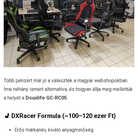
Több pénzért már jó a választék a magyar webshopokban.
Íme néhány ismert alternatíva, és hogyan állja meg mellettük
a helyét a
Douxlife GC-RC05
:
💺
DXRacer Formula
(~100–120 ezer Ft)
Erős márkanév, kiváló anyagminőség.