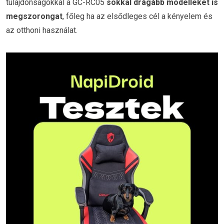
tulajdonságokkal a GC-RC05
sokkal drágább modelleket is
megszorongat
, főleg ha az elsődleges cél a kényelem és
az otthoni használat.