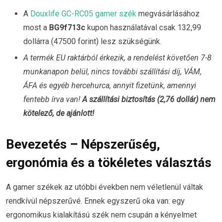
A
Douxlife GC-RC05 gamer szék
megvásárlásához
most a
BG9f713c
kupon használatával csak 132,99
dollárra (47500 forint) lesz szükségünk.
A termék EU raktárból érkezik, a rendelést követően 7-8
munkanapon belül, nincs további szállítási díj, VÁM,
ÁFA és egyéb hercehurca, annyit fizetünk, amennyi
fentebb írva van!
A szállítási biztosítás (2,76 dollár) nem
kötelező, de ajánlott!
Bevezetés – Népszerűség,
ergonómia és a tökéletes választás
A gamer székek az utóbbi években nem véletlenül váltak
rendkívül népszerűvé. Ennek egyszerű oka van: egy
ergonomikus kialakítású szék nem csupán a kényelmet