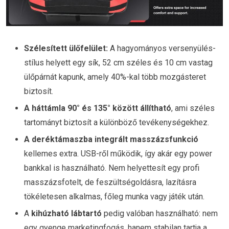
Szélesített ülőfelület:
A hagyományos versenyülés-
stílus helyett egy sík, 52 cm széles és 10 cm vastag
ülőpárnát kapunk, amely 40%-kal több mozgásteret
biztosít.
A háttámla 90° és 135° között állítható
, ami széles
tartományt biztosít a különböző tevékenységekhez.
A
deréktámaszba integrált masszázsfunkció
kellemes extra. USB-ről működik, így akár egy power
bankkal is használható. Nem helyettesít egy profi
masszázsfotelt, de feszültségoldásra, lazításra
tökéletesen alkalmas, főleg munka vagy játék után.
A
kihúzható lábtartó
pedig valóban használható: nem
egy gyenge marketingfogás, hanem stabilan tartja a