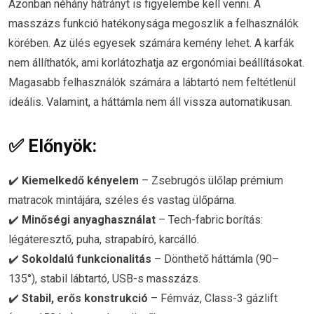
Azonban néhány hátrányt is figyelembe kell venni. A
masszázs funkció hatékonysága megoszlik a felhasználók
körében. Az ülés egyesek számára kemény lehet. A karfák
nem állíthatók, ami korlátozhatja az ergonómiai beállításokat.
Magasabb felhasználók számára a lábtartó nem feltétlenül
ideális. Valamint, a háttámla nem áll vissza automatikusan.
✅
Előnyök:
✔️
Kiemelkedő kényelem
– Zsebrugós ülőlap prémium
matracok mintájára, széles és vastag ülőpárna.
✔️
Minőségi anyaghasználat
– Tech-fabric borítás:
légáteresztő, puha, strapabíró, karcálló.
✔️
Sokoldalú funkcionalitás
– Dönthető háttámla (90–
135°), stabil lábtartó, USB-s masszázs.
✔️
Stabil, erős konstrukció
– Fémváz, Class-3 gázlift