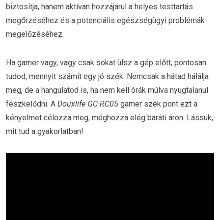
biztosítja, hanem aktívan hozzájárul a helyes testtartás
megőrzéséhez és a potenciális egészségügyi problémák
megelőzéséhez.
Ha gamer vagy, vagy csak sokat ülsz a gép előtt, pontosan
tudod, mennyit számít egy jó szék. Nemcsak a hátad hálálja
meg, de a hangulatod is, ha nem kell órák múlva nyugtalanul
fészkelődni. A
Douxlife GC-RC05
gamer szék pont ezt a
kényelmet célozza meg, méghozzá elég baráti áron. Lássuk,
mit tud a gyakorlatban!