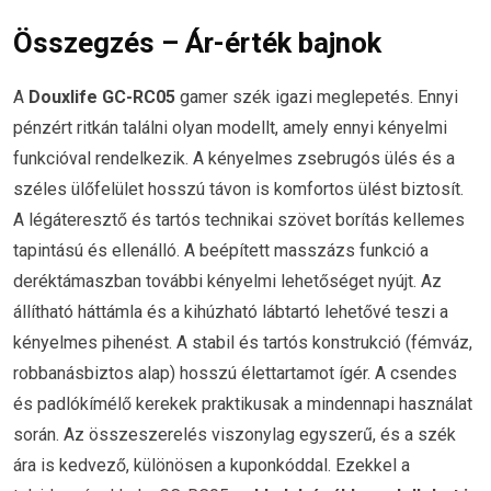
Összegzés – Ár-érték bajnok
A
Douxlife GC-RC05
gamer szék igazi meglepetés. Ennyi
pénzért ritkán találni olyan modellt, amely ennyi kényelmi
funkcióval rendelkezik. A kényelmes zsebrugós ülés és a
széles ülőfelület hosszú távon is komfortos ülést biztosít.
A légáteresztő és tartós technikai szövet borítás kellemes
tapintású és ellenálló. A beépített masszázs funkció a
deréktámaszban további kényelmi lehetőséget nyújt. Az
állítható háttámla és a kihúzható lábtartó lehetővé teszi a
kényelmes pihenést. A stabil és tartós konstrukció (fémváz,
robbanásbiztos alap) hosszú élettartamot ígér. A csendes
és padlókímélő kerekek praktikusak a mindennapi használat
során. Az összeszerelés viszonylag egyszerű, és a szék
ára is kedvező, különösen a kuponkóddal. Ezekkel a