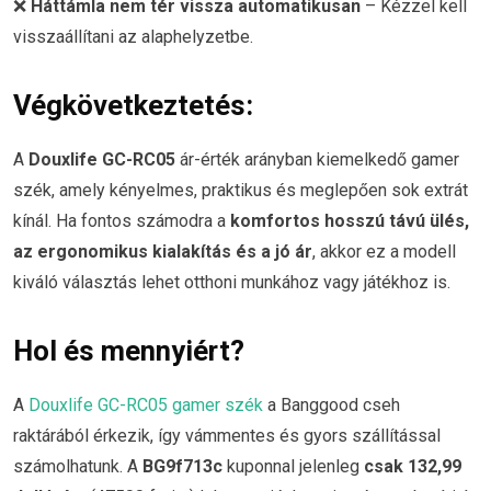
❌
Háttámla nem tér vissza automatikusan
– Kézzel kell
visszaállítani az alaphelyzetbe.
Végkövetkeztetés:
A
Douxlife GC-RC05
ár-érték arányban kiemelkedő gamer
szék, amely kényelmes, praktikus és meglepően sok extrát
kínál. Ha fontos számodra a
komfortos hosszú távú ülés,
az ergonomikus kialakítás és a jó ár
, akkor ez a modell
kiváló választás lehet otthoni munkához vagy játékhoz is.
Hol és mennyiért?
A
Douxlife GC-RC05 gamer szék
a Banggood cseh
raktárából érkezik, így vámmentes és gyors szállítással
számolhatunk. A
BG9f713c
kuponnal jelenleg
csak 132,99