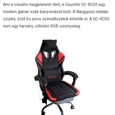
Ami a vizuális megjelenést illeti, a Douxlife GC-RC05 egy
modern gamer szék benyomását kelti. A Banggood oldalán
szürke, zöld és piros színváltozatok érhetők el. A GC-RC05
nem egy harsány, villódzó RGB-szörnyeteg.