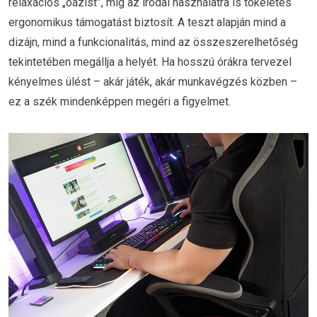
relaxációs „oázist”, míg az irodai használatra is tökéletes
ergonomikus támogatást biztosít. A teszt alapján mind a
dizájn, mind a funkcionalitás, mind az összeszerelhetőség
tekintetében megállja a helyét. Ha hosszú órákra tervezel
kényelmes ülést – akár játék, akár munkavégzés közben –
ez a szék mindenképpen megéri a figyelmet.