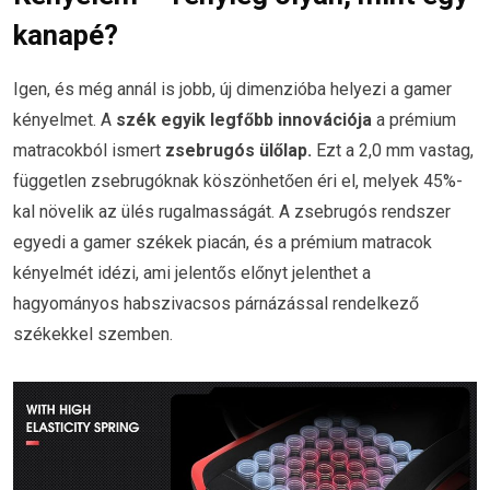
kanapé?
Igen, és még annál is jobb, új dimenzióba helyezi a gamer
kényelmet. A
szék egyik legfőbb innovációja
a prémium
matracokból ismert
zsebrugós ülőlap.
Ezt a 2,0 mm vastag,
független zsebrugóknak köszönhetően éri el, melyek 45%-
kal növelik az ülés rugalmasságát. A zsebrugós rendszer
egyedi a gamer székek piacán, és a prémium matracok
kényelmét idézi, ami jelentős előnyt jelenthet a
hagyományos habszivacsos párnázással rendelkező
székekkel szemben.