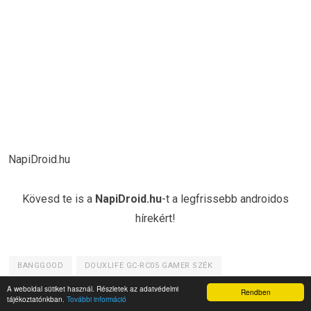
NapiDroid.hu
Kövesd te is a
NapiDroid.hu
-t a legfrissebb androidos
hírekért!
BANGGOOD
DOUXLIFE GC-RC05 GAMER SZÉK
A weboldal sütiket használ. Részletek az adatvédelmi
Rendben
tájékoztatónkban.
További információ
ELŐZŐ CIKK
KÖVETKEZŐ CIKK