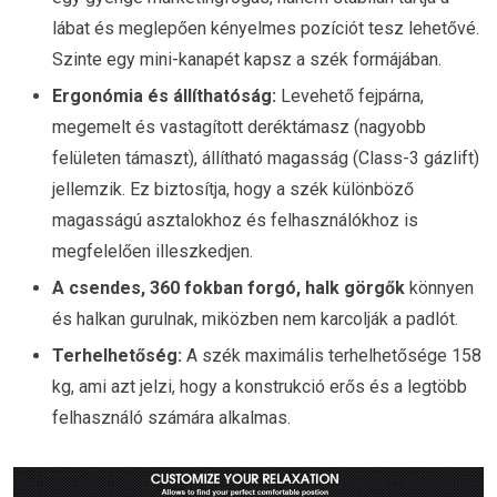
lábat és meglepően kényelmes pozíciót tesz lehetővé.
Szinte egy mini-kanapét kapsz a szék formájában.
Ergonómia és állíthatóság:
Levehető fejpárna,
megemelt és vastagított deréktámasz (nagyobb
felületen támaszt), állítható magasság (Class-3 gázlift)
jellemzik. Ez biztosítja, hogy a szék különböző
magasságú asztalokhoz és felhasználókhoz is
megfelelően illeszkedjen.
A csendes, 360 fokban forgó, halk görgők
könnyen
és halkan gurulnak, miközben nem karcolják a padlót.
Terhelhetőség:
A szék maximális terhelhetősége 158
kg, ami azt jelzi, hogy a konstrukció erős és a legtöbb
felhasználó számára alkalmas.