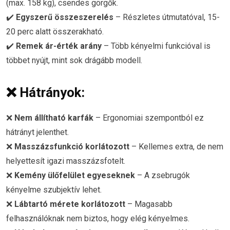
(max. 158 kg), csendes görgők.
✔️
Egyszerű összeszerelés
– Részletes útmutatóval, 15-
20 perc alatt összerakható.
✔️
Remek ár-érték arány
– Több kényelmi funkcióval is
többet nyújt, mint sok drágább modell.
❌
Hátrányok:
❌
Nem állítható karfák
– Ergonomiai szempontból ez
hátrányt jelenthet.
❌
Masszázsfunkció korlátozott
– Kellemes extra, de nem
helyettesít igazi masszázsfotelt.
❌
Kemény ülőfelület egyeseknek
– A zsebrugók
kényelme szubjektív lehet.
❌
Lábtartó mérete korlátozott
– Magasabb
felhasználóknak nem biztos, hogy elég kényelmes.