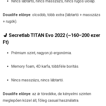
Nincs lábtartó, nincs masszázs, nincs rugós ülőlap.
Douxlife előnye
: olcsóbb, több extra (lábtartó + masszázs
+ rugók).
💺
Secretlab TITAN Evo 2022
(~160–200 ezer
Ft)
Prémium szint, nagyon jó ergonómia.
Memory foam, 4D karfa, többféle borítás.
Nincs masszázs, nincs lábtartó.
Douxlife előnye
: az ár töredéke, de kényelmi szinten
meglepően közel áll, főleg casual használatra.