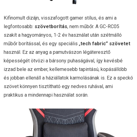
Kifinomult dizájn, visszafogott gamer stílus, és ami a
legfontosabb:
szövetborítás
, nem műbőr. A GC-RC05
szakít a hagyományos, 1-2 év használat után szétmálló
műbőr borítással, és egy speciális „
tech fabric” szövetet
használ. Ez az anyag a pamutvászon légáteresztő
képességét ötvözi a bársony puhaságával, így kevésbé
izzad bele az ember, kellemesebb tapintású, kopásállóbb
és jobban ellenáll a háziállatok karmolásának is. Ez a speckó
szövet könnyen tisztítható egy nedves ruhával, ami
praktikus a mindennapi használat során.