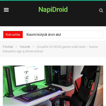
NapiDroid
Kiárusítás
Xiaomi kütyük áron alul
»
»
Főoldal
Tesztek
Douxlife GC-RC05 gamer szék teszt – Gamer
kényelem egy új dimenzióban