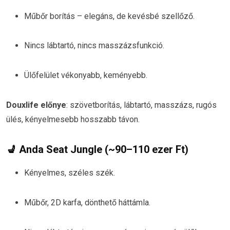
Műbőr borítás – elegáns, de kevésbé szellőző.
Nincs lábtartó, nincs masszázsfunkció.
Ülőfelület vékonyabb, keményebb.
Douxlife előnye
: szövetborítás, lábtartó, masszázs, rugós
ülés, kényelmesebb hosszabb távon.
💺
Anda Seat Jungle
(~90–110 ezer Ft)
Kényelmes, széles szék.
Műbőr, 2D karfa, dönthető háttámla.