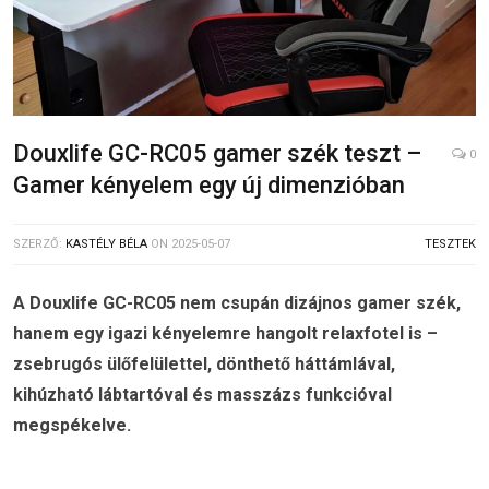
Douxlife GC-RC05 gamer szék teszt –
0
Gamer kényelem egy új dimenzióban
SZERZŐ:
KASTÉLY BÉLA
ON
2025-05-07
TESZTEK
A Douxlife GC-RC05 nem csupán dizájnos gamer szék,
hanem egy igazi kényelemre hangolt relaxfotel is –
zsebrugós ülőfelülettel, dönthető háttámlával,
kihúzható lábtartóval és masszázs funkcióval
megspékelve.