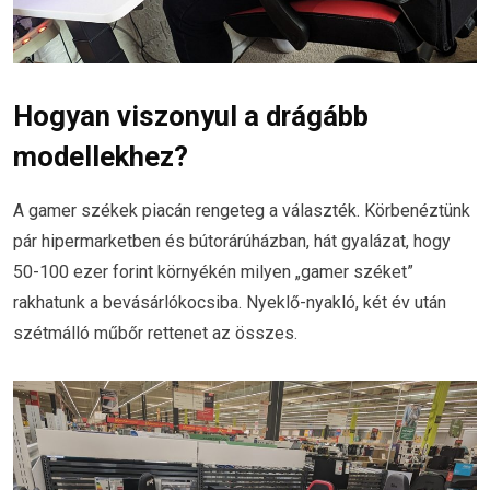
Hogyan viszonyul a drágább
modellekhez?
A gamer székek piacán rengeteg a választék. Körbenéztünk
pár hipermarketben és bútorárúházban, hát gyalázat, hogy
50-100 ezer forint környékén milyen „gamer széket”
rakhatunk a bevásárlókocsiba. Nyeklő-nyakló, két év után
szétmálló műbőr rettenet az összes.