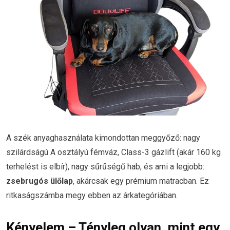
A szék anyaghasználata kimondottan meggyőző: nagy
szilárdságú A osztályú fémváz, Class-3 gázlift (akár 160 kg
terhelést is elbír), nagy sűrűségű hab, és ami a legjobb:
zsebrugós ülőlap
, akárcsak egy prémium matracban. Ez
ritkaságszámba megy ebben az árkategóriában.
Kényelem – Tényleg olyan, mint egy