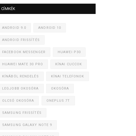
CÍMKÉK
ANDROID 9.0
ANDROID 10
ANDROID FRISSÍTÉS
FACEBOOK MESSENGER
HUAWEI P30
HUAWEI MATE 30 PRO
KÍNAI CUCCOK
KÍNÁBÓL RENDELÉS
KÍNAI TELEFONOK
LEGJOBB OKOSÓRA
OKOSÓRA
OLCSÓ OKOSÓRA
ONEPLUS 7T
SAMSUNG FRISSÍTÉS
SAMSUNG GALAXY NOTE 9