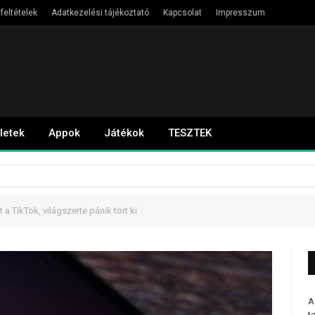
feltételek
Adatkezelési tájékoztató
Kapcsolat
Impresszum
letek
Appok
Játékok
TESZTEK
t a TikTok, világszerte pánik tört ki
A
t