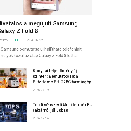
ivatalos a megújult Samsung
alaxy Z Fold 8
zerző:
PÉTER
2026-07-22
 Samsung bemutatta új hajlítható telefonjait,
melyek közül az alap Galaxy Z Fold 8 lett a…
Konyhai teljesítmény új
szinten: Bemutatkozik a
BlitzHome BH-228C turmixgép
2026-07-19
Top 5 népszerű kínai termék EU
raktárról júliusban
2026-07-14