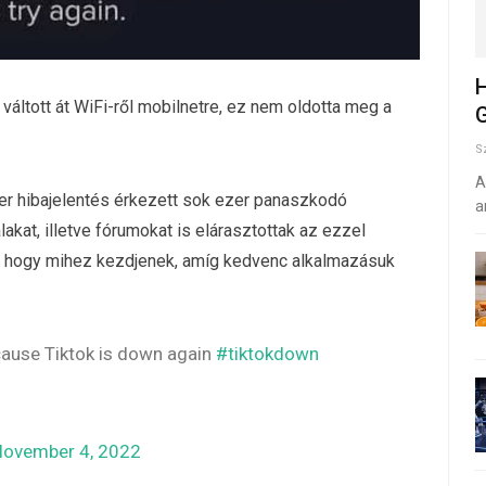
H
gy váltott át WiFi-ről mobilnetre, ez nem oldotta meg a
G
S
A
ezer hibajelentés érkezett sok ezer panaszkodó
a
kat, illetve fórumokat is elárasztottak az ezzel
, hogy mihez kezdjenek, amíg kedvenc alkalmazásuk
cause Tiktok is down again
#tiktokdown
ovember 4, 2022