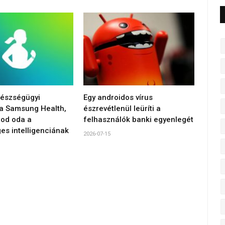
gészségügyi
Egy androidos vírus
 a Samsung Health,
észrevétlenül leüríti a
od oda a
felhasználók banki egyenlegét
es intelligenciának
2026-07-15