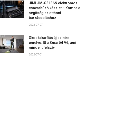
JIMI JM-G3136N elektromos
csavarhúzó készlet – Kompakt
segítség az otthoni
barkácsoláshoz
2026-07-07
Okos takarítás új szintre
emelve: Itt a SmartAI V6, ami
mindent felszív
2026-07-01