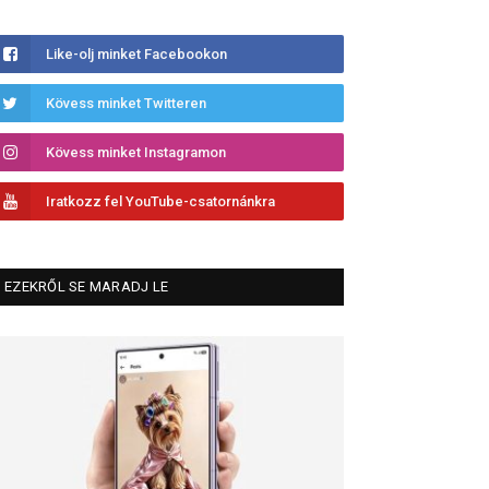
Like-olj minket Facebookon
Kövess minket Twitteren
Kövess minket Instagramon
Iratkozz fel YouTube-csatornánkra
EZEKRŐL SE MARADJ LE