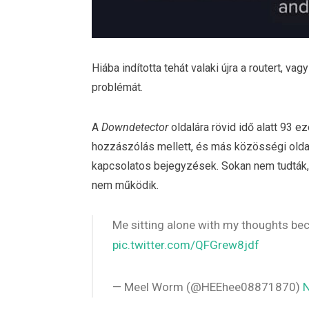
Hiába indította tehát valaki újra a routert, va
problémát.
A
Downdetector
oldalára rövid idő alatt 93 
hozzászólás mellett, és más közösségi oldala
kapcsolatos bejegyzések. Sokan nem tudták
nem működik.
Me sitting alone with my thoughts be
pic.twitter.com/QFGrew8jdf
— Meel Worm (@HEEhee08871870)
N