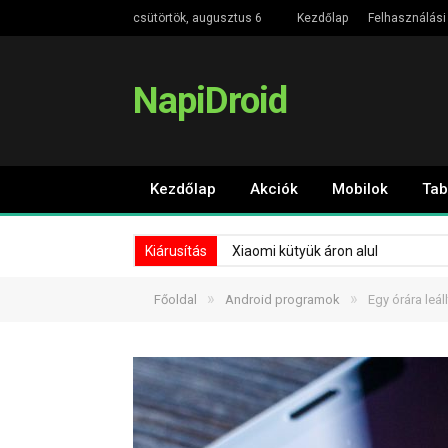
csütörtök, augusztus 6
Kezdőlap
Felhasználási 
NapiDroid
Kezdőlap
Akciók
Mobilok
Tab
Kiárusítás
Xiaomi kütyük áron alul
»
»
Főoldal
Android programok
Egy órára leáll