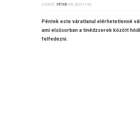
SZERZŐ:
PÉTER
ON
2022-11-04
Péntek este váratlanul elérhetetlenné vá
ami elsősorban a tinédzserek között hódí
felfedezni.