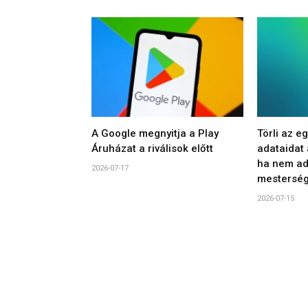
A Google megnyitja a Play
Törli az e
Áruházat a riválisok előtt
adataidat
ha nem ad
2026-07-17
mesterség
2026-07-15