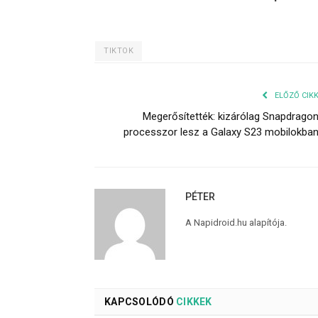
TIKTOK
ELŐZŐ CIK
Megerősítették: kizárólag Snapdrago
processzor lesz a Galaxy S23 mobilokba
PÉTER
A Napidroid.hu alapítója.
KAPCSOLÓDÓ
CIKKEK