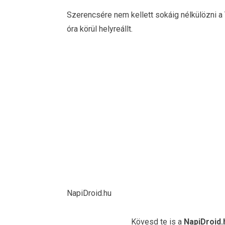
Szerencsére nem kellett sokáig nélkülözni a T
óra körül helyreállt.
NapiDroid.hu
Kövesd te is a
NapiDroid.