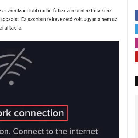
or váratlanul több millió felhasználónál azt írta ki az
apcsolat. Ez azonban félrevezető volt, ugyanis nem az
 álltak le.