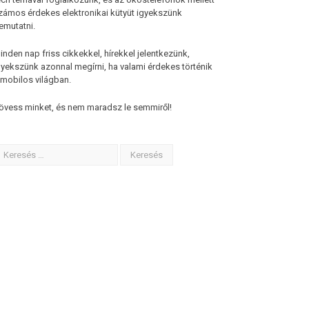
zámos érdekes elektronikai kütyüt igyekszünk
emutatni.
inden nap friss cikkekkel, hírekkel jelentkezünk,
gyekszünk azonnal megírni, ha valami érdekes történik
 mobilos világban.
övess minket, és nem maradsz le semmiről!