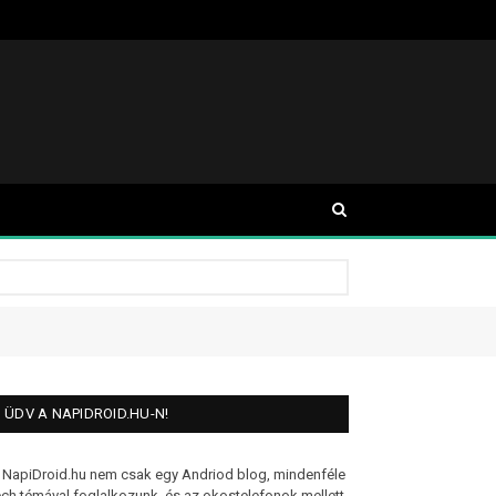
ÜDV A NAPIDROID.HU-N!
 NapiDroid.hu nem csak egy Andriod blog, mindenféle
ech témával foglalkozunk, és az okostelefonok mellett