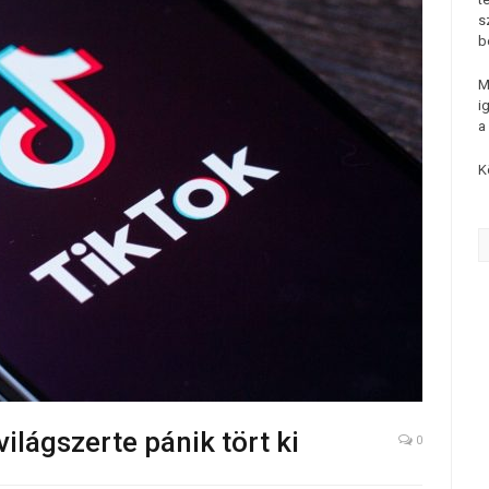
s
b
M
i
a
K
világszerte pánik tört ki
0