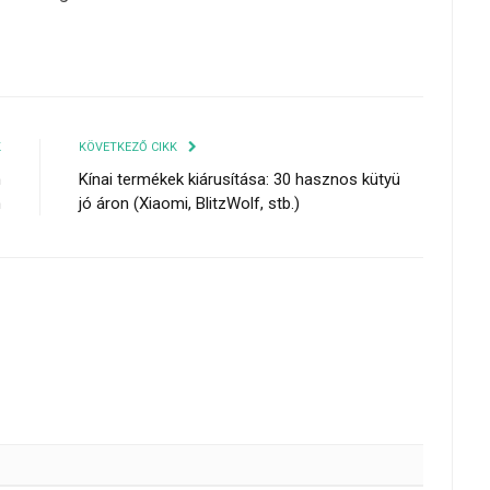
K
KÖVETKEZŐ CIKK
n
Kínai termékek kiárusítása: 30 hasznos kütyü
n
jó áron (Xiaomi, BlitzWolf, stb.)