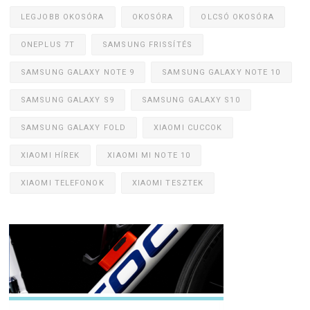
LEGJOBB OKOSÓRA
OKOSÓRA
OLCSÓ OKOSÓRA
ONEPLUS 7T
SAMSUNG FRISSÍTÉS
SAMSUNG GALAXY NOTE 9
SAMSUNG GALAXY NOTE 10
SAMSUNG GALAXY S9
SAMSUNG GALAXY S10
SAMSUNG GALAXY FOLD
XIAOMI CUCCOK
XIAOMI HÍREK
XIAOMI MI NOTE 10
XIAOMI TELEFONOK
XIAOMI TESZTEK