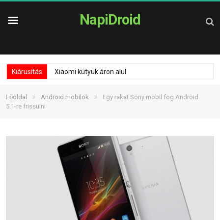
NapiDroid
Kiárusítás
Xiaomi kütyük áron alul
»
»
Főoldal
Android mobilok
Egy rakat Sony mobil fog Android
5.1-re frissülni