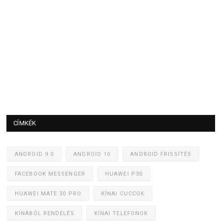
CÍMKÉK
ANDROID 9.0
ANDROID 10
ANDROID FRISSÍTÉS
FACEBOOK MESSENGER
HUAWEI P30
HUAWEI MATE 30 PRO
KÍNAI CUCCOK
KÍNÁBÓL RENDELÉS
KÍNAI TELEFONOK