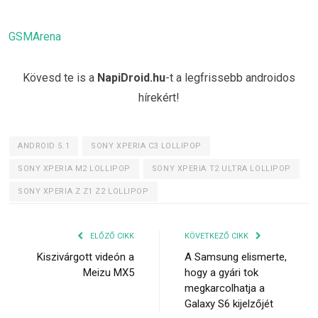
GSMArena
Kövesd te is a
NapiDroid.hu
-t a legfrissebb androidos
hírekért!
ANDROID 5.1
SONY XPERIA C3 LOLLIPOP
SONY XPERIA M2 LOLLIPOP
SONY XPERIA T2 ULTRA LOLLIPOP
SONY XPERIA Z Z1 Z2 LOLLIPOP
ELŐZŐ CIKK
KÖVETKEZŐ CIKK
Kiszivárgott videón a
A Samsung elismerte,
Meizu MX5
hogy a gyári tok
megkarcolhatja a
Galaxy S6 kijelzőjét