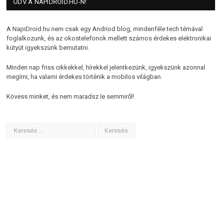
ÜDV A NAPIDROID.HU-N!
A NapiDroid.hu nem csak egy Andriod blog, mindenféle tech témával
foglalkozunk, és az okostelefonok mellett számos érdekes elektronikai
kütyüt igyekszünk bemutatni.
Minden nap friss cikkekkel, hírekkel jelentkezünk, igyekszünk azonnal
megírni, ha valami érdekes történik a mobilos világban.
Kövess minket, és nem maradsz le semmiről!