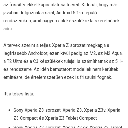
az frissítésekkel kapcsolatosa terveit. Kiderült, hogy már
javában dolgoznak a saját, Android 5.1-re épülő
rendszerükön, amit nagyon sok készülékre ki szeretnének
adni.
A tervek szerint a teljes Xperia Z sorozat megkapja a
legfrissebb Androidot, ezen kívül pedig az M2, az M2 Aqua,
a T2 Ultra és a C3 készülékek tulajai is számíthatnak az 5.1-
es rendszerre. Az idén bemutatott modellek nem kerültek
említésre, de értelemszerűen ezek is frissülni fognak.
Itt a teljes lista:
Sony Xperia Z3 sorozat: Xperia Z3, Xperia Z3v, Xperia
Z3 Compact és Xperia Z3 Tablet Compact
Sony Xperia Z2 sorozat: Xperia Z2 és Xperia Z2 Tablet