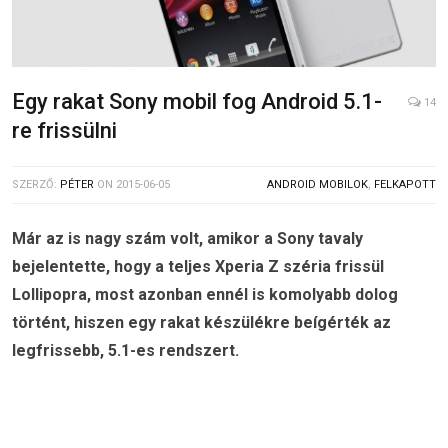
Egy rakat Sony mobil fog Android 5.1-
14
re frissülni
SZERZŐ:
PÉTER
ON
2015-06-05
ANDROID MOBILOK
,
FELKAPOTT
Már az is nagy szám volt, amikor a Sony tavaly
bejelentette, hogy a teljes Xperia Z széria frissül
Lollipopra, most azonban ennél is komolyabb dolog
történt, hiszen egy rakat készülékre beígérték az
legfrissebb, 5.1-es rendszert.