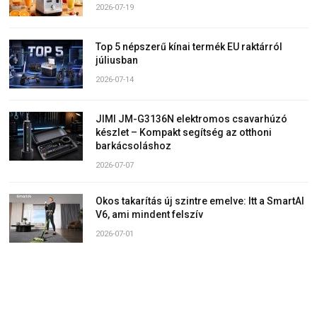
2026-07-19
Top 5 népszerű kínai termék EU raktárról
júliusban
2026-07-14
JIMI JM-G3136N elektromos csavarhúzó
készlet – Kompakt segítség az otthoni
barkácsoláshoz
2026-07-07
Okos takarítás új szintre emelve: Itt a SmartAI
V6, ami mindent felszív
2026-07-01