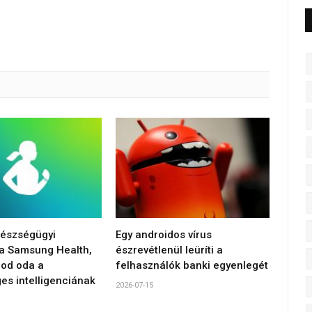
gészségügyi
Egy androidos vírus
 a Samsung Health,
észrevétlenül leüríti a
od oda a
felhasználók banki egyenlegét
es intelligenciának
2026-07-15