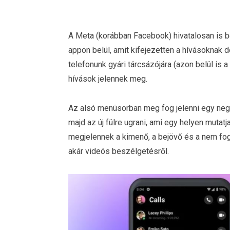
A Meta (korábban Facebook) hivatalosan is be
appon belül, amit kifejezetten a hívásoknak d
telefonunk gyári tárcsázójára (azon belül is 
hívások jelennek meg.
Az alsó menüsorban meg fog jelenni egy negyed
majd az új fülre ugrani, ami egy helyen mut
megjelennek a kimenő, a bejövő és a nem fog
akár videós beszélgetésről.