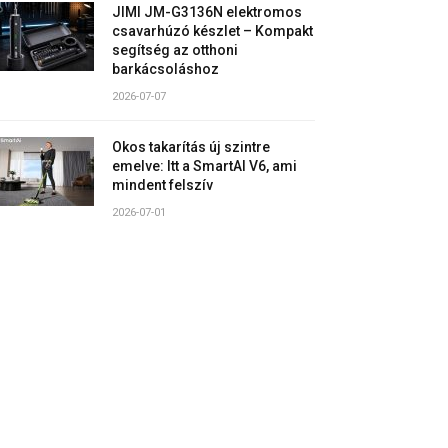
JIMI JM-G3136N elektromos
csavarhúzó készlet – Kompakt
segítség az otthoni
barkácsoláshoz
2026-07-07
Okos takarítás új szintre
emelve: Itt a SmartAI V6, ami
mindent felszív
2026-07-01