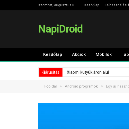
szombat, augusztus 8
Kezdőlap
Felhasználási f
NapiDroid
Kezdőlap
Akciók
Mobilok
Tab
Kiárusítás
Xiaomi kütyük áron alul
»
»
Főoldal
Android programok
Egy új, hasz