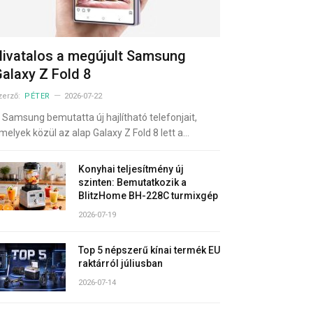
ivatalos a megújult Samsung
alaxy Z Fold 8
zerző:
PÉTER
2026-07-22
 Samsung bemutatta új hajlítható telefonjait,
melyek közül az alap Galaxy Z Fold 8 lett a…
Konyhai teljesítmény új
szinten: Bemutatkozik a
BlitzHome BH-228C turmixgép
2026-07-19
Top 5 népszerű kínai termék EU
raktárról júliusban
2026-07-14