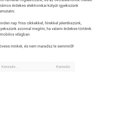
zámos érdekes elektronikai kütyüt igyekszünk
emutatni.
inden nap friss cikkekkel, hírekkel jelentkezünk,
gyekszünk azonnal megírni, ha valami érdekes történik
 mobilos világban.
övess minket, és nem maradsz le semmiről!