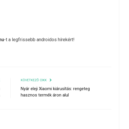
hu
-t a legfrissebb androidos hírekért!
K
KÖVETKEZŐ CIKK
i
Nyár eleji Xiaomi kiárusítás: rengeteg
a
hasznos termék áron alul