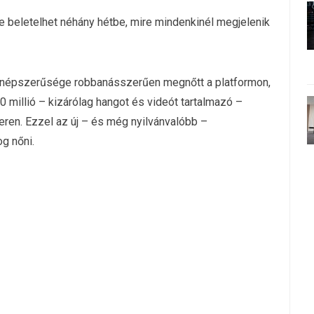
e beletelhet néhány hétbe, mire mindenkinél megjelenik
k népszerűsége robbanásszerűen megnőtt a platformon,
millió – kizárólag hangot és videót tartalmazó –
en. Ezzel az új – és még nyilvánvalóbb –
g nőni.