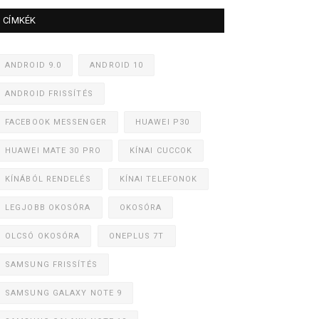
CÍMKÉK
ANDROID 9.0
ANDROID 10
ANDROID FRISSÍTÉS
FACEBOOK MESSENGER
HUAWEI P30
HUAWEI MATE 30 PRO
KÍNAI CUCCOK
KÍNÁBÓL RENDELÉS
KÍNAI TELEFONOK
LEGJOBB OKOSÓRA
OKOSÓRA
OLCSÓ OKOSÓRA
ONEPLUS 7T
SAMSUNG FRISSÍTÉS
SAMSUNG GALAXY NOTE 9