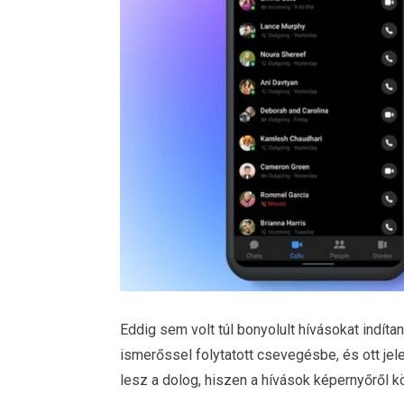
Eddig sem volt túl bonyolult hívásokat indíta
ismerőssel folytatott csevegésbe, és ott j
lesz a dolog, hiszen a hívások képernyőről k