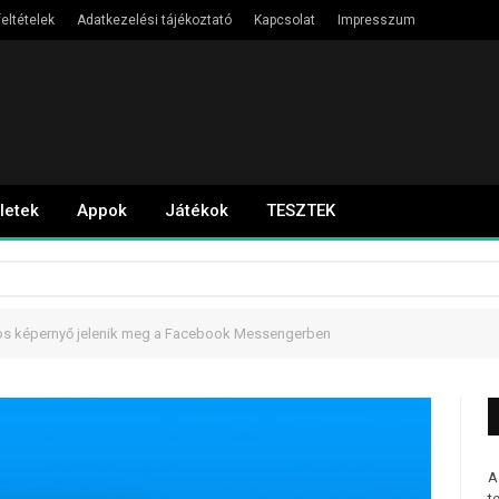
eltételek
Adatkezelési tájékoztató
Kapcsolat
Impresszum
letek
Appok
Játékok
TESZTEK
nos képernyő jelenik meg a Facebook Messengerben
A
t