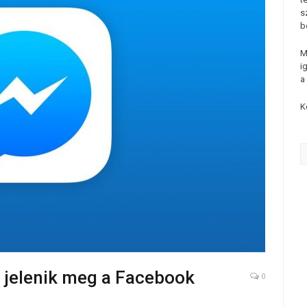
s
b
M
i
a
K
 jelenik meg a Facebook
0