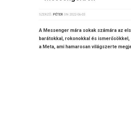
SZERZŐ:
PÉTER
ON
2022-06-03
A Messenger mára sokak számára az első
barátokkal, rokonokkal és ismerősökkel, 
a Meta, ami hamarosan világszerte megje