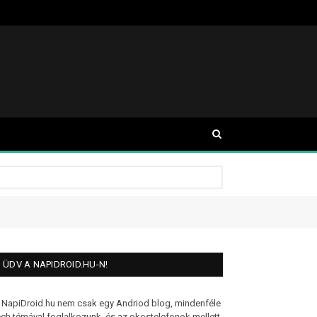
ÜDV A NAPIDROID.HU-N!
 NapiDroid.hu nem csak egy Andriod blog, mindenféle
ech témával foglalkozunk, és az okostelefonok mellett