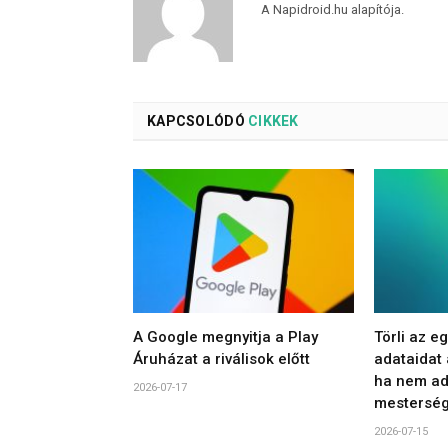
A Napidroid.hu alapítója.
KAPCSOLÓDÓ
CIKKEK
A Google megnyitja a Play
Törli az e
Áruházat a riválisok előtt
adataidat
ha nem ad
2026-07-17
mesterség
2026-07-15