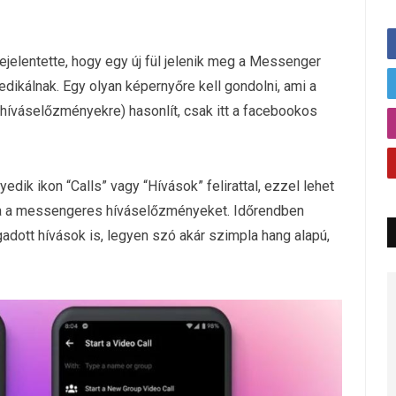
jelentette, hogy egy új fül jelenik meg a Messenger
edikálnak. Egy olyan képernyőre kell gondolni, ami a
a híváselőzményekre) hasonlít, csak itt a facebookos
ik ikon “Calls” vagy “Hívások” felirattal, ezzel lehet
atja a messengeres híváselőzményeket. Időrendben
adott hívások is, legyen szó akár szimpla hang alapú,