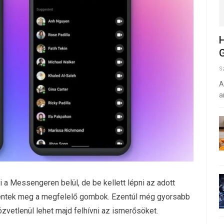
H
G
S
A
a
ni a Messengeren belül, de be kellett lépni az adott
elentek meg a megfelelő gombok. Ezentúl még gyorsabb
özvetlenül lehet majd felhívni az ismerősöket.