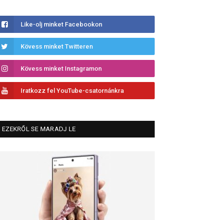
Like-olj minket Facebookon
Kövess minket Twitteren
Kövess minket Instagramon
Iratkozz fel YouTube-csatornánkra
EZEKRŐL SE MARADJ LE