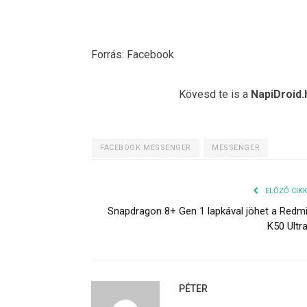
Forrás: Facebook
Kövesd te is a
NapiDroid.
FACEBOOK MESSENGER
MESSENGER
ELŐZŐ CIK
Snapdragon 8+ Gen 1 lapkával jöhet a Redm
K50 Ultr
PÉTER