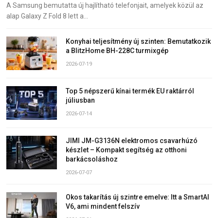
A Samsung bemutatta új hajlítható telefonjait, amelyek közül az
alap Galaxy Z Fold 8 lett a…
Konyhai teljesítmény új szinten: Bemutatkozik
a BlitzHome BH-228C turmixgép
2026-07-19
Top 5 népszerű kínai termék EU raktárról
júliusban
2026-07-14
JIMI JM-G3136N elektromos csavarhúzó
készlet – Kompakt segítség az otthoni
barkácsoláshoz
2026-07-07
Okos takarítás új szintre emelve: Itt a SmartAI
V6, ami mindent felszív