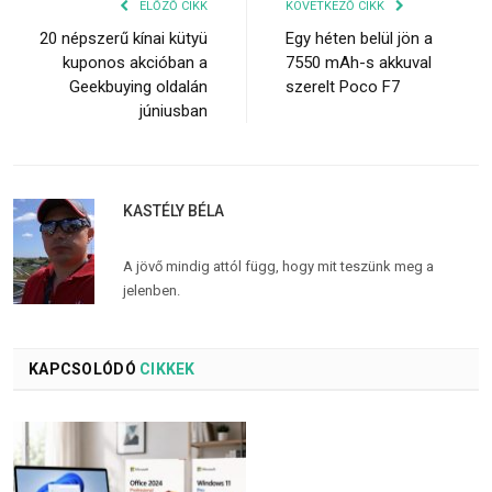
ELŐZŐ CIKK
KÖVETKEZŐ CIKK
20 népszerű kínai kütyü
Egy héten belül jön a
kuponos akcióban a
7550 mAh-s akkuval
Geekbuying oldalán
szerelt Poco F7
júniusban
KASTÉLY BÉLA
A jövő mindig attól függ, hogy mit teszünk meg a
jelenben.
KAPCSOLÓDÓ
CIKKEK