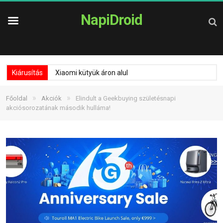
NapiDroid
Kiárusítás
Xiaomi kütyük áron alul
»
»
Főoldal
Akciók
Elindult a Geekbuying születésnapi
akciósorozatának második hulláma!