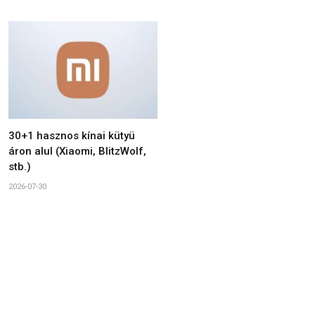
30+1 hasznos kínai kütyü
áron alul (Xiaomi, BlitzWolf,
stb.)
2026-07-30