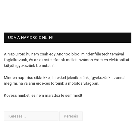
ÜDV A NAPIDROID.HU-N!
A NapiDroid.hu nem csak egy Andriod blog, mindenféle tech témával
foglalkozunk, és az okostelefonok mellett számos érdekes elektronikai
kütyüt igyekszünk bemutatni.
Minden nap friss cikkekkel, hírekkel jelentkezünk, igyekszünk azonnal
megírni, ha valami érdekes történik a mobilos világban.
Kövess minket, és nem maradsz le semmiről!