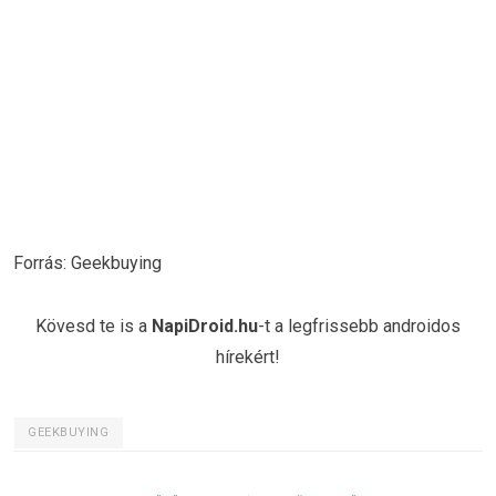
Forrás: Geekbuying
Kövesd te is a
NapiDroid.hu
-t a legfrissebb androidos
hírekért!
GEEKBUYING