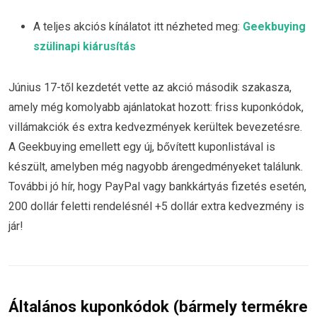
A teljes akciós kínálatot itt nézheted meg:
Geekbuying
szülinapi kiárusítás
Június 17-től kezdetét vette az akció második szakasza,
amely még komolyabb ajánlatokat hozott: friss kuponkódok,
villámakciók és extra kedvezmények kerültek bevezetésre.
A Geekbuying emellett egy új, bővített kuponlistával is
készült, amelyben még nagyobb árengedményeket találunk.
További jó hír, hogy PayPal vagy bankkártyás fizetés esetén,
200 dollár feletti rendelésnél +5 dollár extra kedvezmény is
jár!
Általános kuponkódok (bármely termékre