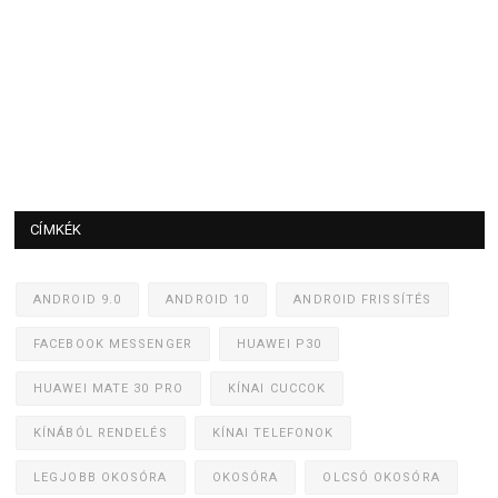
CÍMKÉK
ANDROID 9.0
ANDROID 10
ANDROID FRISSÍTÉS
FACEBOOK MESSENGER
HUAWEI P30
HUAWEI MATE 30 PRO
KÍNAI CUCCOK
KÍNÁBÓL RENDELÉS
KÍNAI TELEFONOK
LEGJOBB OKOSÓRA
OKOSÓRA
OLCSÓ OKOSÓRA