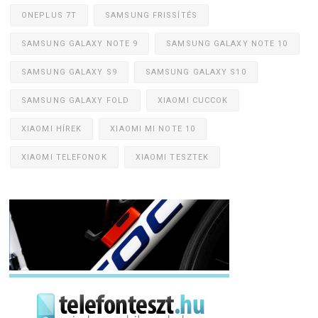
ONEPLUS 7T
SAMSUNG FRISSÍTÉS
SAMSUNG GALAXY NOTE 9
SAMSUNG GALAXY NOTE 10
SAMSUNG GALAXY S9
SAMSUNG GALAXY S10
SAMSUNG GALAXY FOLD
XIAOMI CUCCOK
XIAOMI HÍREK
XIAOMI MI NOTE 10
XIAOMI TELEFONOK
XIAOMI TESZTEK