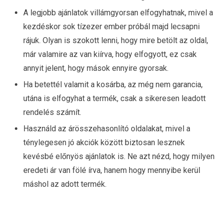
A legjobb ajánlatok villámgyorsan elfogyhatnak, mivel a
kezdéskor sok tízezer ember próbál majd lecsapni
rájuk. Olyan is szokott lenni, hogy mire betölt az oldal,
már valamire az van kiírva, hogy elfogyott, ez csak
annyit jelent, hogy mások ennyire gyorsak.
Ha betettél valamit a kosárba, az még nem garancia,
utána is elfogyhat a termék, csak a sikeresen leadott
rendelés számít.
Használd az árösszehasonlító oldalakat, mivel a
ténylegesen jó akciók között biztosan lesznek
kevésbé előnyös ajánlatok is. Ne azt nézd, hogy milyen
eredeti ár van fölé írva, hanem hogy mennyibe kerül
máshol az adott termék.