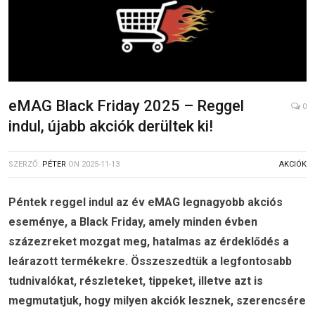
eMAG Black Friday 2025 – Reggel
0
indul, újabb akciók derültek ki!
SZERZŐ:
PÉTER
ON
2025-11-13
AKCIÓK
Péntek reggel indul az év eMAG legnagyobb akciós
eseménye, a Black Friday, amely minden évben
százezreket mozgat meg, hatalmas az érdeklődés a
leárazott termékekre. Összeszedtük a legfontosabb
tudnivalókat, részleteket, tippeket, illetve azt is
megmutatjuk, hogy milyen akciók lesznek, szerencsére