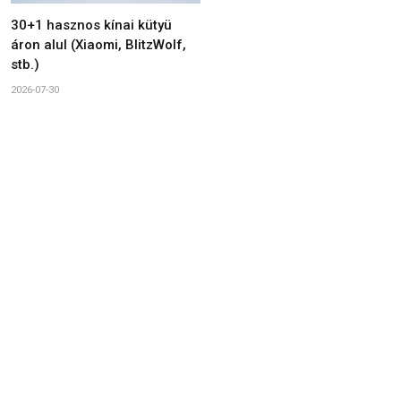
30+1 hasznos kínai kütyü
áron alul (Xiaomi, BlitzWolf,
stb.)
2026-07-30