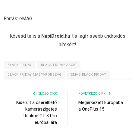
Forrás: eMAG
Kövesd te is a
NapiDroid.hu
-t a legfrissebb androidos
hírekért!
BLACK FRIDAY
BLACK FRIDAY AKCIÓ
BLACK FRIDAY MAGYARORSZÁG
EMAG BLACK FRIDAY
ELŐZŐ CIKK
KÖVETKEZŐ CIKK
Kiderült a cserélhető
Megérkezett Európába
kameraszigetes
a OnePlus 15
Realme GT 8 Pro
európai ára