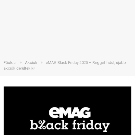
»
»
Főoldal
Akciók
eMAG Black Friday 2025 – Reggel indul, újabb
akciók derültek ki!