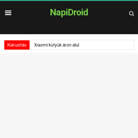
NapiDroid
Kiárusítás
Xiaomi kütyük áron alul