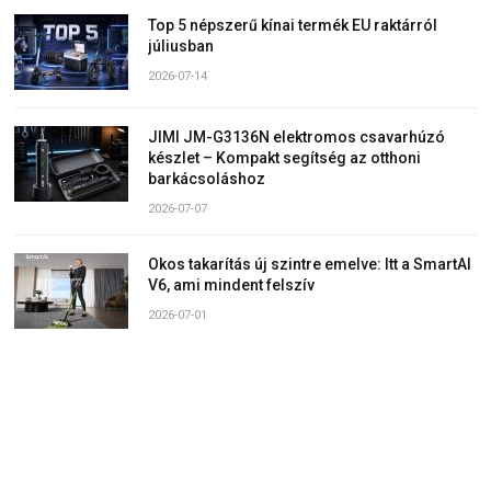
Top 5 népszerű kínai termék EU raktárról
júliusban
2026-07-14
JIMI JM-G3136N elektromos csavarhúzó
készlet – Kompakt segítség az otthoni
barkácsoláshoz
2026-07-07
Okos takarítás új szintre emelve: Itt a SmartAI
V6, ami mindent felszív
2026-07-01