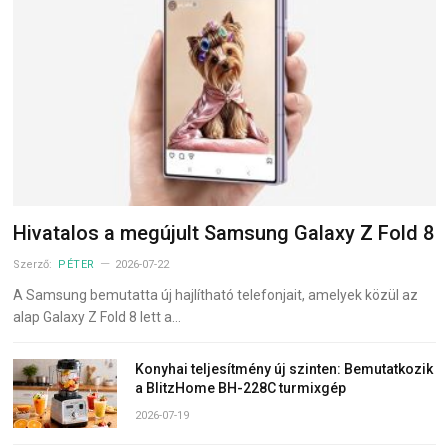
Hivatalos a megújult Samsung Galaxy Z Fold 8
Szerző:
PÉTER
2026-07-22
A Samsung bemutatta új hajlítható telefonjait, amelyek közül az
alap Galaxy Z Fold 8 lett a…
Konyhai teljesítmény új szinten: Bemutatkozik
a BlitzHome BH-228C turmixgép
2026-07-19