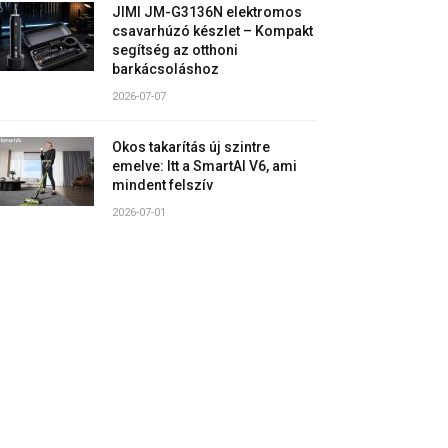
JIMI JM-G3136N elektromos
csavarhúzó készlet – Kompakt
segítség az otthoni
barkácsoláshoz
2026-07-07
Okos takarítás új szintre
emelve: Itt a SmartAI V6, ami
mindent felszív
2026-07-01