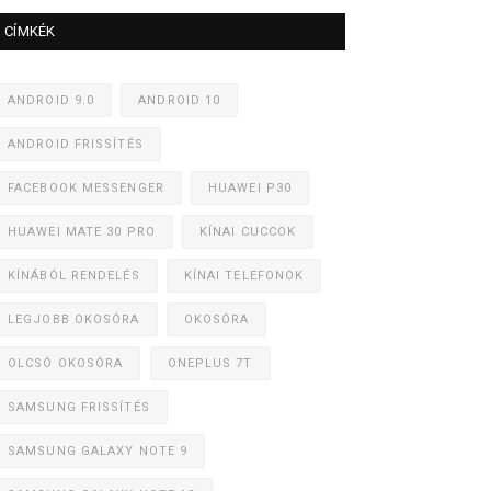
CÍMKÉK
ANDROID 9.0
ANDROID 10
ANDROID FRISSÍTÉS
FACEBOOK MESSENGER
HUAWEI P30
HUAWEI MATE 30 PRO
KÍNAI CUCCOK
KÍNÁBÓL RENDELÉS
KÍNAI TELEFONOK
LEGJOBB OKOSÓRA
OKOSÓRA
OLCSÓ OKOSÓRA
ONEPLUS 7T
SAMSUNG FRISSÍTÉS
SAMSUNG GALAXY NOTE 9