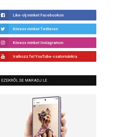
Like-olj minket Facebookon
Kövess minket Twitteren
Kövess minket Instagramon
Iratkozz fel YouTube-csatornánkra
EZEKRŐL SE MARADJ LE