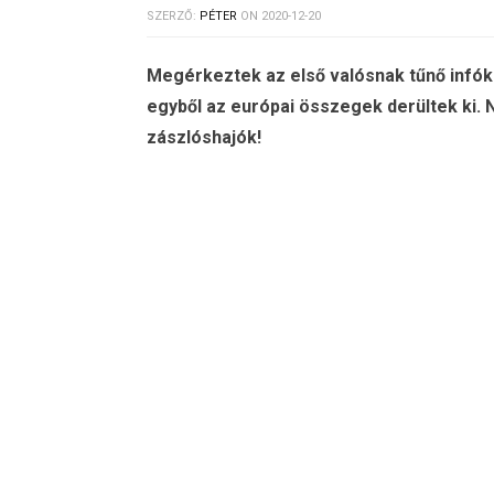
SZERZŐ:
PÉTER
ON
2020-12-20
Megérkeztek az első valósnak tűnő infók 
egyből az európai összegek derültek ki.
zászlóshajók!