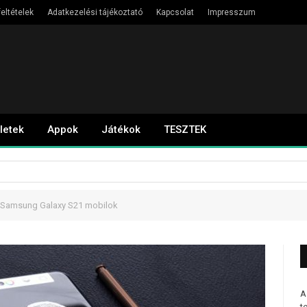
eltételek
Adatkezelési tájékoztató
Kapcsolat
Impresszum
letek
Appok
Játékok
TESZTEK
a Samsung Galaxy S21 mobilok
A
t