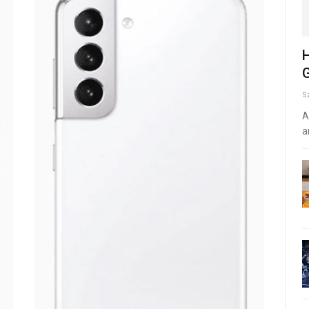
H
G
S
A
a