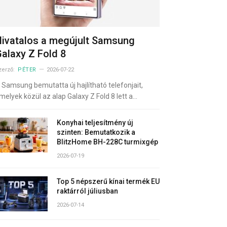
ivatalos a megújult Samsung
alaxy Z Fold 8
zerző:
PÉTER
2026-07-22
 Samsung bemutatta új hajlítható telefonjait,
melyek közül az alap Galaxy Z Fold 8 lett a…
Konyhai teljesítmény új
szinten: Bemutatkozik a
BlitzHome BH-228C turmixgép
2026-07-19
Top 5 népszerű kínai termék EU
raktárról júliusban
2026-07-14