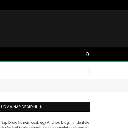
ÜDV A NAPIDROID.HU-N!
 NapiDroid.hu nem csak egy Andriod blog, mindenféle
ech témával foglalkozunk, és az okostelefonok mellett