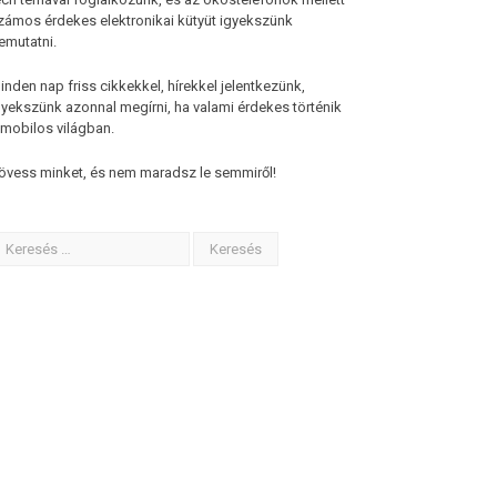
zámos érdekes elektronikai kütyüt igyekszünk
emutatni.
inden nap friss cikkekkel, hírekkel jelentkezünk,
gyekszünk azonnal megírni, ha valami érdekes történik
 mobilos világban.
övess minket, és nem maradsz le semmiről!