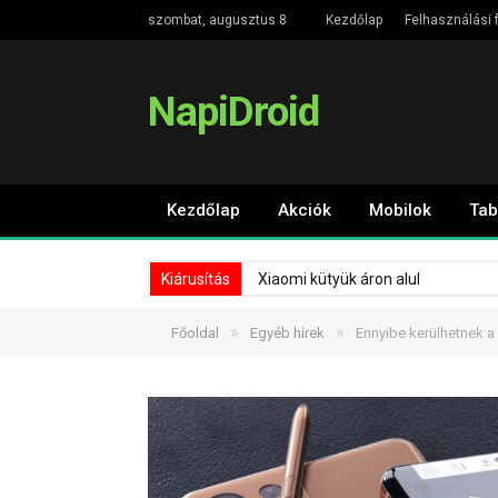
szombat, augusztus 8
Kezdőlap
Felhasználási f
NapiDroid
Kezdőlap
Akciók
Mobilok
Tab
Kiárusítás
Xiaomi kütyük áron alul
»
»
Főoldal
Egyéb hírek
Ennyibe kerülhetnek 