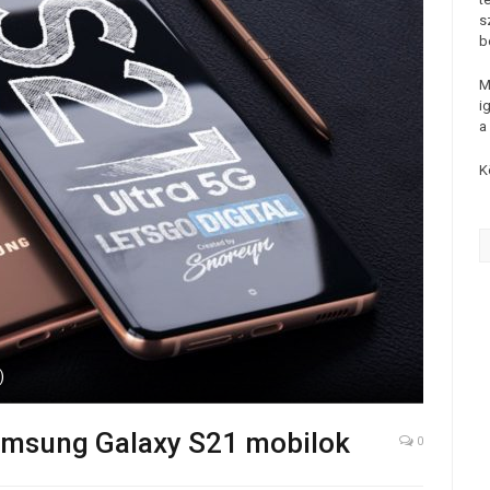
s
b
M
i
a
K
)
amsung Galaxy S21 mobilok
0