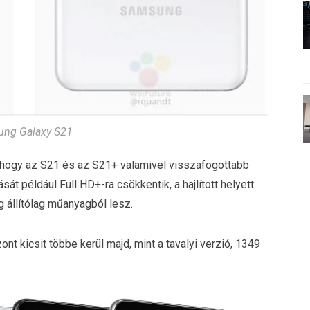
ng Galaxy S21
, hogy az S21 és az S21+ valamivel visszafogottabb
ását például Full HD+-ra csökkentik, a hajlított helyett
g állítólag műanyagból lesz.
nt kicsit többe kerül majd, mint a tavalyi verzió, 1349