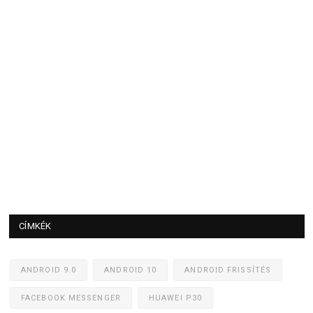
CÍMKÉK
ANDROID 9.0
ANDROID 10
ANDROID FRISSÍTÉS
FACEBOOK MESSENGER
HUAWEI P30