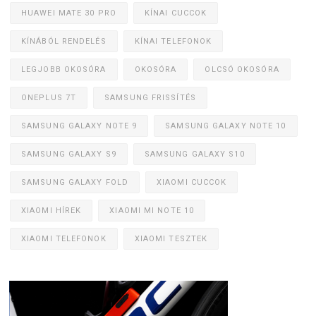
HUAWEI MATE 30 PRO
KÍNAI CUCCOK
KÍNÁBÓL RENDELÉS
KÍNAI TELEFONOK
LEGJOBB OKOSÓRA
OKOSÓRA
OLCSÓ OKOSÓRA
ONEPLUS 7T
SAMSUNG FRISSÍTÉS
SAMSUNG GALAXY NOTE 9
SAMSUNG GALAXY NOTE 10
SAMSUNG GALAXY S9
SAMSUNG GALAXY S10
SAMSUNG GALAXY FOLD
XIAOMI CUCCOK
XIAOMI HÍREK
XIAOMI MI NOTE 10
XIAOMI TELEFONOK
XIAOMI TESZTEK