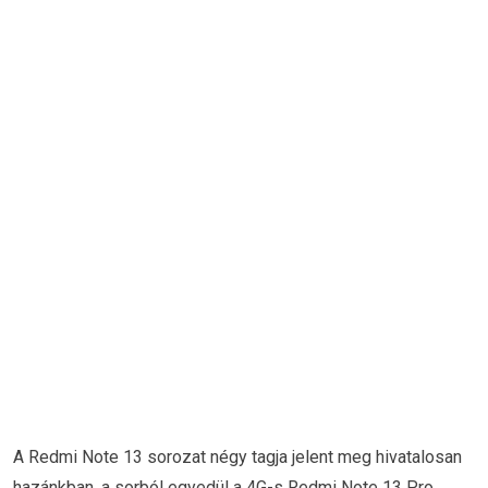
A Redmi Note 13 sorozat négy tagja jelent meg hivatalosan
hazánkban, a sorból egyedül a 4G-s Redmi Note 13 Pro