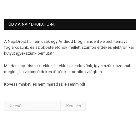
ÜDV A NAPIDROID.HU-N!
A NapiDroid.hu nem csak egy Andriod blog, mindenféle tech témával
foglalkozunk, és az okostelefonok mellett számos érdekes elektronikai
kütyüt igyekszünk bemutatni.
Minden nap friss cikkekkel, hírekkel jelentkezünk, igyekszünk azonnal
megírni, ha valami érdekes történik a mobilos világban.
Kövess minket, és nem maradsz le semmiről!