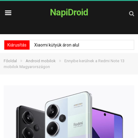
NapiDroid
Kiárusítás
Xiaomi kütyük áron alul
»
»
Főoldal
Android mobilok
Ennyibe kerülnek a Redmi Note 13
mobilok Magyarországon