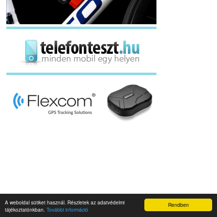
A weboldal sütiket használ. Részletek az adatvédelmi
Rendben
Napidroid.hu 2019
tájékoztatónkban.
További információ