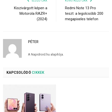
ELŐZŐ CIKK
KÖVETKEZŐ CIKK
Kiszivárgott képen a
Redmi Note 13 Pro
Motorola RAZR+
teszt: a legolcsóbb 200
(2024)
megapixeles telefon
PÉTER
A Napidroid.hu alapítója.
KAPCSOLÓDÓ
CIKKEK