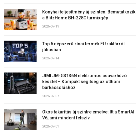
Konyhai teljesítmény új szinten: Bemutatkozik
a BlitzHome BH-228C turmixgép
2026-07-19
Top 5 népszerű kínai termék EU raktárról
júliusban
2026-07-14
JIMI JM-G3136N elektromos csavarhúzó
készlet – Kompakt segítség az otthoni
barkácsoláshoz
2026-07-07
Okos takarítás új szintre emelve: Itt a SmartAI
V6, ami mindent felszív
2026-07-01