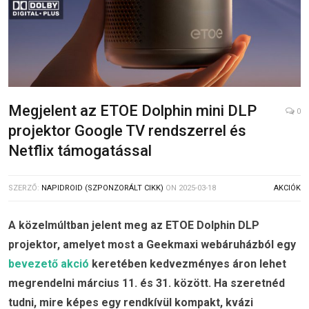
Megjelent az ETOE Dolphin mini DLP
0
projektor Google TV rendszerrel és
Netflix támogatással
SZERZŐ:
NAPIDROID (SZPONZORÁLT CIKK)
ON
2025-03-18
AKCIÓK
A közelmúltban jelent meg az ETOE Dolphin DLP
projektor, amelyet most a Geekmaxi webáruházból egy
bevezető akció
keretében kedvezményes áron lehet
megrendelni március 11. és 31. között. Ha szeretnéd
tudni, mire képes egy rendkívül kompakt, kvázi