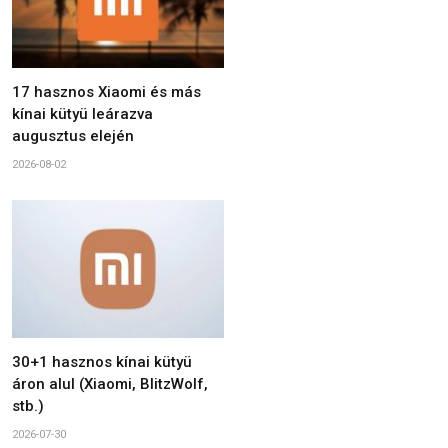
17 hasznos Xiaomi és más
kínai kütyü leárazva
augusztus elején
2026-08-02
30+1 hasznos kínai kütyü
áron alul (Xiaomi, BlitzWolf,
stb.)
2026-07-30