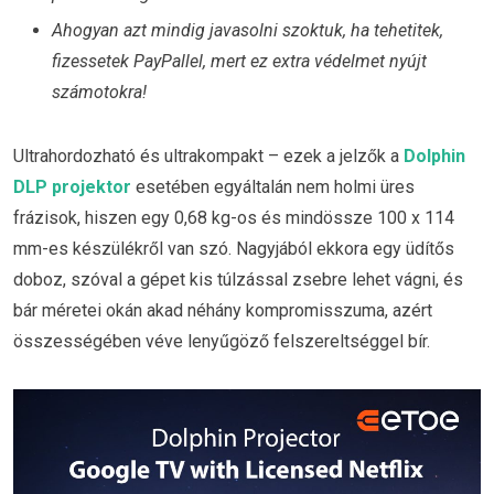
Ahogyan azt mindig javasolni szoktuk, ha tehetitek,
fizessetek PayPallel, mert ez extra védelmet nyújt
számotokra!
Ultrahordozható és ultrakompakt – ezek a jelzők a
Dolphin
DLP projektor
esetében egyáltalán nem holmi üres
frázisok, hiszen egy 0,68 kg-os és mindössze 100 x 114
mm-es készülékről van szó. Nagyjából ekkora egy üdítős
doboz, szóval a gépet kis túlzással zsebre lehet vágni, és
bár méretei okán akad néhány kompromisszuma, azért
összességében véve lenyűgöző felszereltséggel bír.