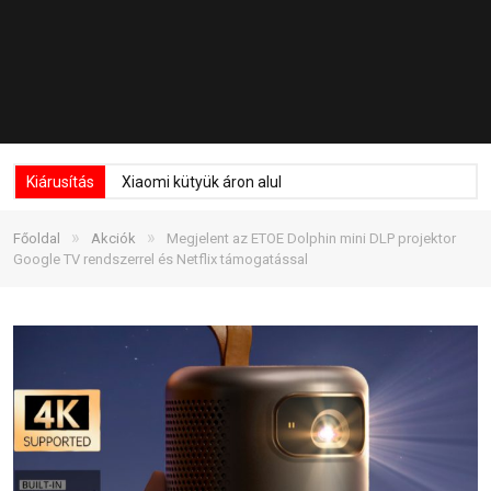
Kiárusítás
Xiaomi kütyük áron alul
»
»
Főoldal
Akciók
Megjelent az ETOE Dolphin mini DLP projektor
Google TV rendszerrel és Netflix támogatással