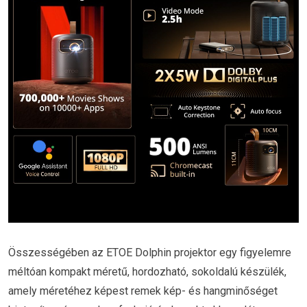
Összességében az ETOE Dolphin projektor egy figyelemre
méltóan kompakt méretű, hordozható, sokoldalú készülék,
amely méretéhez képest remek kép- és hangminőséget