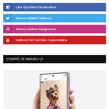
Like-olj minket Facebookon
Kövess minket Twitteren
Kövess minket Instagramon
Iratkozz fel YouTube-csatornánkra
EZEKRŐL SE MARADJ LE