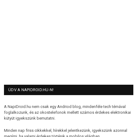
ÜDV A NAPIDROID.HU-N!
A NapiDroid.hu nem csak egy Andriod blog, mindenféle tech témával
foglalkozunk, és az okostelefonok mellett számos érdekes elektronikai
kütyüt igyekszünk bemutatni.
Minden nap friss cikkekkel, hírekkel jelentkezünk, igyekszünk azonnal
megírni, ha valami érdekes történik a mobilos világban.