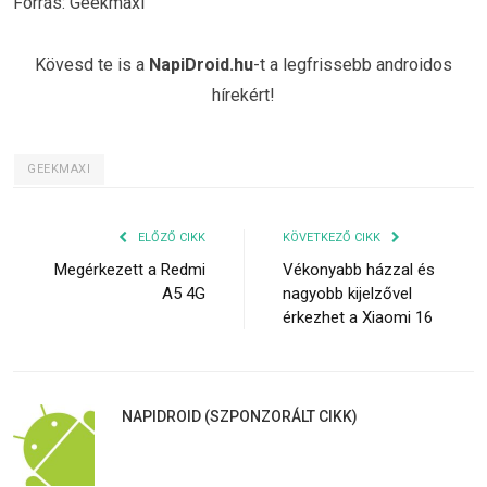
Forrás: Geekmaxi
Kövesd te is a
NapiDroid.hu
-t a legfrissebb androidos
hírekért!
GEEKMAXI
ELŐZŐ CIKK
KÖVETKEZŐ CIKK
Megérkezett a Redmi
Vékonyabb házzal és
A5 4G
nagyobb kijelzővel
érkezhet a Xiaomi 16
NAPIDROID (SZPONZORÁLT CIKK)