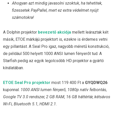
Ahogyan azt mindig javasolni szoktuk, ha tehetitek,
fizessetek PayPallel, mert ez extra védelmet nyújt
számotokra!
A Dolphin projektor
bevezető akciója
mellett leáraztak két
másik, ETOE márkájú projektort is, ezekre is érdemes vetni
egy pillantást. A Seal Pro igaz, nagyobb méretű konstrukció,
de például 500 helyett 1000 ANSI lumen fényerőt tud. A
Starfish pedig az egyik legolcsóbb HD projektor a gyártó
kínálatában.
ETOE Seal Pro projektor
most 119 400 Ft a
GYQDWQ26
kuponnal.
1000 ANSI lumen fényerő, 1080p natív felbontás,
Google TV 3.0 rendszer, 2 GB RAM, 16 GB háttértár, kétsávos
Wi-Fi, Bluetooth 5.1, HDMI 2.1.