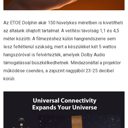
Az ETOE Dolphin akár 150 hüvelykes méretben is kivetítheti
az általunk óhajtott tartalmat. A vetítési távolság 1,1 és 4,5
méter közötti. A filmezéshez külön hangrendszerre sem
lesz feltétlenül szükség, mert a készüléket két 5 wattos
hangszóróval is felvértezték, amelyek Dolby Audio
támogatással büszkélkedhetnek. Mindazonáltal a projektor
működése csendes, a zajszint nagyjából 23-25 decibel
körüli.