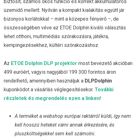
biztosít, számos okos funkció és korrekt akkumulátoros
üzemidő mellett. Nyilván a kompakt kialakítás együtt jár
bizonyos korlátokkal – mint a közepes fényerő –, de
összességében véve az ETOE Dolphin kiváló választás
lehet otthoni, multimédiás szórakozásra, játékra,
kempingezésekhez, kültéri szórakozáshoz.
Az
ETOE Dolphin DLP projektor
most bevezető akcióban
499 euróért, vagyis nagyjából 199 300 forintos áron
rendelhető, amennyiben használjuk a
DLPDolphin
kuponkódot a vásárlás véglegesítésekor.
További
részletek és megrendelés ezen a linken!
A terméket a webshop európai raktárról küldi, így nem
kell hosszú heteket várni annak érkezésére, és
pluszköltségekkel sem kell számolni.