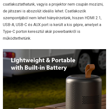
csatlakoztathatunk, vagyis a projektor nem csupán mozizni,
de játszani is abszolút ideális lehet. Csatlakozók
szempontjából nem lehet hiányérzetünk, hiszen HDMI 2.1,
USB-A, USB-C és AUX port is került a kis gépre, amelyet a
Type-C porton keresztül akár powerbankről is
működtethetünk.