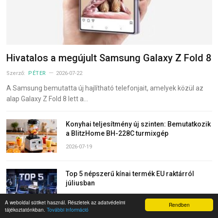
Hivatalos a megújult Samsung Galaxy Z Fold 8
Szerző:
PÉTER
2026-07-22
A Samsung bemutatta új hajlítható telefonjait, amelyek közül az
alap Galaxy Z Fold 8 lett a…
Konyhai teljesítmény új szinten: Bemutatkozik
a BlitzHome BH-228C turmixgép
2026-07-19
Top 5 népszerű kínai termék EU raktárról
júliusban
2026-07-14
A weboldal sütiket használ. Részletek az adatvédelmi
Rendben
tájékoztatónkban.
További információ