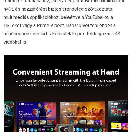
rendszer futtatásához, amely beépített Netflix alkalmazást
nyújt, és hozzáférést biztosít rengeteg szórakoztató,
multimédiás applikációhoz, beleértve a YouTube-ot, a
TikTokot vagy a Prime Videót. Habár kivetíteni ebben a
minőségben nem tud, a készülék képes feldolgozni a 4K
videókat is.