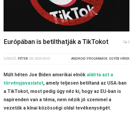
Európában is betilthatják a TikTokot
0
SZERZŐ:
PÉTER
ON
2024-05-01
ANDROID PROGRAMOK
,
EGYÉB HÍREK
Múlt héten Joe Biden amerikai elnök
aláírta azt a
törvényjavaslatot
, amely teljesen betiltaná az USA-ban
a TikTokot, most pedig úgy néz ki, hogy az EU-ban is
napirenden van a téma, nem nézik jó szemmel a
vezetők a kínai közösségi oldal tevékenységét.