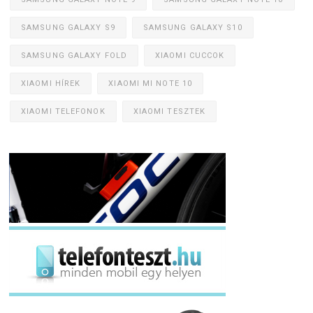
SAMSUNG GALAXY S9
SAMSUNG GALAXY S10
SAMSUNG GALAXY FOLD
XIAOMI CUCCOK
XIAOMI HÍREK
XIAOMI MI NOTE 10
XIAOMI TELEFONOK
XIAOMI TESZTEK