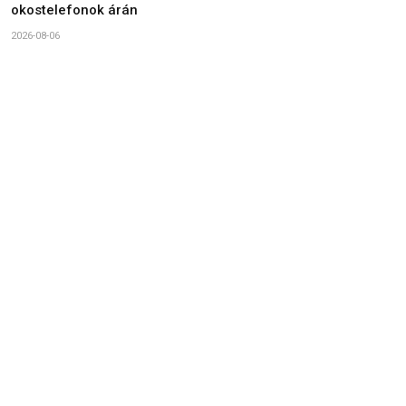
okostelefonok árán
2026-08-06