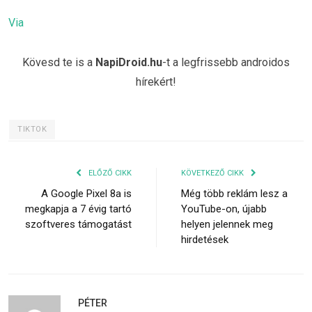
Via
Kövesd te is a
NapiDroid.hu
-t a legfrissebb androidos
hírekért!
TIKTOK
ELŐZŐ CIKK
KÖVETKEZŐ CIKK
A Google Pixel 8a is
Még több reklám lesz a
megkapja a 7 évig tartó
YouTube-on, újabb
szoftveres támogatást
helyen jelennek meg
hirdetések
PÉTER