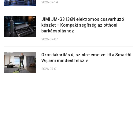
2026-07-14
JIMI JM-G3136N elektromos csavarhúzó
készlet – Kompakt segítség az otthoni
barkácsoláshoz
2026-07-07
Okos takarítás új szintre emelve: Itt a SmartAI
V6, ami mindent felszív
2026-07-01