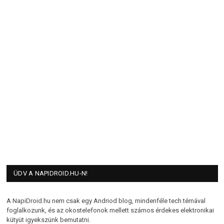
ÜDV A NAPIDROID.HU-N!
A NapiDroid.hu nem csak egy Andriod blog, mindenféle tech témával
foglalkozunk, és az okostelefonok mellett számos érdekes elektronikai
kütyüt igyekszünk bemutatni.