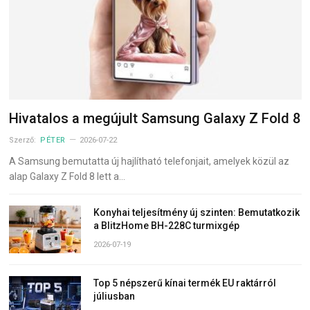
Hivatalos a megújult Samsung Galaxy Z Fold 8
Szerző:
PÉTER
2026-07-22
A Samsung bemutatta új hajlítható telefonjait, amelyek közül az
alap Galaxy Z Fold 8 lett a…
Konyhai teljesítmény új szinten: Bemutatkozik
a BlitzHome BH-228C turmixgép
2026-07-19
Top 5 népszerű kínai termék EU raktárról
júliusban