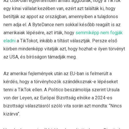
Az USA-ban egyértelműen amiatt aggódnak, hogy a TikTok
egy kínai vállalat kezében van, ezért azt találták ki, hogy
betiltják az appot az országban, amennyiben a tulajdonos
nem adja el. A ByteDance nem sokkal később reagált is az
amerikaiak lépésére, azt írták, hogy
semmiképp nem fogják
eladni
a TikTokot, inkább a tiltást választják. Persze első
körben mindenképp vitatják azt, hogy hozhat-e ilyen törvényt
az USA, és bíróságon támadják meg.
Az amerikai fejlemények után az EU-ban is felmerült a
kérdés, hogy a törvényhozók szándékoznak-e lépéseket
tenni a TikTok ellen. A
Politico
beszámolója szerint Ursula
von der Leyen, az Európai Bizottság elnöke a 2024-es
bizottsági választásról szóló vita során azt mondta: “Nincs
kizárva”.