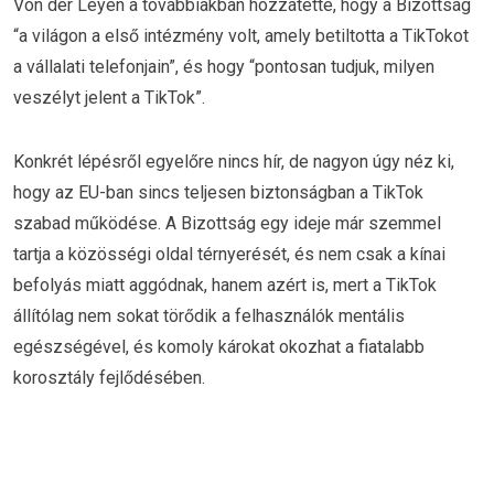
Von der Leyen a továbbiakban hozzátette, hogy a Bizottság
“a világon a első intézmény volt, amely betiltotta a TikTokot
a vállalati telefonjain”, és hogy “pontosan tudjuk, milyen
veszélyt jelent a TikTok”.
Konkrét lépésről egyelőre nincs hír, de nagyon úgy néz ki,
hogy az EU-ban sincs teljesen biztonságban a TikTok
szabad működése. A Bizottság egy ideje már szemmel
tartja a közösségi oldal térnyerését, és nem csak a kínai
befolyás miatt aggódnak, hanem azért is, mert a TikTok
állítólag nem sokat törődik a felhasználók mentális
egészségével, és komoly károkat okozhat a fiatalabb
korosztály fejlődésében.