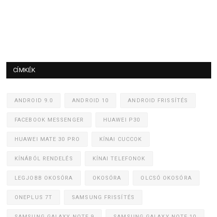
CÍMKÉK
ANDROID 9.0
ANDROID 10
ANDROID FRISSÍTÉS
FACEBOOK MESSENGER
HUAWEI P30
HUAWEI MATE 30 PRO
KÍNAI CUCCOK
KÍNÁBÓL RENDELÉS
KÍNAI TELEFONOK
LEGJOBB OKOSÓRA
OKOSÓRA
OLCSÓ OKOSÓRA
ONEPLUS 7T
SAMSUNG FRISSÍTÉS
SAMSUNG GALAXY NOTE 9
SAMSUNG GALAXY NOTE 10