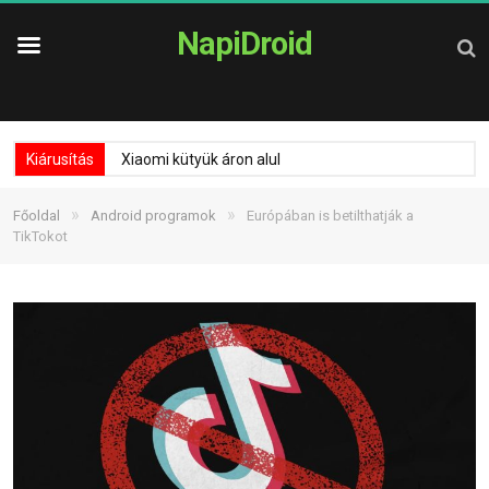
NapiDroid
Kiárusítás
Xiaomi kütyük áron alul
»
»
Főoldal
Android programok
Európában is betilthatják a
TikTokot