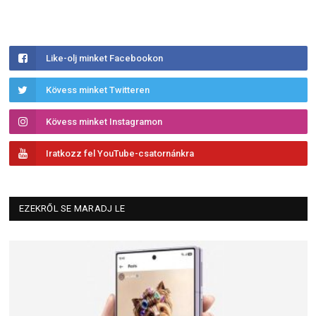
Like-olj minket Facebookon
Kövess minket Twitteren
Kövess minket Instagramon
Iratkozz fel YouTube-csatornánkra
EZEKRŐL SE MARADJ LE